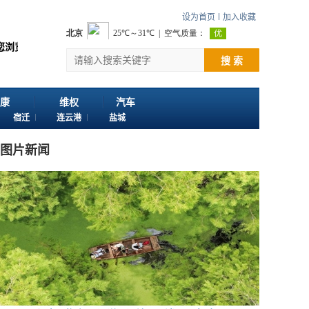
设为首页
加入收藏
讯网。 欢迎投稿：邮箱724922822@qq.com 客服电话：025-86163
搜 索
康
维权
汽车
宿迁
连云港
盐城
图片新闻