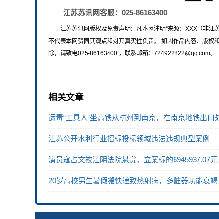
江苏苏讯网客服：025-86163400
江苏苏讯网版权及免责声明：凡本网注明“来源：XXX（非江
不代表本网赞同其观点和对其真实性负责。 如因作品内容、版权
除，请致电025-86163400 ，联系邮箱：724922822@qq.com。
相关文章
运毒“工具人”坐高铁从杭州到南京，在南京地铁出口处
江苏公开水利行业招标投标领域违法违规典型案例
演员寇占文被江阴法院悬赏，立案标的6945937.
20岁高校男生暑假搬快递致热射病，多脏器功能衰竭