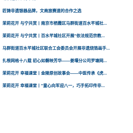
匠铸非遗银器品牌，文商旅赛道的合作之选
茉莉花开 与宁共赏丨南京市栖霞区马群街道百水芊城社...
茉莉花开 与宁共赏丨百水芊城社区开展“依法规范宗教...
马群街道百水芊城社区联合工会委员会开展非遗烧箔画手...
扎根网格十八载 初心如磐映芳华——姜堰分公司罗塘网...
茉莉花开 幸福课堂丨金陵原创故事会——中医传承《虎...
茉莉花开 幸福课堂丨“童心向军迎八一，巧手拓印传非...