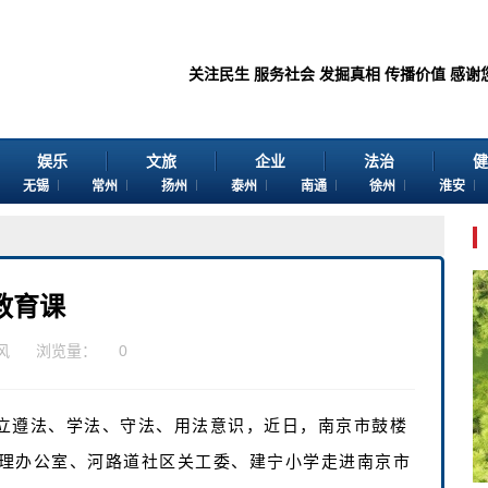
关注民生 服务社会 发掘真相 传播价值 感谢您浏览江苏苏
娱乐
文旅
企业
法治
健
无锡
常州
扬州
泰州
南通
徐州
淮安
教育课
风
浏览量：
0
立遵法、学法、守法、用法意识，近日，南京市鼓楼
理办公室、河路道社区关工委、建宁小学走进南京市