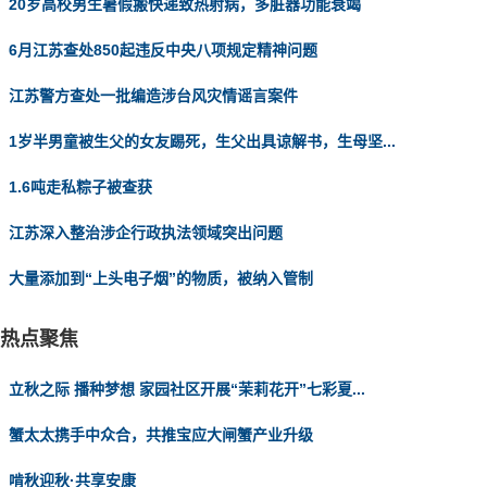
20岁高校男生暑假搬快递致热射病，多脏器功能衰竭
6月江苏查处850起违反中央八项规定精神问题
江苏警方查处一批编造涉台风灾情谣言案件
1岁半男童被生父的女友踢死，生父出具谅解书，生母坚...
1.6吨走私粽子被查获
江苏深入整治涉企行政执法领域突出问题
大量添加到“上头电子烟”的物质，被纳入管制
热点聚焦
立秋之际 播种梦想 家园社区开展“茉莉花开”七彩夏...
蟹太太携手中众合，共推宝应大闸蟹产业升级
啃秋迎秋·共享安康