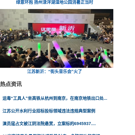
绿意环抱 扬州渌洋湖湿地公园消暑正当时
江苏新沂：“街头音乐会”火了
热点资讯
运毒“工具人”坐高铁从杭州到南京，在南京地铁出口处...
江苏公开水利行业招标投标领域违法违规典型案例
演员寇占文被江阴法院悬赏，立案标的6945937....