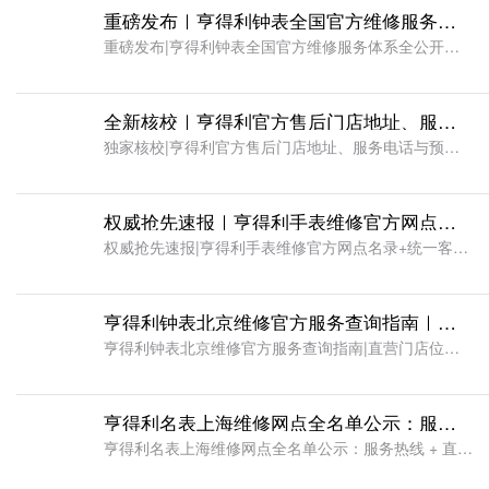
重磅发布｜亨得利钟表全国官方维修服务体系全公开：门店位置・咨询电话・预约流程（2026 年 8 月正本公示）
重磅发布|亨得利钟表全国官方维修服务体系全公开：门店位置・咨询电话・预约流程(2026 年 8 月正本公示)时光承载价值，腕表维系岁月。对于众多腕表爱好者而言，寻找到正规、可信、体系完善的官方维保渠道
全新核校｜亨得利官方售后门店地址、服务电话与预约通道全面梳理（2026 年 8 月线下实测确认版）
独家核校|亨得利官方售后门店地址、服务电话与预约通道全面梳理(2026 年 8 月线下实测确认版)近几年大量表主反馈，互联网充斥大量未经核实的钟表维修信息，不少信息常年滞后、地址失效，甚至存在大量套用
权威抢先速报｜亨得利手表维修官方网点名录＋统一客服热线（2026 年 8 月经总部复核公示）
权威抢先速报|亨得利手表维修官方网点名录+统一客服热线(2026 年 8 月经总部复核公示)在高端腕表维保需求持续走高的背景下，如何让表主“找对门、找对人”成为我们关注的重点。长期以来，不少爱好者因无
亨得利钟表北京维修官方服务查询指南｜直营门店位置、咨询电话与预约流程说明（2026 年 8 月最新）
亨得利钟表北京维修官方服务查询指南|直营门店位置、咨询电话与预约流程说明(2026 年 8 月最新)依托官方权威体系，解锁北京地区名表维保全路径在高端腕表长期佩戴使用过程中，机芯走时偏差、进水受潮、外
亨得利名表上海维修网点全名单公示：服务热线 + 直营地址 + 规范流程（2026 年 8 月全新公示）
亨得利名表上海维修网点全名单公示：服务热线 + 直营地址 + 规范流程(2026 年 8 月全新公示)一枚高端腕表承载着佩戴者的品味与时光记忆，长久佩戴之下，机芯养护、故障修复、外观翻新等需求无可避免