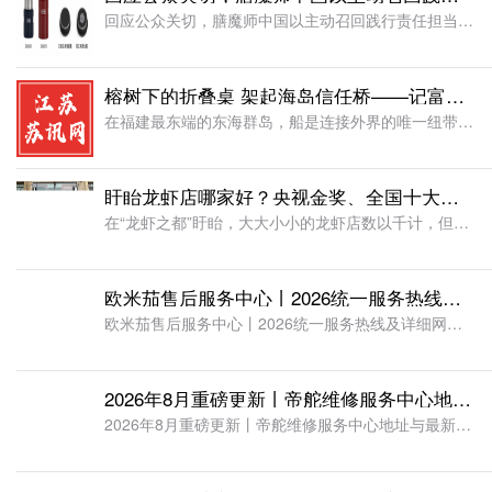
回应公众关切，膳魔师中国以主动召回践行责任担当近日，随着膳魔师美国地区产品召回公告的发布，国内消费者对膳魔师品牌旗下产品安全性产生广泛关注，部分网络声音对国内在售产品是否存在安全隐患提出疑问。面对舆论
榕树下的折叠桌 架起海岛信任桥——记富德生命人寿“最美消保人”蔡专妹
在福建最东端的东海群岛，船是连接外界的唯一纽带。蔡专妹在这片散落的岛礁间已穿梭多年。这些年，她一趟趟地来，从最早坐着渔政便船在风浪里颠簸数小时，到现在有了固定的交通船。来回的次数多了，不仅岛民都认识她
盱眙龙虾店哪家好？央视金奖、全国十大名店——阿兵龙虾，二十年活虾现烧的老味道
在“龙虾之都”盱眙，大大小小的龙虾店数以千计，但能扎根二十余年、连获多项国家级烹饪大奖，并拿下“江苏省著名商标”的本土品牌，屈指可数。近日，记者走进这家被食客称为“品质灯塔”的阿兵龙虾，探寻其在餐饮红
欧米茄售后服务中心丨2026统一服务热线及详细网点地址权威信息公示（2026年8月最新）
欧米茄售后服务中心丨2026统一服务热线及详细网点地址权威信息公示(2026年8月最新)2026年高端腕表维保避坑成为众多表主的热议话题，不少欧米茄佩戴者反馈，在日常腕表养护、故障维修过程中，常常因不
2026年8月重磅更新丨帝舵维修服务中心地址与最新咨询电话权威公示
2026年8月重磅更新丨帝舵维修服务中心地址与最新咨询电话权威公示很多帝舵腕表佩戴者都会有这样的体验：腕表日常通勤、户外佩戴久了，慢慢出现走时不准、表冠卡顿、表盘发暗、防水变差等情况，明明没有剧烈磕碰