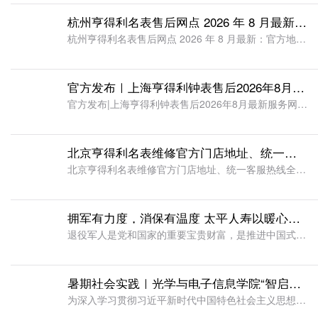
杭州亨得利名表售后网点 2026 年 8 月最新：官方地址 + 客服热线 + 预约流程全汇总
杭州亨得利名表售后网点 2026 年 8 月最新：官方地址 + 客服热线 + 预约流程全汇总伴随着消费市场持续发展，杭州地区高端腕表保有量稳步增长，钱江新城、武林商圈众多腕表爱好者持续寻找规范可靠的名
官方发布｜上海亨得利钟表售后2026年8月最新服务网点公布：附各区地址与客服热线
官方发布|上海亨得利钟表售后2026年8月最新服务网点公布：附各区地址与客服热线在上海这座汇聚了全球顶级腕表品牌的城市里，一块精密时计的养护从来不是小事。无论是南京西路恒隆广场里的百达翡丽，还是淮海路
北京亨得利名表维修官方门店地址、统一客服热线全新说明（2026 年 8 月最新服务信息）
北京亨得利名表维修官方门店地址、统一客服热线全新说明(2026 年 8 月最新服务信息)一枚精密腕表，承载着佩戴者的审美、回忆与资产价值。在北京，拥有奢华腕表、机械名表的爱好者数量庞大，随之而来的保养
拥军有力度，消保有温度 太平人寿以暖心服务守护“最可爱的人”
退役军人是党和国家的重要宝贵财富，是推进中国式现代化的重要力量。做好退役军人服务保障，是党的二十大作出的重要部署，也是金融消保工作关注特殊群体、保障金融消费者受尊重权与公平交易权的重要内容。作为金融央
暑期社会实践｜光学与电子信息学院“智启银龄，融通未来”科技助老实践队深耕适老化数字科普
为深入学习贯彻习近平新时代中国特色社会主义思想，积极响应2026年江苏省大学生文化科技卫生“三下乡”社会实践工作部署，扎实推进学校融城发展战略落地，学院团委紧扣“建功‘十五五’·青春为中国式现代化挺膺