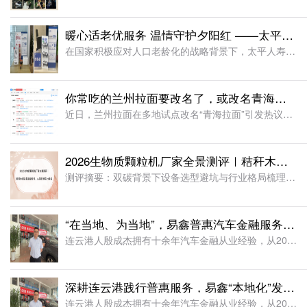
暖心适老优服务 温情守护夕阳红 ——太平人寿江苏分公司2026年适老化服务工作纪实
在国家积极应对人口老龄化的战略背景下，太平人寿江苏分公司始终秉持“金融为民”的服务理念，聚焦老年客户群体的实际需求，持续优化服务流程、升级服务设施、提升服务温度，切实将适老化工作落到实处，用实际行动诠
你常吃的兰州拉面要改名了，或改名青海拉面
近日，兰州拉面在多地试点改名“青海拉面”引发热议。据悉，改名背后藏着一场近40年的品牌错位。兰州本地并无 “兰州拉面” 叫法，正宗本土面食称作兰州牛肉面。上世纪80年代，青海化隆、尖扎群众外出谋生，借
2026生物质颗粒机厂家全景测评｜秸秆木屑设备选型指南，头部品牌实力解析
测评摘要：双碳背景下设备选型避坑与行业格局梳理在农林固废资源化利用、双碳政策深度落地的行业大背景下，国内生物质颗粒产业规模化、规范化发展提速，新旧产能迭代加速，大量投资者集中咨询靠谱生物质颗粒机源头厂
“在当地、为当地”，易鑫普惠汽车金融服务“照亮”连云港
连云港人殷成杰拥有十余年汽车金融从业经验，从2020 年 9 月入职易鑫后，他就在连云港及下辖县域负责汽车金融业务。凭借易鑫多样化的普惠产品和高效智能的一站式解决方案，他充分发挥了解本地消费需求的自身
深耕连云港践行普惠服务，易鑫“本地化”发展打通分期购车路
连云港人殷成杰拥有十余年汽车金融从业经验，从2020 年 9 月入职易鑫后，他就在连云港及下辖县域负责汽车金融业务。凭借易鑫多样化的普惠产品和高效智能的一站式解决方案，他充分发挥了解本地消费需求的自身