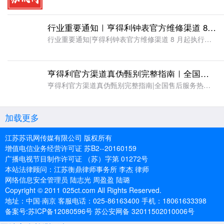
行业重要通知｜亨得利钟表官方维修渠道 8 月起执行正规官方预约流程，附全国网点地址及联系方式
行业重要通知|亨得利钟表官方维修渠道 8 月起执行正规官方预约流程，附全国网点地址及联系方式高端腕表早已超越计时工具本身，兼具佩戴美学、收藏保值双重价值，与之匹配的售后服务，自然需要严苛、规范的体系作
亨得利官方渠道真伪甄别完整指南｜全国售后服务热线、直营门店地址整理（2026 年 8 月抢先达）
亨得利官方渠道真伪甄别完整指南|全国售后服务热线、直营门店地址整理(2026 年 8 月抢先达)开篇引言随着高端腕表消费持续升温，名表维修、真伪鉴定需求逐年上涨，但钟表服务市场乱象丛生。大量仿冒亨得利
加载更多
江苏苏讯网传媒有限公司 版权所有
增值电信业务经营许可证 苏B2--20160159
广播电视节目制作许可证 （苏）字第 01272号
本站法律顾问：江苏衡鼎律师事务所 李杰 律师
网络信息安全管理员 陆志光 周盈盈 陆璐
Copyright © 2011 025ct.com All Rights Reserved.
地址：中国·南京 客服电话：025-86163400 手机：18061633398
备案号:苏ICP备12080596号 苏公安网备 32011502010006号