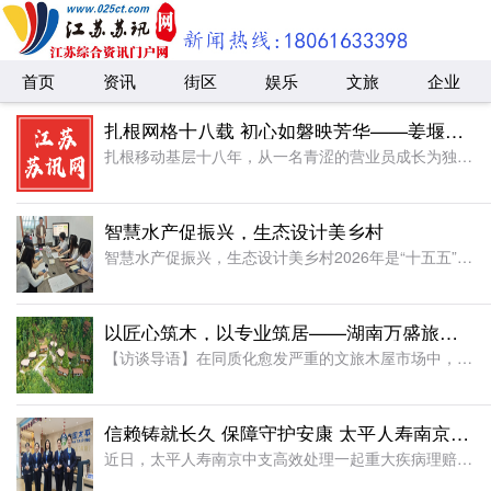
首页
资讯
街区
娱乐
文旅
企业
扎根网格十八载 初心如磐映芳华——姜堰分公司罗塘网格卞成凤
扎根移动基层十八年，从一名青涩的营业员成长为独当一面的网格长，姜堰分公司罗塘网格卞成凤同志，岗位在变、身份在变，但“把网格当家，把群众当亲人”的誓言始终未变。她的三个故事，折射出一名基层移动党员的初心
智慧水产促振兴，生态设计美乡村
智慧水产促振兴，生态设计美乡村2026年是“十五五”规划起步之年，为助推农业现代化发展，落实乡村振兴相关工作要求，上海杉达学院工程学院实践团奔赴常州金坛水产养殖片区开展暑期社会实践。团队走出校园课堂，
以匠心筑木，以专业筑居——湖南万盛旅游的品质信条与行业坚守
【访谈导语】在同质化愈发严重的文旅木屋市场中，低价劣质拼装木屋充斥行业，不少木屋厂家以缩减工艺、简化防腐流程换取短期利润，导致大量民宿木屋使用三五年便出现变形、漏水、腐朽问题，不仅损害了游客的居住体验
信赖铸就长久 保障守护安康 太平人寿南京中支高效赔付110万元赢得客户赞誉
近日，太平人寿南京中支高效处理一起重大疾病理赔案件，向客户达先生支付保险金共计110万元。本次理赔以专业、细节、温暖的服务切实履行了保险承诺，生动诠释了公司“以客户为中心”的服务理念。达先生自2014