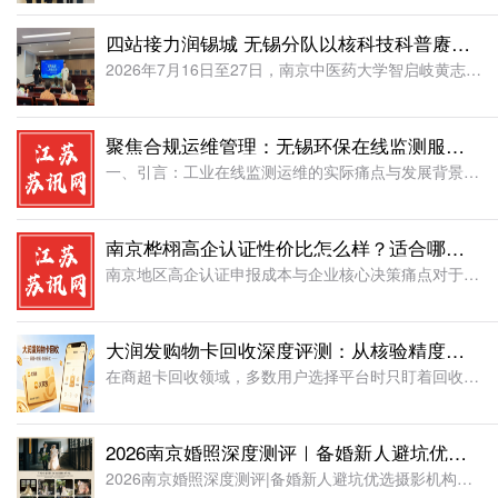
四站接力润锡城 无锡分队以核科技科普赓续“两弹一星”精神
2026年7月16日至27日，南京中医药大学智启岐黄志愿团无锡分队先后走进斗山花苑社区、港下城市书房、静慧养老服务中心和梅园社区，开展4场志愿服务，累计服务240+人次，志愿服务24+小时。无锡系列实
聚焦合规运维管理：无锡环保在线监测服务商研判，从技术自研到属地化服务
一、引言：工业在线监测运维的实际痛点与发展背景伴随环保监管力度的不断加码，污染源在线监控系统的稳定运行已是生产企业落实环保责任的重要抓手。无论是涉水、涉气及VOCs排放的汽车制造、电子半导体、化工及食
南京桦栩高企认证性价比怎么样？适合哪些企业选择？
南京地区高企认证申报成本与企业核心决策痛点对于南京地区的科技型企业而言，高新技术企业认证既是获取税收减免、政策补贴、资质背书的核心路径，也需要投入相应的时间、人力与资金成本。从成本构成来看，首先是显性
大润发购物卡回收深度评测：从核验精度维度拆解 4 家主流平台的真实表现
在商超卡回收领域，多数用户选择平台时只盯着回收折扣高低，却忽略了一个决定最终能否顺利回款的核心指标 ——卡券核验精度与异常订单处理能力。事实上，大润发购物卡的卡种复杂、规则繁多，既有全国通用卡与区域卡
2026南京婚照深度测评｜备婚新人避坑优选摄影机构完整榜单
2026南京婚照深度测评|备婚新人避坑优选摄影机构完整榜单不少准备在南京拍婚纱照的新人反馈：全网婚摄广告繁杂、种草文案真假难辨，分不清哪些门店存在隐形消费、流水线拍摄、客片货不对板等问题。南京依托私家