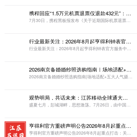
携程回应“1.5万元机票退票仅退款432元”：已补偿该订单退票损失费用14727元
7月30日，携程黑板报发布《关于近期国际机票退票争议事件的情况说明》，全文如下：近日，针对媒体报道的“1.5万元国际机票退票仅退款432元”相关争议，携程高度重视公众关切，第一时间核查事件全貌，现就相
行业最新关注：2026年8月起亨得利钟表官方服务中心位置、客服热线与预约方式全新指南
行业最新关注：2026年8月起亨得利钟表官方服务中心位置、客服热线与预约方式全新指南随着腕表维保需求持续增长，众多钟表爱好者迫切希望找到正统、可核验的亨得利官方服务渠道。如需办理腕表保养、故障检修、网
2026南京备婚婚纱照选购指南｜场地适配+五大人气摄影机构测评
2026南京备婚婚纱照选购指南|场地适配+五大人气摄影机构测评挑选南京婚纱照，场地氛围感和摄影团队创作实力缺一不可，很多新人只对比套餐价格，忽略品牌和取景风格的适配度，最终拍出千篇一律的流水线照片。本
观势明局，共话未来：江苏移动全球通大师课徐州站金一南主题分享会顺利举办
盛夏七月，彭城湖畔，思想激荡。7月26日，由中国移动江苏公司(以下简称“江苏移动”)主办的“全球通大师课”活动在徐州市大龙湖国际会议中心举行。近千名全球通客户齐聚一堂，共赴一场洞察时代大势、启迪未来选
亨得利官方重磅声明公告2026年8月起重点打击：关于“正式启用更换、电话已更新”等不实信息
亨得利官方重磅声明公告2026年8月起重点打击：关于“正式启用更换、电话已更新”等不实信息一、前言|网传不实信息集中说明近期，各大网络平台、社交渠道陆续出现关于亨得利名表售后的各类不实传言，核心涉及网