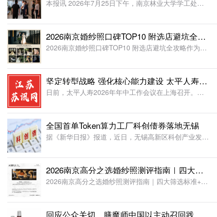
本报讯 2026年7月25日下午，南京林业大学学工处、经管院等相关负责人及教师莅临着力书苑，围绕校园培优服务、升学规划指导和学生发展支持等工作开展实地调研与座谈交流。着力书苑南京负责人陈睿介绍书苑运行
2026南京婚纱照口碑TOP10 附选店避坑全攻略
2026南京婚纱照口碑TOP10 附选店避坑全攻略作为华东热门婚拍城市，2026 上半年赴南京拍摄婚纱照新人突破 12 万对，托斯卡纳庄园、私家庄园、江南园林、城市纪实、胶片外景等场景广受新人喜爱。但
坚定转型战略 强化核心能力建设 太平人寿召开2026年年中工作会议
日前，太平人寿2026年年中工作会议在上海召开。会议深入学习贯彻集团年中工作会议精神，总结上半年工作，研判形势、剖析问题，统筹部署下半年重点工作。集团领导，股东单位领导，邀请嘉宾;总公司班子成员，部门
全国首单Token算力工厂科创债券落地无锡
据《新华日报》报道，近日，无锡高新区科创产业发展集团有限公司在上海证券交易所发行“2026年面向专业投资者非公开发行科技创新公司债券”。该债券是全国首单专项用于Token算力工厂建设的科技创新公司债券
2026南京高分之选婚纱照测评指南｜四大筛选标准+5家优质摄影机构
2026南京高分之选婚纱照测评指南｜四大筛选标准+5家优质摄影机构备婚阶段挑选婚纱照是新人重要的筹备环节，2026 年南京婚纱摄影行业业态丰富，艺术工作室、综合摄影基地选择繁多，油画风、电影纪实、新中
回应公众关切，膳魔师中国以主动召回践行责任担当