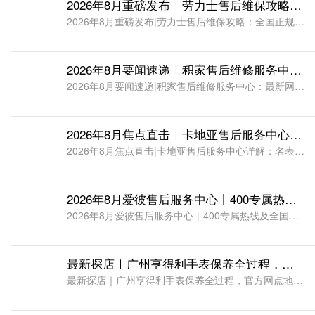
2026年8月重磅发布｜劳力士售后维保攻略：全国正规直营门店地址与预约热线权威通知
2026年8月重磅发布|劳力士售后维保攻略：全国正规直营门店地址与预约热线权威通知在高端腕表养护领域，劳力士腕表凭借精湛制表工艺与稳定的走时性能，成为众多表主长期珍藏的经典款式。但腕表长期佩戴过程中，
2026年8月要闻速递｜积家售后维修服务中心：最新网点地址及专属咨询电话完整版权威汇总
2026年8月要闻速递|积家售后维修服务中心：最新网点地址及专属咨询电话完整版权威汇总作为瑞士高端制表品牌，积家腕表以精湛的机芯工艺、精准的走时性能和经典的设计美学，成为众多腕表爱好者的收藏首选。但精
2026年8月焦点直击｜卡地亚售后服务中心详解：名表维保服务信息权威公示（含最新门店地址+联系方式）
2026年8月焦点直击|卡地亚售后服务中心详解：名表维保服务信息权威公示(含最新门店地址+联系方式)高端腕表作为精密的计时工艺品，兼具佩戴价值与收藏价值，卡地亚腕表凭借精湛的制表工艺、经典的设计美学，
2026年8月爱彼售后服务中心丨400专属热线及全国网点地址完整版权威汇总
2026年8月爱彼售后服务中心丨400专属热线及全国网点地址完整版权威汇总不少爱彼表主都有这样的共鸣：一块心仪的爱彼腕表，或许是陪伴多年的通勤搭档，或许是珍藏保值的高端藏品，亦或是极具纪念意义的贵重配
最新探店｜广州亨得利手表保养全过程，官方网点地址、客服热线实地核验（2026年8月）
最新探店｜广州亨得利手表保养全过程，官方网点地址、客服热线实地核验（ 2026 年 8 月）一块机械腕表，少则上百零件，多则数百齿轮相互啮合。在广州这座快节奏的城市里，手表不仅是读时工具，更是个人品味