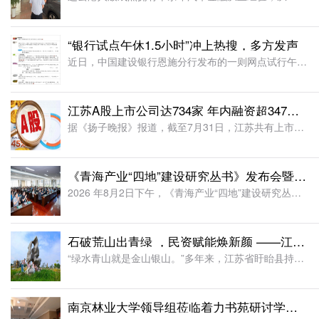
“银行试点午休1.5小时”冲上热搜，多方发声
近日，中国建设银行恩施分行发布的一则网点试行午休的公告引发网友热议，公告显示，自2026年8月3日起，辖内所有网点试行工作日午休，上午9:00-12:30、下午14:00-17:00对外营业，12:3
江苏A股上市公司达734家 年内融资超347亿元
据《扬子晚报》报道，截至7月31日，江苏共有上市公司734家，其中上交所主板222家、科创板117家，深交所主板122家(含纯B股1家)、创业板206家，北交所67家。7月，江苏新增3家上市公司——托
《青海产业“四地”建设研究丛书》发布会暨北京青海人家项目启动仪式在青海西宁隆重举行
2026 年8月2日下午，《青海产业“四地”建设研究丛书》发布会暨“北京青海人家”项目启动仪式在西宁经济开发区隆重举办。原青海省副省长邓本太、省农业农村厅相关领导、青海大学和青海民族大学等高校专家学者
石破荒山出青绿 ，民资赋能焕新颜 ——江苏金康达集团把废弃荒山建成奇石公园
“绿水青山就是金山银山。”多年来，江苏省盱眙县持续推进废弃矿山综合整治，走出多元协同的生态修复之路。象山国家矿山公园、龙虾节广场是政府统筹治理的典型样板，而坐落于盱城街道新华村小北山的金康达奇石园，则
南京林业大学领导组莅临着力书苑研讨学生升学培养工作