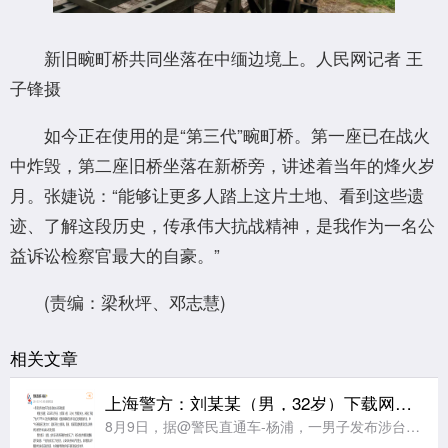
新旧畹町桥共同坐落在中缅边境上。人民网记者 王
子锋摄
如今正在使用的是“第三代”畹町桥。第一座已在战火
中炸毁，第二座旧桥坐落在新桥旁，讲述着当年的烽火岁
月。张婕说：“能够让更多人踏上这片土地、看到这些遗
迹、了解这段历史，传承伟大抗战精神，是我作为一名公
益诉讼检察官最大的自豪。”
(责编：梁秋坪、邓志慧)
相关文章
上海警方：刘某某（男，32岁）下载网上7月18日的暴雨视频，造谣称“今日杨浦区又发大水”，因虚构事实扰乱公共秩序被行拘
8月9日，据@警民直通车-杨浦，一男子发布涉台风不实信息被处以行政拘留。经警方调查，2026年8月9日，刘某某(男，32岁)为博取关注，从网上下载了他人于7月18日发布的暴雨视频，经重新编辑后发布在自