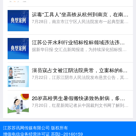
运毒“工具人”坐高铁从杭州到南京，在南京地铁出口处花坛中“埋毒包”，“无接触式贩毒”被判刑！
7月28日，南京市江宁区人民法院发布一起典型案例：一名男子接受上家指令，坐高铁将含有毒品成分的电子烟弹从杭州运至南京，并藏匿在地铁花神庙站一号出口旁的花坛处。监控录像拍下了他埋藏“毒包”的全过程。监控
江苏公开水利行业招标投标领域违法违规典型案例
据新华日报·交汇点新闻报道，为持续深化招标投标领域突出问题专项整治，严厉打击各类违法违规行为，强化执法震慑、做实以案释法警示教育，切实维护公开、公平、公正和诚实信用的市场交易秩序，持续优化公共资源交易
演员寇占文被江阴法院悬赏，立案标的6945937.07元，曾出演《春光灿烂猪八戒》《逐玉》《镖人》等
7月22日，江苏江阴市人民法院发布悬赏公告，其中，中国内地男演员寇占文赫然在列，执行案号：(2025)苏0281执恢1320号;身份证号：1101***1119;住址:北京市朝阳区将台路乙2号2号楼1
20岁高校男生暑假搬快递致热射病，多脏器功能衰竭
7月20日，红星新闻记者从中国裁判文书网了解到，日前，上海市第二中级人民法院(以下简称上海第二中院)公布的一份判决书显示，一名当时20岁的高校男生田某甲在暑假从事快递装卸工作时，因出现中暑症状被送医救
江苏苏讯网传媒有限公司 版权所有
增值电信业务经营许可证 苏B2--20160159