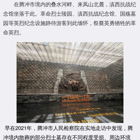
在腾冲市境内的叠水河畔、来凤山北麓，滇西抗战纪
念馆坐落于此。革命烈士陵园、滇西抗战纪念馆、国殇墓
园等英烈纪念设施静待游客到此缅怀，祭奠英勇牺牲的革
命英烈。
早在2021年，腾冲市人民检察院在实地走访中发现，腾
冲境内散葬的部分烈士墓存在不同程度受损、周边环境