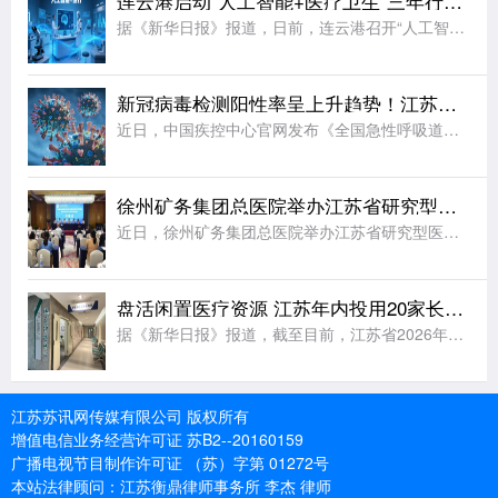
连云港启动“人工智能+医疗卫生”三年行动计划
据《新华日报》报道，日前，连云港召开“人工智能+医疗卫生”路演会，正式启动“人工智能+医疗卫生”三年行动计划(2026—2028年)。计划立足当地医疗发展实际，围绕8个类别打造“小巧灵”应用场景，梳理
新冠病毒检测阳性率呈上升趋势！江苏疾控发出提醒
近日，中国疾控中心官网发布《全国急性呼吸道传染病哨点监测情况(2026年第30周，7月20日-26日)》：近期，新型冠状病毒检测阳性率持续走高，疫情整体处于中等流行水平。具体来说，在哨点医院门急诊流感
徐州矿务集团总医院举办江苏省研究型医学会眩晕专业委员会第七次学术会议
近日，徐州矿务集团总医院举办江苏省研究型医院学会眩晕专业委员会第七次学术会议。北京大学第一医院神经内科主任医师、教授，中国老年医学学会眩晕、前庭医学分会会长杨旭;徐州矿务集团总医院院长荣良群;天津市第
盘活闲置医疗资源 江苏年内投用20家长护专区
据《新华日报》报道，截至目前，江苏省2026年民生实事项目——新增20家基层医疗卫生机构长期护理专区，已有12家通过验收并投入使用，其余8家完成基础设施改造，预计9月底前全部建成。今年初，江苏省卫生健
江苏苏讯网传媒有限公司 版权所有
增值电信业务经营许可证 苏B2--20160159
广播电视节目制作许可证 （苏）字第 01272号
本站法律顾问：江苏衡鼎律师事务所 李杰 律师