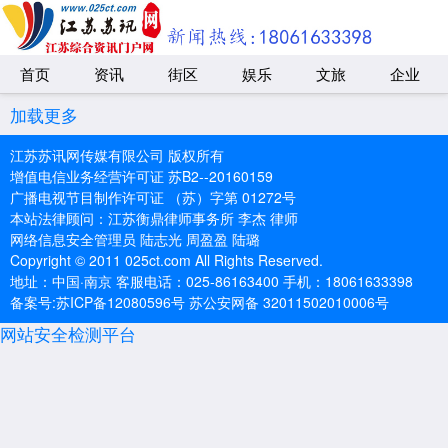
首页
资讯
街区
娱乐
文旅
企业
加载更多
江苏苏讯网传媒有限公司 版权所有
增值电信业务经营许可证 苏B2--20160159
广播电视节目制作许可证 （苏）字第 01272号
本站法律顾问：江苏衡鼎律师事务所 李杰 律师
网络信息安全管理员 陆志光 周盈盈 陆璐
Copyright © 2011 025ct.com All Rights Reserved.
地址：中国·南京 客服电话：025-86163400 手机：18061633398
备案号:苏ICP备12080596号 苏公安网备 32011502010006号
网站安全检测平台