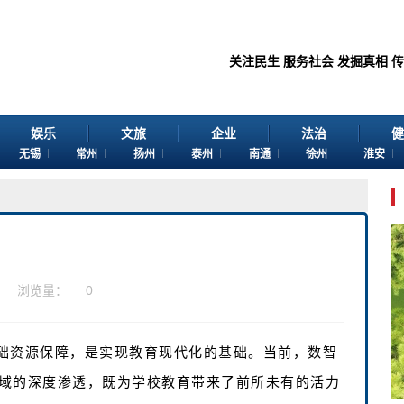
关注民生 服务社会 发掘真相 传播价值 
娱乐
文旅
企业
法治
健
无锡
常州
扬州
泰州
南通
徐州
淮安
浏览量：
0
础资源保障，是实现教育现代化的基础。当前，数智
域的深度渗透，既为学校教育带来了前所未有的活力