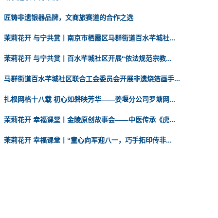
匠铸非遗银器品牌，文商旅赛道的合作之选
茉莉花开 与宁共赏丨南京市栖霞区马群街道百水芊城社...
茉莉花开 与宁共赏丨百水芊城社区开展“依法规范宗教...
马群街道百水芊城社区联合工会委员会开展非遗烧箔画手...
扎根网格十八载 初心如磐映芳华——姜堰分公司罗塘网...
茉莉花开 幸福课堂丨金陵原创故事会——中医传承《虎...
茉莉花开 幸福课堂丨“童心向军迎八一，巧手拓印传非...