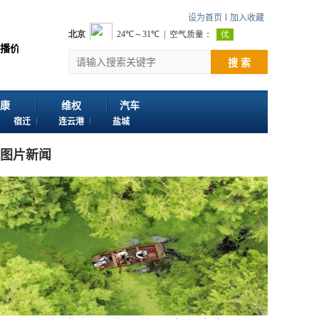
设为首页
加入收藏
感谢您浏览江苏苏讯网。 欢迎投稿：邮箱724922822@qq.com 客服电话：02
搜 索
康
维权
汽车
宿迁
连云港
盐城
图片新闻