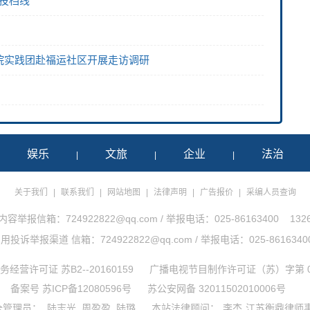
愿投档线
院实践团赴福运社区开展走访调研
娱乐
文旅
企业
法治
|
|
|
|
关于我们
|
联系我们
|
网站地图
|
法律声明
|
广告报价
|
采编人员查询
举报信箱：724922822@qq.com / 举报电话：025-86163400 1326
诉举报渠道 信箱：724922822@qq.com / 举报电话：025-86163400 1
经营许可证 苏B2--20160159
广播电视节目制作许可证（苏）字第 0
备案号 苏ICP备12080596号
苏公安网备 32011502010006号
全管理员：
陆志光
周盈盈
陆璐
本站法律顾问：
李杰
江苏衡鼎律师