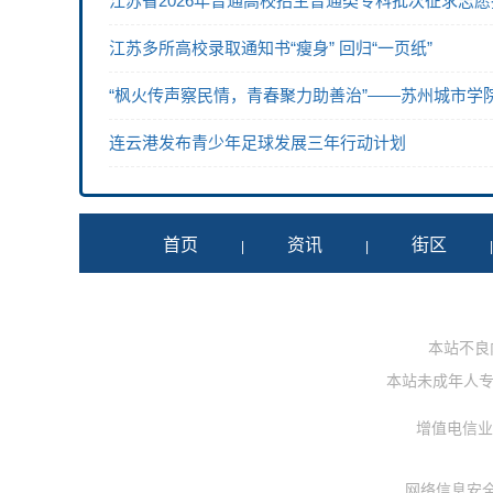
江苏省2026年普通高校招生普通类专科批次征求志
江苏多所高校录取通知书“瘦身” 回归“一页纸”
“枫火传声察民情，青春聚力助善治”——苏州城市学
连云港发布青少年足球发展三年行动计划
首页
资讯
街区
|
|
本站不良内容
本站未成年人专用投
增值电信业务
网络信息安