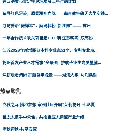
连云港发布青少年足球发展三年行动计划
追寻红色足迹，赓续精神血脉——南京航空航天大学实践...
寻访善治“微样本”，解码枫桥“新注脚” —— 苏州...
一年合作技术攻关项目超1100项 江苏明确“双高协...
江苏2026年新增职业本科专业点51个、专科专业点...
扬州首发产业人才需求“全景图” 护航毕业生高质量就...
深耕法治调研 护航暮年晚景 ——河海大学“河润桑榆...
热点聚焦
立秋之际 播种梦想 家园社区开展“茉莉花开”七彩夏...
蟹太太携手中众合，共推宝应大闸蟹产业升级
啃秋迎秋·共享安康