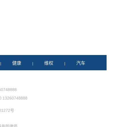
健康
维权
汽车
|
|
|
0748888
3260748888
1272号
事务所律师