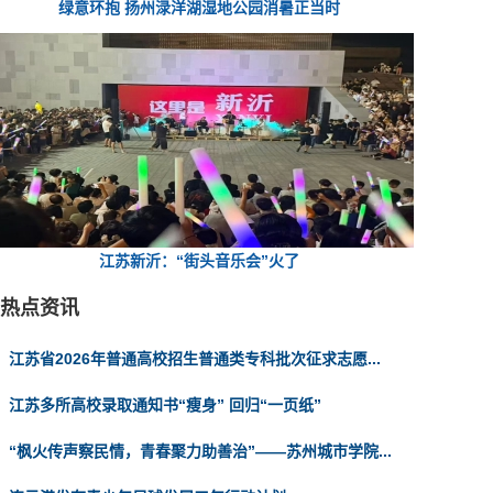
绿意环抱 扬州渌洋湖湿地公园消暑正当时
江苏新沂：“街头音乐会”火了
热点资讯
江苏省2026年普通高校招生普通类专科批次征求志愿...
江苏多所高校录取通知书“瘦身” 回归“一页纸”
“枫火传声察民情，青春聚力助善治”——苏州城市学院...