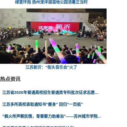
绿意环抱 扬州渌洋湖湿地公园消暑正当时
江苏新沂：“街头音乐会”火了
热点资讯
江苏省2026年普通高校招生普通类专科批次征求志愿...
江苏多所高校录取通知书“瘦身” 回归“一页纸”
“枫火传声察民情，青春聚力助善治”——苏州城市学院...