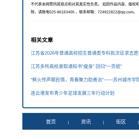
不代表本网赞同其观点和对其真实性负责。 如因作品内容、版权
除，请致电025-86163400 ，联系邮箱：724922822@qq.com。
相关文章
江苏省2026年普通高校招生普通类专科批次征求志
江苏多所高校录取通知书“瘦身” 回归“一页纸”
“枫火传声察民情，青春聚力助善治”——苏州城市学
连云港发布青少年足球发展三年行动计划
首页
资讯
街区
|
|