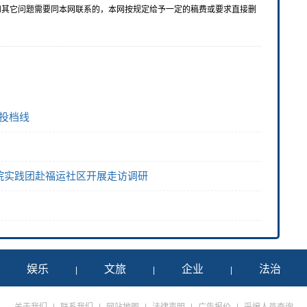
和其它问题需要同本网联系的，本网按规定给予一定的稿费或要求直接删
愿投档线
院实践团赴福运社区开展走访调研
娱乐
文旅
企业
法治
|
|
|
|