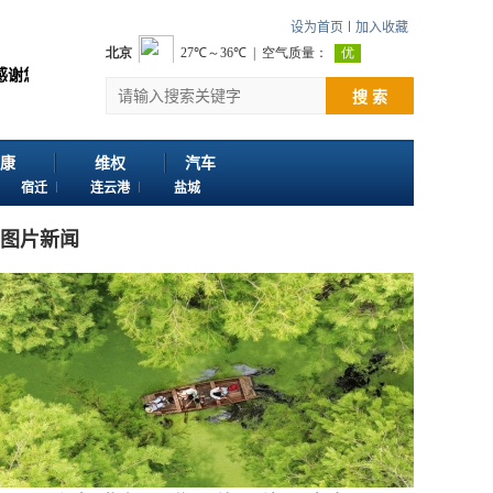
设为首页
加入收藏
江苏苏讯网。 欢迎投稿：邮箱724922822@qq.com 客服电话：025-86
搜 索
康
维权
汽车
宿迁
连云港
盐城
图片新闻