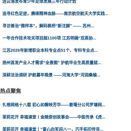
连云港发布青少年足球发展三年行动计划
追寻红色足迹，赓续精神血脉——南京航空航天大学实践...
寻访善治“微样本”，解码枫桥“新注脚” —— 苏州...
一年合作技术攻关项目超1100项 江苏明确“双高协...
江苏2026年新增职业本科专业点51个、专科专业点...
扬州首发产业人才需求“全景图” 护航毕业生高质量就...
深耕法治调研 护航暮年晚景 ——河海大学“河润桑榆...
热点聚焦
扎根网格十八载 初心如磐映芳华——姜堰分公司罗塘网...
茉莉花开 幸福课堂丨金陵原创故事会——中医传承《虎...
茉莉花开 幸福课堂丨“童心向军迎八一，巧手拓印传非...