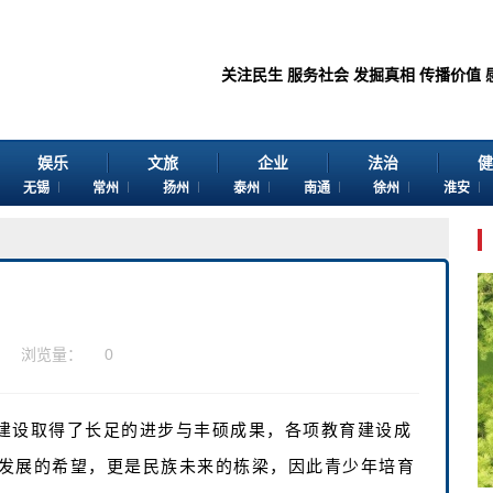
关注民生 服务社会 发掘真相 传播价值 感谢您浏览
娱乐
文旅
企业
法治
健
无锡
常州
扬州
泰州
南通
徐州
淮安
浏览量：
0
建设取得了长足的进步与丰硕成果，各项教育建设成
发展的希望，更是民族未来的栋梁，因此青少年培育