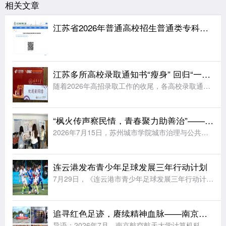
相关文章
江苏省2026年普通高校招生普通类专科批次征求志愿投档线
江苏多所高校录取通知书“瘦身” 回归“一页纸”
随着2026年高招录取工作的收尾，各高校录取通知书开始陆续寄送到考生手中。据《扬子晚报》报道，江苏多所高校今年大幅简化了录取通知书的设计，普遍采用“一页纸”的简约形式，同时在有限的纸面上融入各校特色元
“枫火传声察民情，青春聚力助善治”——苏州城市学院实践团赴福运社区开展走访调研
2026年7月15日，苏州城市学院城市治理与公共事务学院“枫火传声，善治民和”暑期社会实践团前往苏州市姑苏区福运社区党群服务中心走访调研。学院法学专业教师王昊为、辅导员周玲燕随行指导，与实践团成员一同
连云港发布青少年足球发展三年行动计划
7月29日，《连云港市青少年足球发展三年行动计划(2026—2028年)》发布会在连云港市体育中心举行。据《新华日报》报道，未来三年连云港将完善县区“631”(6所小学、3所初中、1所高中)青训布局，
追寻红色足迹，赓续精神血脉——南京航空航天大学实践团赴五省多地开展暑期红色研学
导语：2026年7月，南京航空航天大学计算机科学与技术学院“行走学党史，守护中国红”实践团队利用暑期时间，分赴四川、陕西、湖南、江西、贵州等地革命旧址与红色场馆，开展以实地研学、问卷调研和群众访谈为主