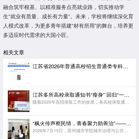
融合筑牢根基、以精准服务点亮就业路，切实推动学
生“就业有质量、成长有力量”。未来，学校将继续深化育
人模式改革，为更多青年搭建“材有所用”的舞台，培养更
多适应时代需求的大国小匠。
相关文章
江苏省2026年普通高校招生普通类专科批次征求志愿投档线
江苏多所高校录取通知书“瘦身” 回归“一页纸”
随着2026年高招录取工作的收尾，各高校录取通知书开始陆续寄送到考生手中。据《扬子晚报》报道，江苏多所高校今年大幅简化了录取通知书的设计，普遍采用“一页纸”的简约形式，同时在有限的纸面上融入各校特色元
“枫火传声察民情，青春聚力助善治”——苏州城市学院实践团赴福运社区开展走访调研
2026年7月15日，苏州城市学院城市治理与公共事务学院“枫火传声，善治民和”暑期社会实践团前往苏州市姑苏区福运社区党群服务中心走访调研。学院法学专业教师王昊为、辅导员周玲燕随行指导，与实践团成员一同