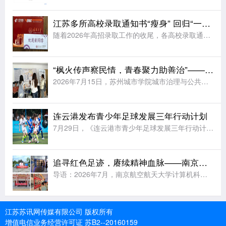
江苏多所高校录取通知书“瘦身” 回归“一页纸”
随着2026年高招录取工作的收尾，各高校录取通知书开始陆续寄送到考生手中。据《扬子晚报》报道，江苏多所高校今年大幅简化了录取通知书的设计，普遍采用“一页纸”的简约形式，同时在有限的纸面上融入各校特色元
“枫火传声察民情，青春聚力助善治”——苏州城市学院实践团赴福运社区开展走访调研
2026年7月15日，苏州城市学院城市治理与公共事务学院“枫火传声，善治民和”暑期社会实践团前往苏州市姑苏区福运社区党群服务中心走访调研。学院法学专业教师王昊为、辅导员周玲燕随行指导，与实践团成员一同
连云港发布青少年足球发展三年行动计划
7月29日，《连云港市青少年足球发展三年行动计划(2026—2028年)》发布会在连云港市体育中心举行。据《新华日报》报道，未来三年连云港将完善县区“631”(6所小学、3所初中、1所高中)青训布局，
追寻红色足迹，赓续精神血脉——南京航空航天大学实践团赴五省多地开展暑期红色研学
导语：2026年7月，南京航空航天大学计算机科学与技术学院“行走学党史，守护中国红”实践团队利用暑期时间，分赴四川、陕西、湖南、江西、贵州等地革命旧址与红色场馆，开展以实地研学、问卷调研和群众访谈为主
江苏苏讯网传媒有限公司 版权所有
增值电信业务经营许可证 苏B2--20160159