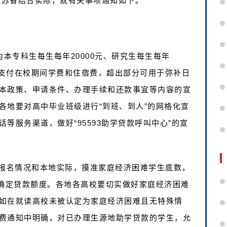
江苏省结合实际，就有关事项通知如下。
为本专科生每生每年20000元、研究生每生每年
于支付在校期间学费和住宿费，超出部分可用于弥补日
本政策、申请条件、办理手续和还款事宜等内容的宣
各地要对高中毕业班级进行“到班、到人”的网格化宣
等服务渠道，做好“95593助学贷款呼叫中心”的宣
高考报名情况和本地实际，摸准家庭经济困难学生底数，
理确定贷款额度。各地各高校要切实做好家庭经济困难
如在就读高校未被认定为家庭经济困难且无特殊情
费通知中明确，对已办理生源地助学贷款的学生，允