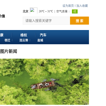
设为首页
加入收藏
您浏览江苏苏讯网。 欢迎投稿：邮箱724922822@qq.com 客服电话：025-
搜 索
康
维权
汽车
宿迁
连云港
盐城
图片新闻