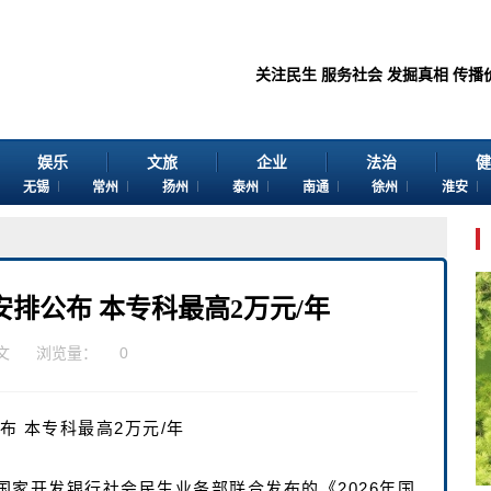
关注民生 服务社会 发掘真相 传播价值 感谢
娱乐
文旅
企业
法治
健
无锡
常州
扬州
泰州
南通
徐州
淮安
安排公布 本专科最高2万元/年
文
浏览量：
0
布 本专科最高2万元/年
家开发银行社会民生业务部联合发布的《2026年国