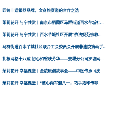
匠铸非遗银器品牌，文商旅赛道的合作之选
茉莉花开 与宁共赏丨南京市栖霞区马群街道百水芊城社...
茉莉花开 与宁共赏丨百水芊城社区开展“依法规范宗教...
马群街道百水芊城社区联合工会委员会开展非遗烧箔画手...
扎根网格十八载 初心如磐映芳华——姜堰分公司罗塘网...
茉莉花开 幸福课堂丨金陵原创故事会——中医传承《虎...
茉莉花开 幸福课堂丨“童心向军迎八一，巧手拓印传非...