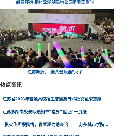
绿意环抱 扬州渌洋湖湿地公园消暑正当时
江苏新沂：“街头音乐会”火了
热点资讯
江苏省2026年普通高校招生普通类专科批次征求志愿...
江苏多所高校录取通知书“瘦身” 回归“一页纸”
“枫火传声察民情，青春聚力助善治”——苏州城市学院...