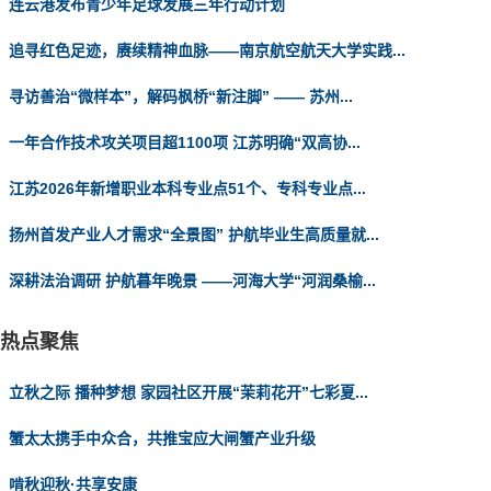
连云港发布青少年足球发展三年行动计划
追寻红色足迹，赓续精神血脉——南京航空航天大学实践...
寻访善治“微样本”，解码枫桥“新注脚” —— 苏州...
一年合作技术攻关项目超1100项 江苏明确“双高协...
江苏2026年新增职业本科专业点51个、专科专业点...
扬州首发产业人才需求“全景图” 护航毕业生高质量就...
深耕法治调研 护航暮年晚景 ——河海大学“河润桑榆...
热点聚焦
立秋之际 播种梦想 家园社区开展“茉莉花开”七彩夏...
蟹太太携手中众合，共推宝应大闸蟹产业升级
啃秋迎秋·共享安康