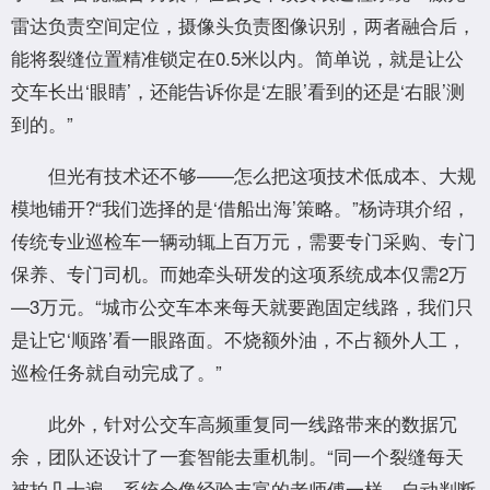
雷达负责空间定位，摄像头负责图像识别，两者融合后，
能将裂缝位置精准锁定在0.5米以内。简单说，就是让公
交车长出‘眼睛’，还能告诉你是‘左眼’看到的还是‘右眼’测
到的。”
但光有技术还不够——怎么把这项技术低成本、大规
模地铺开?“我们选择的是‘借船出海’策略。”杨诗琪介绍，
传统专业巡检车一辆动辄上百万元，需要专门采购、专门
保养、专门司机。而她牵头研发的这项系统成本仅需2万
—3万元。“城市公交车本来每天就要跑固定线路，我们只
是让它‘顺路’看一眼路面。不烧额外油，不占额外人工，
巡检任务就自动完成了。”
此外，针对公交车高频重复同一线路带来的数据冗
余，团队还设计了一套智能去重机制。“同一个裂缝每天
被拍几十遍，系统会像经验丰富的老师傅一样，自动判断