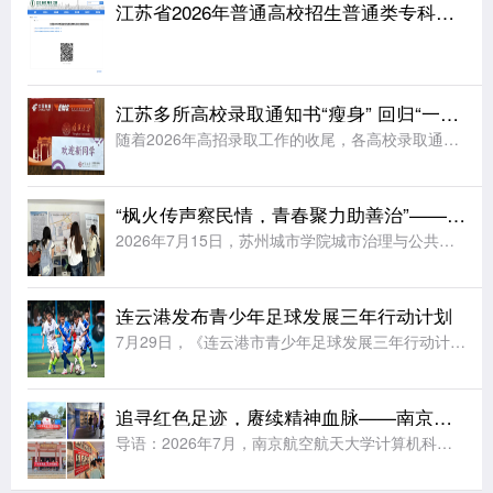
江苏省2026年普通高校招生普通类专科批次征求志愿投档线
江苏多所高校录取通知书“瘦身” 回归“一页纸”
随着2026年高招录取工作的收尾，各高校录取通知书开始陆续寄送到考生手中。据《扬子晚报》报道，江苏多所高校今年大幅简化了录取通知书的设计，普遍采用“一页纸”的简约形式，同时在有限的纸面上融入各校特色元
“枫火传声察民情，青春聚力助善治”——苏州城市学院实践团赴福运社区开展走访调研
2026年7月15日，苏州城市学院城市治理与公共事务学院“枫火传声，善治民和”暑期社会实践团前往苏州市姑苏区福运社区党群服务中心走访调研。学院法学专业教师王昊为、辅导员周玲燕随行指导，与实践团成员一同
连云港发布青少年足球发展三年行动计划
7月29日，《连云港市青少年足球发展三年行动计划(2026—2028年)》发布会在连云港市体育中心举行。据《新华日报》报道，未来三年连云港将完善县区“631”(6所小学、3所初中、1所高中)青训布局，
追寻红色足迹，赓续精神血脉——南京航空航天大学实践团赴五省多地开展暑期红色研学
导语：2026年7月，南京航空航天大学计算机科学与技术学院“行走学党史，守护中国红”实践团队利用暑期时间，分赴四川、陕西、湖南、江西、贵州等地革命旧址与红色场馆，开展以实地研学、问卷调研和群众访谈为主