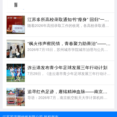
江苏多所高校录取通知书“瘦身” 回归“一页纸”
随着2026年高招录取工作的收尾，各高校录取通知书开始陆续寄送到考生手中。据《扬子晚报》报道，江苏多所高校今年大幅简化了录取通知书的设计，普遍采用“一页纸”的简约形式，同时在有限的纸面上融入各校特色元
“枫火传声察民情，青春聚力助善治”——苏州城市学院实践团赴福运社区开展走访调研
2026年7月15日，苏州城市学院城市治理与公共事务学院“枫火传声，善治民和”暑期社会实践团前往苏州市姑苏区福运社区党群服务中心走访调研。学院法学专业教师王昊为、辅导员周玲燕随行指导，与实践团成员一同
连云港发布青少年足球发展三年行动计划
7月29日，《连云港市青少年足球发展三年行动计划(2026—2028年)》发布会在连云港市体育中心举行。据《新华日报》报道，未来三年连云港将完善县区“631”(6所小学、3所初中、1所高中)青训布局，
追寻红色足迹，赓续精神血脉——南京航空航天大学实践团赴五省多地开展暑期红色研学
导语：2026年7月，南京航空航天大学计算机科学与技术学院“行走学党史，守护中国红”实践团队利用暑期时间，分赴四川、陕西、湖南、江西、贵州等地革命旧址与红色场馆，开展以实地研学、问卷调研和群众访谈为主
江苏苏讯网传媒有限公司 版权所有