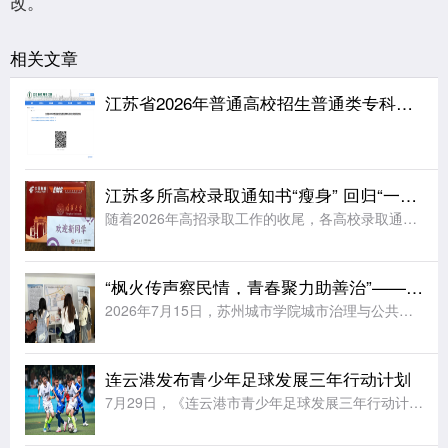
改。
相关文章
江苏省2026年普通高校招生普通类专科批次征求志愿投档线
江苏多所高校录取通知书“瘦身” 回归“一页纸”
随着2026年高招录取工作的收尾，各高校录取通知书开始陆续寄送到考生手中。据《扬子晚报》报道，江苏多所高校今年大幅简化了录取通知书的设计，普遍采用“一页纸”的简约形式，同时在有限的纸面上融入各校特色元
“枫火传声察民情，青春聚力助善治”——苏州城市学院实践团赴福运社区开展走访调研
2026年7月15日，苏州城市学院城市治理与公共事务学院“枫火传声，善治民和”暑期社会实践团前往苏州市姑苏区福运社区党群服务中心走访调研。学院法学专业教师王昊为、辅导员周玲燕随行指导，与实践团成员一同
连云港发布青少年足球发展三年行动计划
7月29日，《连云港市青少年足球发展三年行动计划(2026—2028年)》发布会在连云港市体育中心举行。据《新华日报》报道，未来三年连云港将完善县区“631”(6所小学、3所初中、1所高中)青训布局，