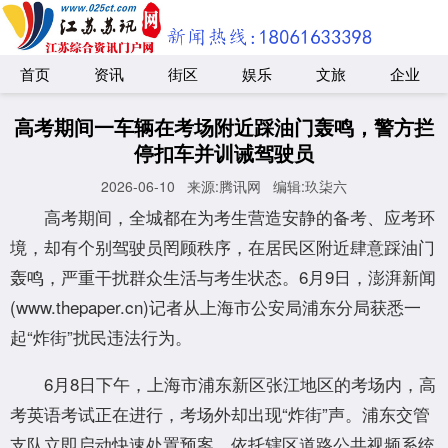
首页
资讯
街区
娱乐
文旅
企业
高考期间一车辆在考场附近踩油门轰鸣，警方拦
停扣车并训诫驾驶员
2026-06-10
来源:腾讯网
编辑:玖柒六
高考期间，全城都在为考生营造安静的备考、应考环
境，却有个别驾驶员罔顾秩序，在居民区附近肆意踩油门
轰鸣，严重干扰群众生活与考生状态。6月9日，澎湃新闻
(www.thepaper.cn)记者从上海市公安局浦东分局获悉一
起“炸街”扰民违法行为。
6月8日下午，上海市浦东新区张江地区的考场内，高
考英语考试正在进行，考场外却出现“炸街”声。浦东交管
支队立即启动快速处置预案，依托辖区道路公共视频系统