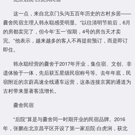
这一点，来自北京门头沟五百年历史的古村乡居——
爨舍民宿主理人韩永聪感受明显。“以往清明节前后，6月
的房都卖完了，但今年‘五一’假期，4号的房当天才卖
完。”他表示，越来越多的客人不再提前预订，而是即订
即住。
韩永聪经营的爨舍于2017年开业，集住宿、文创、非
遗体验于一体，先后获五星级民宿称号等。去年年底，民
宿附近的京蔚高速全线通车运营，这条连接京冀的通道为
古村带来显著客流增长。
爨舍民宿
“后院”算是与爨舍同一时期开业的民宿品牌。2016
年，张鹏在北京昌平区开设了第一家后院·白虎涧，获北