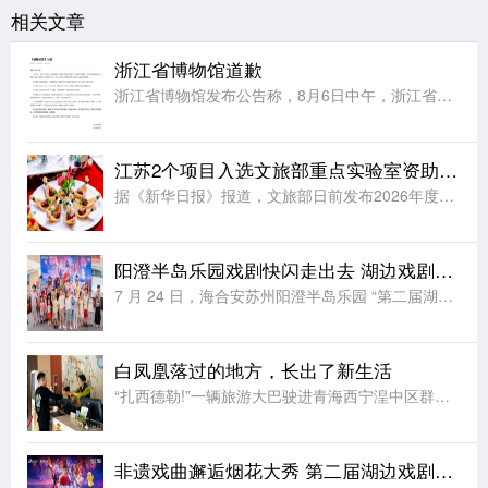
相关文章
浙江省博物馆道歉
浙江省博物馆发布公告称，8月6日中午，浙江省博物馆之江馆区“再现圆明园”特展在预约核销过程中，因瞬时客流集中、现场核验衔接不畅，导致部分观众入场受阻、观展体验不佳，对此向受到影响的各位观众致以最诚挚的
江苏2个项目入选文旅部重点实验室资助项目立项名单
据《新华日报》报道，文旅部日前发布2026年度文旅部重点实验室资助项目立项名单，全国共有12个项目入选，来自江苏的2个项目位列其中。文旅部重点实验室资助项目是文旅部核心科研专项，重点支持实验室开展非遗
阳澄半岛乐园戏剧快闪走出去 湖边戏剧节解锁夏日文旅新玩法
7 月 24 日，海合安苏州阳澄半岛乐园 “第二届湖边戏剧节” 快闪活动登陆苏州工业园区，以行进式巡游搭配定点互动的创新形式，将非遗戏剧展演从乐园剧场延伸至城市公共空间，为市民带来零距离、沉浸式的传统
白凤凰落过的地方，长出了新生活
“扎西德勒!”一辆旅游大巴驶进青海西宁湟中区群加国家森林公园，车门打开，“云上群加·金陵山水”露营基地工作人员切桑卓玛迎上前，为客人们献上洁白的哈达。七月的高原，山风裹着草木清甜。山野间，露营基地建设
非遗戏曲邂逅烟花大秀 第二届湖边戏剧节即将点亮阳澄