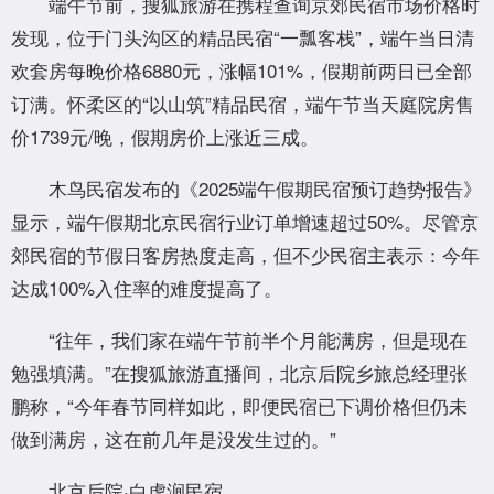
端午节前，搜狐旅游在携程查询京郊民宿市场价格时
发现，位于门头沟区的精品民宿“一瓢客栈”，端午当日清
欢套房每晚价格6880元，涨幅101%，假期前两日已全部
订满。怀柔区的“以山筑”精品民宿，端午节当天庭院房售
价1739元/晚，假期房价上涨近三成。
木鸟民宿发布的《2025端午假期民宿预订趋势报告》
显示，端午假期北京民宿行业订单增速超过50%。尽管京
郊民宿的节假日客房热度走高，但不少民宿主表示：今年
达成100%入住率的难度提高了。
“往年，我们家在端午节前半个月能满房，但是现在
勉强填满。”在搜狐旅游直播间，北京后院乡旅总经理张
鹏称，“今年春节同样如此，即便民宿已下调价格但仍未
做到满房，这在前几年是没发生过的。”
北京后院·白虎涧民宿