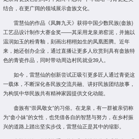
结合，在更广阔的领域展示畲族文化。
雷慧仙的作品《凤舞九天》获得中国少数民族(畲族)
工艺品设计制作大赛金奖——其采用龙泉弟窑泥，并施以
温润如玉的粉青釉，刻画出栩栩如生的凤凰图腾。近年
来，她还创办企业，通过直播让更多人欣赏到具有畲族特
色的青瓷作品，同时带动周边村民就业39人。
如今，雷慧仙的创新尝试正吸引更多匠人通过青瓷这
一载体，不断深化各民族交流共融、讲好民族团结故事，
为构筑中华民族共有精神家园提供文化动能。
畲族有“崇凤敬女”的习俗。在龙泉，有一群被亲切称
为“畲小妹”的女性，也凭借各自的智慧与努力，在乡村振
兴的道路上踏出坚实步伐，雷慧仙正是其中的缩影。