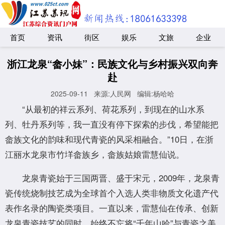
首页
资讯
街区
娱乐
文旅
企业
浙江龙泉“畲小妹”：民族文化与乡村振兴双向奔
赴
2025-09-11
来源:人民网
编辑:杨哈哈
“从最初的祥云系列、荷花系列，到现在的山水系
列、牡丹系列等，我一直没有停下探索的步伐，希望能把
畲族文化的韵味和现代青瓷的风采相融合。”10日，在浙
江丽水龙泉市竹垟畲族乡，畲族姑娘雷慧仙说。
龙泉青瓷始于三国两晋、盛于宋元，2009年，龙泉青
瓷传统烧制技艺成为全球首个入选人类非物质文化遗产代
表作名录的陶瓷类项目。一直以来，雷慧仙在传承、创新
龙泉青瓷技艺的同时，始终不忘将“千年山哈”与青瓷之美