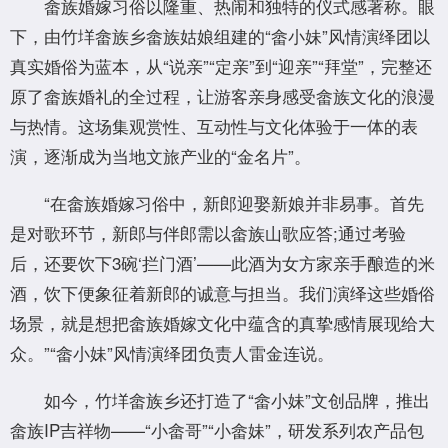
畲族婚嫁习俗以隆重、热闹和独特的仪式感著称。眼
下，由竹垟畲族乡畲族姑娘组建的“畲小妹”风情演绎团以
真实婚俗为蓝本，从“说亲”“定亲”到“迎亲”“拜堂”，完整还
原了畲族婚礼的全过程，让游客亲身感受畲族文化的浪漫
与热情。这场集观赏性、互动性与文化体验于一体的表
演，逐渐成为当地文旅产业的“金名片”。
“在畲族婚嫁习俗中，新郎迎娶新娘并非易事。首先
是对歌环节，新郎与伴郎需以畲族山歌应答;通过考验
后，还要饮下3碗‘拦门酒’——此酒为女方家亲手酿造的米
酒，饮下便象征着新郎的诚意与担当。我们演绎这些婚俗
场景，就是想把畲族婚嫁文化中蕴含的真挚感情展现给大
众。”“畲小妹”风情演绎团负责人雷金连说。
如今，竹垟畲族乡还打造了“畲小妹”文创品牌，推出
畲族IP吉祥物——“小畲哥”“小畲妹”，研发系列农产品包