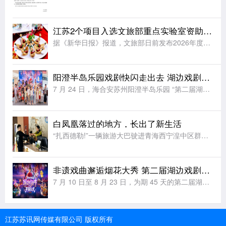
江苏2个项目入选文旅部重点实验室资助项目立项名单
据《新华日报》报道，文旅部日前发布2026年度文旅部重点实验室资助项目立项名单，全国共有12个项目入选，来自江苏的2个项目位列其中。文旅部重点实验室资助项目是文旅部核心科研专项，重点支持实验室开展非遗
阳澄半岛乐园戏剧快闪走出去 湖边戏剧节解锁夏日文旅新玩法
7 月 24 日，海合安苏州阳澄半岛乐园 “第二届湖边戏剧节” 快闪活动登陆苏州工业园区，以行进式巡游搭配定点互动的创新形式，将非遗戏剧展演从乐园剧场延伸至城市公共空间，为市民带来零距离、沉浸式的传统
白凤凰落过的地方，长出了新生活
“扎西德勒!”一辆旅游大巴驶进青海西宁湟中区群加国家森林公园，车门打开，“云上群加·金陵山水”露营基地工作人员切桑卓玛迎上前，为客人们献上洁白的哈达。七月的高原，山风裹着草木清甜。山野间，露营基地建设
非遗戏曲邂逅烟花大秀 第二届湖边戏剧节即将点亮阳澄
7 月 10 日至 8 月 23 日，为期 45 天的第二届湖边戏剧节将在海合安苏州阳澄半岛乐园正式开演。本届延续大众戏剧核心定位，以 “非遗狂欢・全民玩戏” 为全新主张，深度整合国家级非遗戏曲、民间
江苏苏讯网传媒有限公司 版权所有