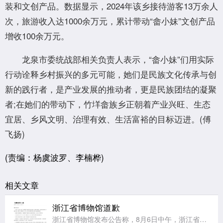
装和文创产品。数据显示，2024年该乡接待游客13万余人
次，旅游收入达1000余万元，累计带动“畲小妹”文创产品
增收100余万元。
龙泉市委统战部相关负责人表示，“畲小妹”们用实际
行动诠释乡村振兴的多元可能，她们是民族文化传承与创
新的践行者，是产业发展的推动者，更是民族团结的凝聚
者;在她们的带动下，竹垟畲族乡正朝着产业兴旺、生态
宜居、乡风文明、治理有效、生活富裕的目标迈进。(傅
飞扬)
(责编：杨虞波罗、李楠桦)
相关文章
浙江省博物馆道歉
浙江省博物馆发布公告称，8月6日中午，浙江省博物馆之江馆区“再现圆明园”特展在预约核销过程中，因瞬时客流集中、现场核验衔接不畅，导致部分观众入场受阻、观展体验不佳，对此向受到影响的各位观众致以最诚挚的