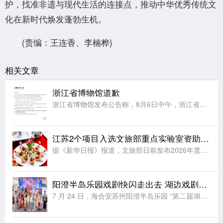
护，找准非遗与现代生活的连接点，推动中华优秀传统文
化在新时代焕发蓬勃生机。
(责编：王连香、李楠桦)
相关文章
浙江省博物馆道歉
浙江省博物馆发布公告称，8月6日中午，浙江省博物馆之江馆区“再现圆明园”特展在预约核销过程中，因瞬时客流集中、现场核验衔接不畅，导致部分观众入场受阻、观展体验不佳，对此向受到影响的各位观众致以最诚挚的
江苏2个项目入选文旅部重点实验室资助项目立项名单
据《新华日报》报道，文旅部日前发布2026年度文旅部重点实验室资助项目立项名单，全国共有12个项目入选，来自江苏的2个项目位列其中。文旅部重点实验室资助项目是文旅部核心科研专项，重点支持实验室开展非遗
阳澄半岛乐园戏剧快闪走出去 湖边戏剧节解锁夏日文旅新玩法
7 月 24 日，海合安苏州阳澄半岛乐园 “第二届湖边戏剧节” 快闪活动登陆苏州工业园区，以行进式巡游搭配定点互动的创新形式，将非遗戏剧展演从乐园剧场延伸至城市公共空间，为市民带来零距离、沉浸式的传统