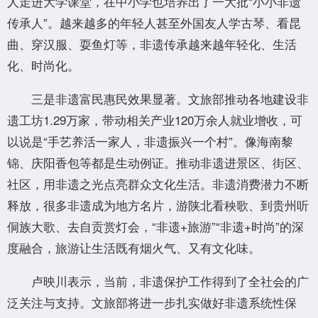
人走进大学课堂，在中小学也培养出了一大批“小小非遗
传承人”。越来越多的年轻人甚至外国友人学古琴、看昆
曲、穿汉服、耍鱼灯等，非遗传承越来越年轻化、生活
化、时尚化。
三是非遗富民惠民效果显著。文旅部推动各地建设非
遗工坊1.29万家，带动相关产业120万余人就业增收，可
以说是“手艺养活一家人，非遗振兴一个村”。像海南黎
锦、庆阳香包等都是生动例证。推动非遗进景区、街区、
社区，用非遗之光点亮群众文化生活。非遗消费潜力不断
释放，很多非遗成为地方名片，游陕北看秧歌、到贵州听
侗族大歌、去自贡赏灯会，“非遗+旅游”“非遗+时尚”的深
度融合，旅游让生活既有烟火气、又有文化味。
卢映川表示，当前，非遗保护工作得到了全社会的广
泛关注与支持。文旅部将进一步扎实做好非遗系统性保