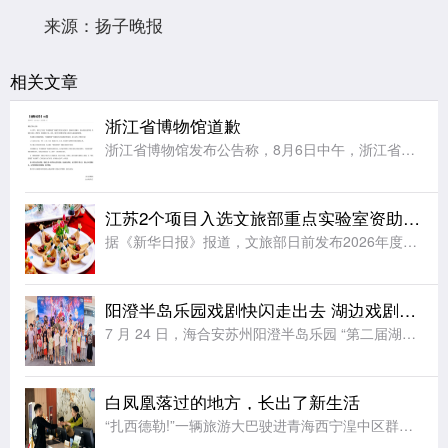
来源：扬子晚报
相关文章
浙江省博物馆道歉
浙江省博物馆发布公告称，8月6日中午，浙江省博物馆之江馆区“再现圆明园”特展在预约核销过程中，因瞬时客流集中、现场核验衔接不畅，导致部分观众入场受阻、观展体验不佳，对此向受到影响的各位观众致以最诚挚的
江苏2个项目入选文旅部重点实验室资助项目立项名单
据《新华日报》报道，文旅部日前发布2026年度文旅部重点实验室资助项目立项名单，全国共有12个项目入选，来自江苏的2个项目位列其中。文旅部重点实验室资助项目是文旅部核心科研专项，重点支持实验室开展非遗
阳澄半岛乐园戏剧快闪走出去 湖边戏剧节解锁夏日文旅新玩法
7 月 24 日，海合安苏州阳澄半岛乐园 “第二届湖边戏剧节” 快闪活动登陆苏州工业园区，以行进式巡游搭配定点互动的创新形式，将非遗戏剧展演从乐园剧场延伸至城市公共空间，为市民带来零距离、沉浸式的传统
白凤凰落过的地方，长出了新生活
“扎西德勒!”一辆旅游大巴驶进青海西宁湟中区群加国家森林公园，车门打开，“云上群加·金陵山水”露营基地工作人员切桑卓玛迎上前，为客人们献上洁白的哈达。七月的高原，山风裹着草木清甜。山野间，露营基地建设