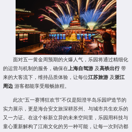
面对五一黄金周预期的火爆人气，乐园将通过精细化
的运营与机制的服务，确保在
及
带
上海自驾游
高铁出行
来的大客流下，维持品质体验，让每位
及
江苏旅游
浙江
游客都能享受顺畅旅程。
周边
此次“五一赛博狂欢节”不仅是阳澄半岛乐园IP造节的
实力展示，更是海合安文旅深耕苏州、与城市共生欢乐的
又一力证。在这个标新立异的未来空间里，乐园用科技与
童心重新解构了江南文化的另一种可能，让每一次到访都