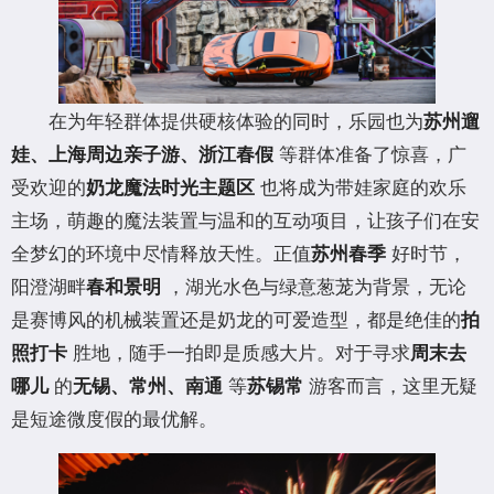
在为年轻群体提供硬核体验的同时，乐园也为
苏州遛
等群体准备了惊喜，广
娃、上海周边亲子游、浙江春假
受欢迎的
也将成为带娃家庭的欢乐
奶龙魔法时光主题区
主场，萌趣的魔法装置与温和的互动项目，让孩子们在安
全梦幻的环境中尽情释放天性。正值
好时节，
苏州春季
阳澄湖畔
，湖光水色与绿意葱茏为背景，无论
春和景明
是赛博风的机械装置还是奶龙的可爱造型，都是绝佳的
拍
胜地，随手一拍即是质感大片。对于寻求
照打卡
周末去
的
等
游客而言，这里无疑
哪儿
无锡、常州、南通
苏锡常
是短途微度假的最优解。