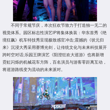
不同于常规节庆，本次狂欢节致力于打造独一无二的
视觉体系。园区标志性演艺IP将集体换装：华东首秀《绝
境狂飙》机车特技秀呈现极致感官冲击;震撼的《状元归
来》沉浸大秀采用赛博光剑，让传统文化与未来科技展开
跨时空对话;乐园王牌演艺《阳澄狂欢大巡游》也将新增
霓虹闪烁的机械花车方阵，百名演员与游客零距离互动，
将巡游路线变为流动的未来派对。