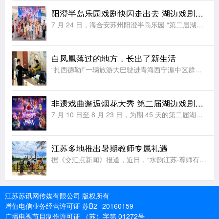
阳澄半岛乐园戏剧快闪走出去 湖边戏剧节解锁夏日文旅新玩法
7 月 24 日，海合安苏州阳澄半岛乐园 “第二届湖边戏剧节” 快闪活动登陆苏州工业园区，以行进式巡游搭配定点互动的创新形式，将非遗戏剧展演从乐园剧场延伸至城市公共空间，为市民带来零距离、沉浸式的传统
白凤凰落过的地方，长出了新生活
“扎西德勒!”一辆旅游大巴驶进青海西宁湟中区群加国家森林公园，车门打开，“云上群加·金陵山水”露营基地工作人员切桑卓玛迎上前，为客人们献上洁白的哈达。七月的高原，山风裹着草木清甜。山野间，露营基地建设
非遗戏曲邂逅烟花大秀 第二届湖边戏剧节即将点亮阳澄
7 月 10 日至 8 月 23 日，为期 45 天的第二届湖边戏剧节将在海合安苏州阳澄半岛乐园正式开演。本届延续大众戏剧核心定位，以 “非遗狂欢・全民玩戏” 为全新主张，深度整合国家级非遗戏曲、民间
江苏多地推出暑期教师专属礼遇
据《交汇点新闻》报道，近日，“水韵江苏·尊师有约”全省尊师惠师活动正式拉开帷幕，南通、无锡、苏州同步推出覆盖文旅游览、餐饮住宿、消费购物、教师研修、健康服务等多领域的暑期专属优待政策，面向全国持有教师
江苏苏讯网传媒有限公司 版权所有
增值电信业务经营许可证 苏B2--20160159
广播电视节目制作许可证 （苏）字第 01272号