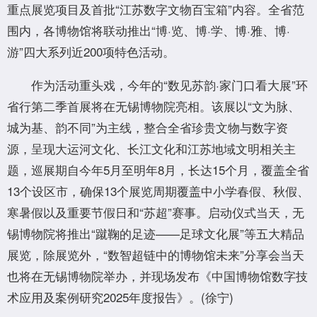
重点展览项目及首批“江苏数字文物百宝箱”内容。全省范
围内，各博物馆将联动推出“博·览、博·学、博·雅、博·
游”四大系列近200项特色活动。
作为活动重头戏，今年的“数见苏韵·家门口看大展”环
省行第二季首展将在无锡博物院亮相。该展以“文为脉、
城为基、韵不同”为主线，整合全省珍贵文物与数字资
源，呈现大运河文化、长江文化和江苏地域文明相关主
题，巡展期自今年5月至明年8月，长达15个月，覆盖全省
13个设区市，确保13个展览周期覆盖中小学春假、秋假、
寒暑假以及重要节假日和“苏超”赛事。启动仪式当天，无
锡博物院将推出“蹴鞠的足迹——足球文化展”等五大精品
展览，除展览外，“数智超链中的博物馆未来”分享会当天
也将在无锡博物院举办，并现场发布《中国博物馆数字技
术应用及案例研究2025年度报告》。(徐宁)