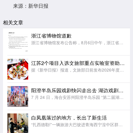
来源：新华日报
相关文章
浙江省博物馆道歉
浙江省博物馆发布公告称，8月6日中午，浙江省博物馆之江馆区“再现圆明园”特展在预约核销过程中，因瞬时客流集中、现场核验衔接不畅，导致部分观众入场受阻、观展体验不佳，对此向受到影响的各位观众致以最诚挚的
江苏2个项目入选文旅部重点实验室资助项目立项名单
据《新华日报》报道，文旅部日前发布2026年度文旅部重点实验室资助项目立项名单，全国共有12个项目入选，来自江苏的2个项目位列其中。文旅部重点实验室资助项目是文旅部核心科研专项，重点支持实验室开展非遗
阳澄半岛乐园戏剧快闪走出去 湖边戏剧节解锁夏日文旅新玩法
7 月 24 日，海合安苏州阳澄半岛乐园 “第二届湖边戏剧节” 快闪活动登陆苏州工业园区，以行进式巡游搭配定点互动的创新形式，将非遗戏剧展演从乐园剧场延伸至城市公共空间，为市民带来零距离、沉浸式的传统
白凤凰落过的地方，长出了新生活
“扎西德勒!”一辆旅游大巴驶进青海西宁湟中区群加国家森林公园，车门打开，“云上群加·金陵山水”露营基地工作人员切桑卓玛迎上前，为客人们献上洁白的哈达。七月的高原，山风裹着草木清甜。山野间，露营基地建设