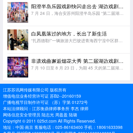
阳澄半岛乐园戏剧快闪走出去 湖边戏剧节解锁夏日文旅新玩法
7 月 24 日，海合安苏州阳澄半岛乐园 “第二届湖边戏剧节” 快闪活动登陆苏州工业园区，以行进式巡游搭配定点互动的创新形式，将非遗戏剧展演从乐园剧场延伸至城市公共空间，为市民带来零距离、沉浸式的传统
白凤凰落过的地方，长出了新生活
“扎西德勒!”一辆旅游大巴驶进青海西宁湟中区群加国家森林公园，车门打开，“云上群加·金陵山水”露营基地工作人员切桑卓玛迎上前，为客人们献上洁白的哈达。七月的高原，山风裹着草木清甜。山野间，露营基地建设
非遗戏曲邂逅烟花大秀 第二届湖边戏剧节即将点亮阳澄
7 月 10 日至 8 月 23 日，为期 45 天的第二届湖边戏剧节将在海合安苏州阳澄半岛乐园正式开演。本届延续大众戏剧核心定位，以 “非遗狂欢・全民玩戏” 为全新主张，深度整合国家级非遗戏曲、民间
江苏苏讯网传媒有限公司 版权所有
增值电信业务经营许可证 苏B2--20160159
广播电视节目制作许可证 （苏）字第 01272号
本站法律顾问：江苏衡鼎律师事务所 李杰 律师
网络信息安全管理员 陆志光 周盈盈 陆璐
Copyright © 2011 025ct.com All Rights Reserved.
地址：中国·南京 客服电话：025-86163400 手机：18061633398