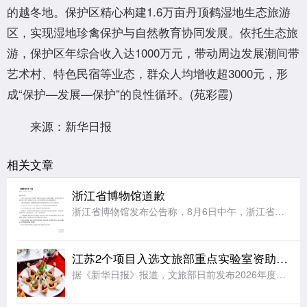
的越冬地。保护区精心构建1.6万亩丹顶鹤湿地生态旅游
区，实现湿地珍禽保护与自然教育协同发展。依托生态旅
游，保护区年综合收入达1000万元，带动周边发展潮间带
艺术村、特色民宿等业态，群众人均增收超3000元，形
成“保护—发展—保护”的良性循环。(苑彩霞)
来源：新华日报
相关文章
浙江省博物馆道歉
浙江省博物馆发布公告称，8月6日中午，浙江省博物馆之江馆区“再现圆明园”特展在预约核销过程中，因瞬时客流集中、现场核验衔接不畅，导致部分观众入场受阻、观展体验不佳，对此向受到影响的各位观众致以最诚挚的
江苏2个项目入选文旅部重点实验室资助项目立项名单
据《新华日报》报道，文旅部日前发布2026年度文旅部重点实验室资助项目立项名单，全国共有12个项目入选，来自江苏的2个项目位列其中。文旅部重点实验室资助项目是文旅部核心科研专项，重点支持实验室开展非遗