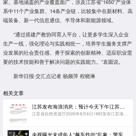
家。基地涵盖的产业覆盖面广，涉及江苏省“1650”产业体
系中11个产业集群、14条产业链，比较集中在新材料、高
端装备、新一代信息通信、半导体和新能源领域。
“通过搭建产教协同育人平台，让更多学生深入企业
生产一线，强化理论与实践相统一，培养学生服务支撑产
业发展的社会责任感、勇于探索的创新精神、适应职业需
要的技术技能和善于解决问题的实践能力。”袁圆说。
新华日报·交汇点记者 杨频萍 程晓琳
相关文章
江苏发布海浪消息：预计今天下午江苏海域将有大到巨浪
江苏省自然资源厅2026年8月6日18时发布江苏海域海浪消息：受今年第13号台风“白海豚”(强台风级)的影响，预计明天下午起，江苏海域将出现一次2.5～4.5米的大到巨浪过程。请有关单位和人员做好防范
央视曝光未成年人“飙车炸街”乱象：警车旁烧胎、5人挤骑电动车、改装电摩炫技；多地交警开展查处