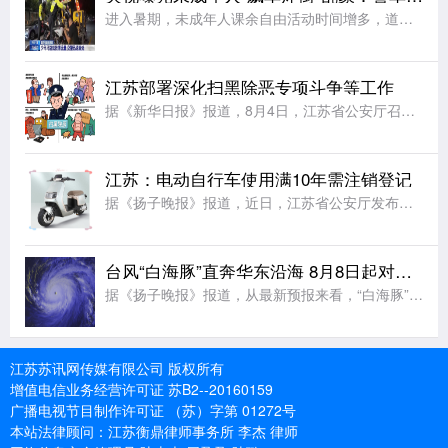
进入暑期，未成年人课余自由活动时间增多，道路交通安全风险随之大幅增大。有的未成年人在公共道路危险驾车、违法载人、拍摄炫技视频 ，扰乱正常通行秩序，为出行安全带来极大隐患。违法载人，拍摄炫技警惕未成年人
江苏部署深化扫黑除恶专项斗争等工作
据《新华日报》报道，8月4日，江苏省公安厅召开全省公安机关视频调度会，部署深化扫黑除恶专项斗争、打击治理电信网络诈骗犯罪和有关专项打击整治等工作。会议要求，全力打好扫黑除恶攻坚仗。严打整治软暴力催收、
江苏：电动自行车使用满10年需注销登记
据《扬子晚报》报道，近日，江苏省公安厅发布《江苏省电动自行车登记管理规定》，对电动自行车登记、转移登记、车牌补换领等管理事项作出新的规范要求，该规定将于9月1日起施行。规定要求，电动自行车上道路行驶，
台风“白海豚”直奔华东沿海 8月8日起对江苏有风雨影响
据《扬子晚报》报道，从最新预报来看，“白海豚”直奔我国华东沿海而来。尽管后期路径仍有较大变数，但影响我国已成定局。中央气象台已发布台风黄色预警，“白海豚”或将于9日下午至10日早晨在浙江到福建北部沿海
江苏苏讯网传媒有限公司 版权所有
增值电信业务经营许可证 苏B2--20160159
广播电视节目制作许可证 （苏）字第 01272号
本站法律顾问：江苏衡鼎律师事务所 李杰 律师