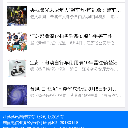
央视曝光未成年人“飙车炸街”乱象：警车旁烧胎、5人挤骑电动车、改装电摩炫技；多地交警开展查处
进入暑期，未成年人课余自由活动时间增多，道路交通安全风险随之大幅增大。有的未成年人在公共道路危险驾车、违法载人、拍摄炫技视频 ，扰乱正常通行秩序，为出行安全带来极大隐患。违法载人，拍摄炫技警惕未成年人
江苏部署深化扫黑除恶专项斗争等工作
据《新华日报》报道，8月4日，江苏省公安厅召开全省公安机关视频调度会，部署深化扫黑除恶专项斗争、打击治理电信网络诈骗犯罪和有关专项打击整治等工作。会议要求，全力打好扫黑除恶攻坚仗。严打整治软暴力催收、
江苏：电动自行车使用满10年需注销登记
据《扬子晚报》报道，近日，江苏省公安厅发布《江苏省电动自行车登记管理规定》，对电动自行车登记、转移登记、车牌补换领等管理事项作出新的规范要求，该规定将于9月1日起施行。规定要求，电动自行车上道路行驶，
台风“白海豚”直奔华东沿海 8月8日起对江苏有风雨影响
据《扬子晚报》报道，从最新预报来看，“白海豚”直奔我国华东沿海而来。尽管后期路径仍有较大变数，但影响我国已成定局。中央气象台已发布台风黄色预警，“白海豚”或将于9日下午至10日早晨在浙江到福建北部沿海
江苏苏讯网传媒有限公司 版权所有
增值电信业务经营许可证 苏B2--20160159