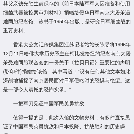
其父亲钱光胜生前保存的《前日本陆军军人因准备和使用
细菌武器被控案审判材料》捐赠给侵华日军南京大屠杀遇
难同胞纪念馆。该书于1950年出版，是研究日军细菌战的
重要史料。
香港大公文汇传媒集团江苏记者站站长陈旻将1996年
12月11日哈佛大学历史系主任柯比发给纽约纪念南京大屠
杀受难同胞联合会的一份关于《拉贝日记》重要性的声明
(影印件)捐赠给该馆，其中写道：“没有任何其他文本如此
深刻地捕捉了南京居民面对日军侵略时的恐惧与绝望。这
是一部令人震撼的恐怖实录。”
一把军刀见证中国军民英勇抗敌
值得一提的是，此次入馆的文物史料，有多件直接见
证了中国军民英勇抗敌和日本投降、抗战胜利的历史瞬