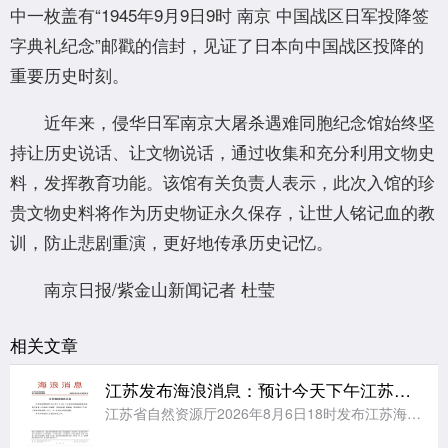
中一枚盖有“1945年9月9日9时 南京 中国战区日军投降签
字典礼纪念”邮戳的信封，见证了日本向中国战区投降的
重要历史时刻。
近年来，侵华日军南京大屠杀遇难同胞纪念馆始终坚
持让历史说话、让文物说话，通过收集和充分利用文物史
料，发挥教育功能。该馆有关负责人表示，此次入馆的珍
贵文物史料将作为历史物证永久保存，让世人铭记血的教
训，防止悲剧重演，更好地传承历史记忆。
南京日报/紫金山新闻记者 杜莹
相关文章
江苏发布海浪消息：预计今天下午江苏海域将有大到巨浪
江苏省自然资源厅2026年8月6日18时发布江苏海域海浪消息：受今年第13号台风“白海豚”(强台风级)的影响，预计明天下午起，江苏海域将出现一次2.5～4.5米的大到巨浪过程。请有关单位和人员做好防范