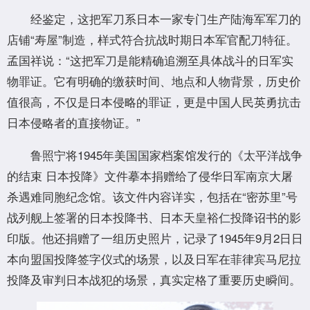
经鉴定，这把军刀系日本一家专门生产陆海军军刀的
店铺“寿屋”制造，样式符合抗战时期日本军官配刀特征。
孟国祥说：“这把军刀是能精确追溯至具体战斗的日军实
物罪证。它有明确的缴获时间、地点和人物背景，历史价
值很高，不仅是日本侵略的罪证，更是中国人民英勇抗击
日本侵略者的直接物证。”
鲁照宁将1945年美国国家档案馆发行的《太平洋战争
的结束 日本投降》文件摹本捐赠给了侵华日军南京大屠
杀遇难同胞纪念馆。该文件内容详实，包括在“密苏里”号
战列舰上签署的日本投降书、日本天皇裕仁投降诏书的影
印版。他还捐赠了一组历史照片，记录了1945年9月2日日
本向盟国投降签字仪式的场景，以及日军在菲律宾马尼拉
投降及审判日本战犯的场景，真实定格了重要历史瞬间。