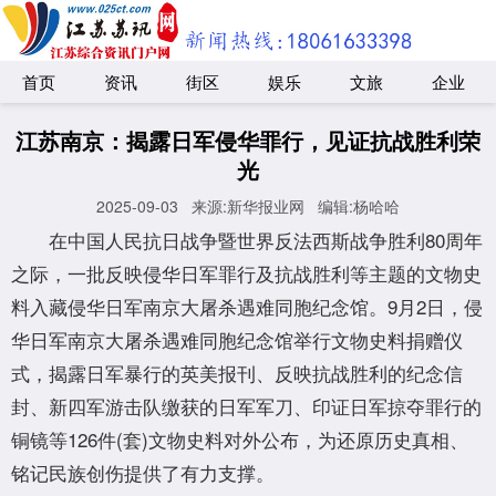
首页
资讯
街区
娱乐
文旅
企业
江苏南京：揭露日军侵华罪行，见证抗战胜利荣
光
2025-09-03
来源:新华报业网
编辑:杨哈哈
在中国人民抗日战争暨世界反法西斯战争胜利80周年
之际，一批反映侵华日军罪行及抗战胜利等主题的文物史
料入藏侵华日军南京大屠杀遇难同胞纪念馆。9月2日，侵
华日军南京大屠杀遇难同胞纪念馆举行文物史料捐赠仪
式，揭露日军暴行的英美报刊、反映抗战胜利的纪念信
封、新四军游击队缴获的日军军刀、印证日军掠夺罪行的
铜镜等126件(套)文物史料对外公布，为还原历史真相、
铭记民族创伤提供了有力支撑。