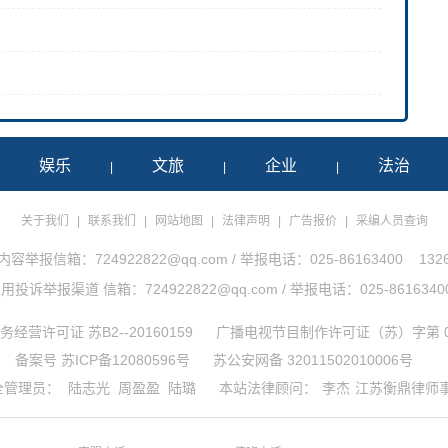
娱乐
文旅
企业
法治
|
|
|
|
关于我们
|
联系我们
|
网站地图
|
法律声明
|
广告报价
|
采编人员查询
举报信箱：724922822@qq.com / 举报电话：025-86163400 1326
诉举报渠道 信箱：724922822@qq.com / 举报电话：025-86163400 1
经营许可证 苏B2--20160159
广播电视节目制作许可证（苏）字第 0
备案号 苏ICP备12080596号
苏公安网备 32011502010006号
全管理员：
陆志光
周盈盈
陆璐
本站法律顾问：
李杰
江苏衡鼎律师