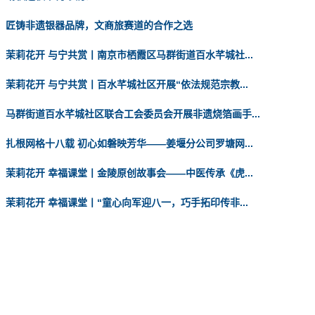
匠铸非遗银器品牌，文商旅赛道的合作之选
茉莉花开 与宁共赏丨南京市栖霞区马群街道百水芊城社...
茉莉花开 与宁共赏丨百水芊城社区开展“依法规范宗教...
马群街道百水芊城社区联合工会委员会开展非遗烧箔画手...
扎根网格十八载 初心如磐映芳华——姜堰分公司罗塘网...
茉莉花开 幸福课堂丨金陵原创故事会——中医传承《虎...
茉莉花开 幸福课堂丨“童心向军迎八一，巧手拓印传非...