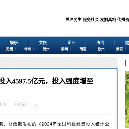
关注民生 服务社会 发掘真相 传播价值 感谢
娱乐
文旅
企业
法治
健
无锡
常州
扬州
泰州
南通
徐州
淮安
入4597.5亿元，投入强度增至
哈哈
浏览量：
0
术部、财政部发布的《2024年全国科技经费投入统计公