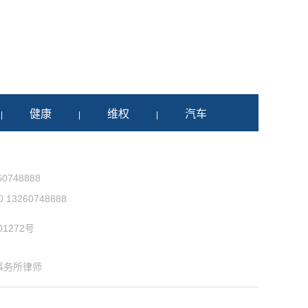
健康
维权
汽车
|
|
|
0748888
3260748888
1272号
事务所律师