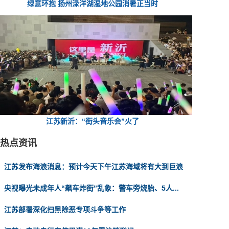
绿意环抱 扬州渌洋湖湿地公园消暑正当时
江苏新沂：“街头音乐会”火了
热点资讯
江苏发布海浪消息：预计今天下午江苏海域将有大到巨浪
央视曝光未成年人“飙车炸街”乱象：警车旁烧胎、5人...
江苏部署深化扫黑除恶专项斗争等工作