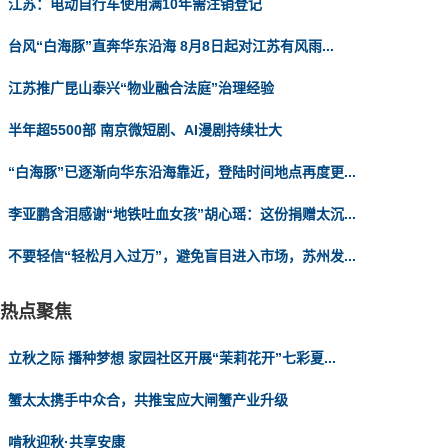
江苏：电动自行车使用满10年需注销登记
台风“白海豚”直奔华东沿海 8月8日起对江苏有风雨...
江苏推广昆山泰兴“物业融合法庭”治理经验
半年超5500部 南京微短剧、AI漫剧持续壮大
“白海豚”已逐渐向华东沿海靠近，登陆时间地点再度更...
李亚鹏含泪感谢“地铁吐血女孩”胡心瑶：这份捐赠太沉...
不要轻信“轻松月入过万”，避免盲目进入市场，苏州发...
热点聚焦
立秋之际 播种梦想 家园社区开展“茉莉花开”七彩夏...
蟹太太携手中众合，共推宝应大闸蟹产业升级
啃秋迎秋·共享安康