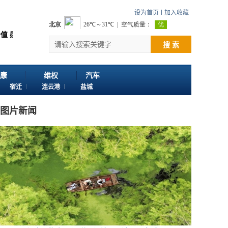
设为首页
加入收藏
您浏览江苏苏讯网。 欢迎投稿：邮箱724922822@qq.com 客服电话：025-
搜 索
康
维权
汽车
宿迁
连云港
盐城
图片新闻