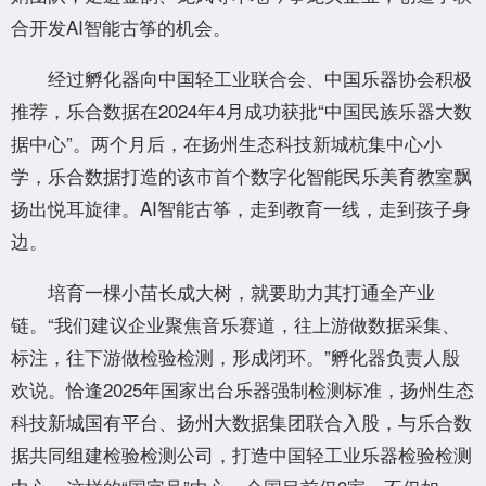
合开发AI智能古筝的机会。
经过孵化器向中国轻工业联合会、中国乐器协会积极
推荐，乐合数据在2024年4月成功获批“中国民族乐器大数
据中心”。两个月后，在扬州生态科技新城杭集中心小
学，乐合数据打造的该市首个数字化智能民乐美育教室飘
扬出悦耳旋律。AI智能古筝，走到教育一线，走到孩子身
边。
培育一棵小苗长成大树，就要助力其打通全产业
链。“我们建议企业聚焦音乐赛道，往上游做数据采集、
标注，往下游做检验检测，形成闭环。”孵化器负责人殷
欢说。恰逢2025年国家出台乐器强制检测标准，扬州生态
科技新城国有平台、扬州大数据集团联合入股，与乐合数
据共同组建检验检测公司，打造中国轻工业乐器检验检测