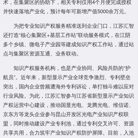
术，在集聚区的协助下，相关专利仅用4个月便完成授权
并快速落地产业化，预计每年可新增产值5000余万元。
为把专业知识产权服务精准送到企业门口，江苏汇智
还打造“核心集聚区+基层工作站”联动服务模式，在江阴
多个乡镇、微电子产业园等建成知识产权工作站，通过站
点与集聚区资源互通、业务联动。
知识产权服务机构，也是产业协同、风险共防的“护
航员”。近年来，新型显示产业全球竞争激烈、专利壁垒
突出，国内企业曾频遭海外专利诉讼，单打独斗难以应对
行业风险。为此，江苏汇智参与江苏省新型显示产业知识
产权运营中心建设，推动国显光电、龙腾光电、维信诺、
京东方等龙头企业参与昆山开发区光电产业知识产权联
盟，同时推动建设产业专利池，通过专利交叉许可、资源
共享共用，合力筑牢产业知识产权防护屏障。目前，入池