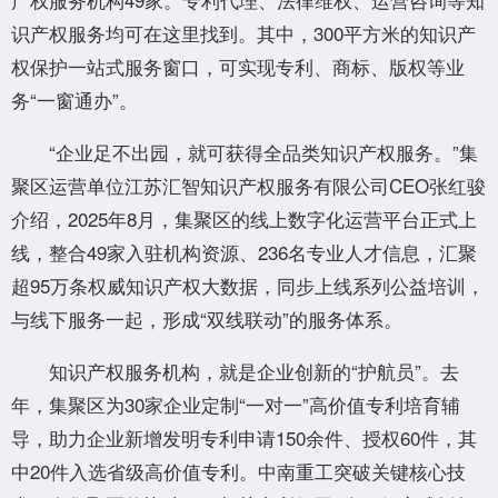
识产权服务均可在这里找到。其中，300平方米的知识产
权保护一站式服务窗口，可实现专利、商标、版权等业
务“一窗通办”。
“企业足不出园，就可获得全品类知识产权服务。”集
聚区运营单位江苏汇智知识产权服务有限公司CEO张红骏
介绍，2025年8月，集聚区的线上数字化运营平台正式上
线，整合49家入驻机构资源、236名专业人才信息，汇聚
超95万条权威知识产权大数据，同步上线系列公益培训，
与线下服务一起，形成“双线联动”的服务体系。
知识产权服务机构，就是企业创新的“护航员”。去
年，集聚区为30家企业定制“一对一”高价值专利培育辅
导，助力企业新增发明专利申请150余件、授权60件，其
中20件入选省级高价值专利。中南重工突破关键核心技