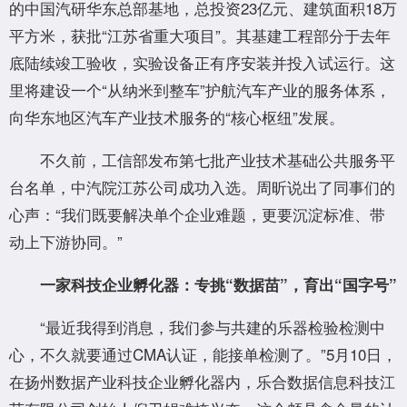
的中国汽研华东总部基地，总投资23亿元、建筑面积18万
平方米，获批“江苏省重大项目”。其基建工程部分于去年
底陆续竣工验收，实验设备正有序安装并投入试运行。这
里将建设一个“从纳米到整车”护航汽车产业的服务体系，
向华东地区汽车产业技术服务的“核心枢纽”发展。
不久前，工信部发布第七批产业技术基础公共服务平
台名单，中汽院江苏公司成功入选。周昕说出了同事们的
心声：“我们既要解决单个企业难题，更要沉淀标准、带
动上下游协同。”
一家科技企业孵化器：专挑“数据苗”，育出“国字号”
“最近我得到消息，我们参与共建的乐器检验检测中
心，不久就要通过CMA认证，能接单检测了。”5月10日，
在扬州数据产业科技企业孵化器内，乐合数据信息科技江