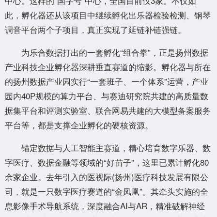
中心。这样的“国字号”中心，全国目前仅3家。不仅如
此，孵化器还从该项目中继续孵化出乐器检验检测、钢琴
调音平台两个子项目，真正实现了延链补链强链。
为乐合数据打出的一套孵化“组合拳”，正是扬州数据
产业科技企业孵化器深耕垂直赛道的缩影。孵化器与所在
的扬州数据产业园实行“一套班子、一个体系”运营，产业
园内40P规模的算力平台、与赛迪研究院共建的高质量数
据集平台和评测实验室、联合网易共建的大模型备案服务
平台等，都是支撑企业孵化的硬核资源。
锚定数据与人工智能主赛道，精心培育数字乐器、数
字医疗、数据金融等领域的“好苗子”，这里已累计孵化80
余家企业。去年引入的医视际(扬州)医疗科技发展有限公
司，就是一只数字医疗赛道的“金凤凰”。其牵头实施的全
息影像手术导航系统，深度融合AI与AR，精准破解神经