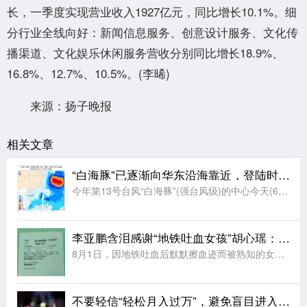
长，一季度实现营业收入1927亿元，同比增长10.1%。细
分行业全线向好：新闻信息服务、创意设计服务、文化传
播渠道、文化娱乐休闲服务营收分别同比增长18.9%、
16.8%、12.7%、10.5%。(李晞)
来源：扬子晚报
相关文章
“白海豚”已逐渐向华东沿海靠近，登陆时间地点再度更新；又一台风生成，西太平洋现三台风共舞
今年第13号台风“白海豚”(强台风级)的中心今天(6日)早晨5点钟位于浙江省温州市偏东方向约1360公里的西北太平洋上，就是北纬26.4度、东经134.3度，中心附近最大风力有14级(42米/秒)，中
李亚鹏含泪感谢“地铁吐血女孩”胡心瑶：这份捐赠太沉重，尊重其捐赠意愿，个人向胡心瑶和她的病友之家各捐赠99999元
8月1日，因地铁吐血后默默擦血迹而被熟知的女孩胡心瑶向中国红十字基金会捐出99999元，并备注捐赠嫣然天使基金，引发广泛关注。8月5日，李亚鹏发视频表示，“感恩一切的信任，这个世界是美好的，也请你不要
不要轻信“轻松月入过万”，避免盲目进入市场，苏州发布网约车市场运营动态与风险提示