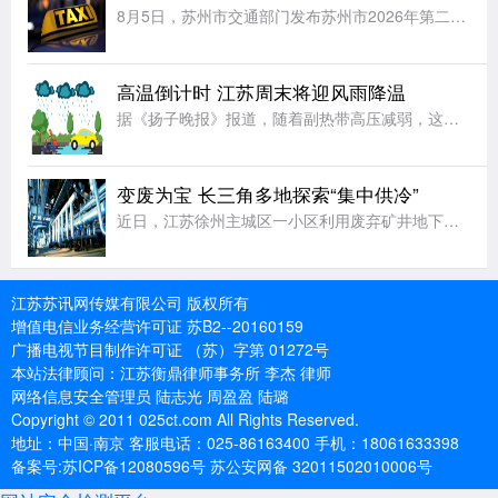
8月5日，苏州市交通部门发布苏州市2026年第二季度网约车市场运营动态与风险提示。截至2026年6月30日，苏州依法许可网约车平台48家，第二季度实际有运营记录的平台共47家。许可网约车车辆共计853
高温倒计时 江苏周末将迎风雨降温
据《扬子晚报》报道，随着副热带高压减弱，这两天江苏午后的高温范围和强度也明显减少、减弱。5日14时气温实况显示，除了苏南南部局部地区仍有35~36℃高温，全省大部分地区普遍在30~34℃，降雨较强区域
变废为宝 长三角多地探索“集中供冷”
近日，江苏徐州主城区一小区利用废弃矿井地下水实现集中供冷，受到大家广泛关注。据新华日报·交汇点新闻报道，其实集中供冷在国内并非全新概念。除徐州外，近年来，上海以及江苏苏州、常州多地已有实践，沪宁两地早
江苏苏讯网传媒有限公司 版权所有
增值电信业务经营许可证 苏B2--20160159
广播电视节目制作许可证 （苏）字第 01272号
本站法律顾问：江苏衡鼎律师事务所 李杰 律师
网络信息安全管理员 陆志光 周盈盈 陆璐
Copyright © 2011 025ct.com All Rights Reserved.
地址：中国·南京 客服电话：025-86163400 手机：18061633398
备案号:苏ICP备12080596号 苏公安网备 32011502010006号