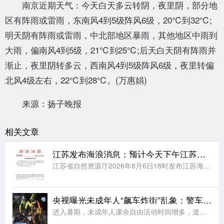
南京近期天气：今天白天多云转阴，夜里阴，部分地
区有阵雨或雷雨，东南风4到5级阵风6级，20℃到32℃;
明天阴有阵雨或雷雨，中北部地区暴雨，其他地区中雨到
大雨，偏南风4到5级，21℃到25℃;后天白天阴有阵雨并
渐止，夜里阴转多云，西南风4到5级阵风6级，夜里转偏
北风4级左右，22℃到28℃。(万惠娟)
来源：扬子晚报
相关文章
江苏发布海浪消息：预计今天下午江苏海域将有大到巨浪
江苏省自然资源厅2026年8月6日18时发布江苏海域海浪消息：受今年第13号台风“白海豚”(强台风级)的影响，预计明天下午起，江苏海域将出现一次2.5～4.5米的大到巨浪过程。请有关单位和人员做好防范
央视曝光未成年人“飙车炸街”乱象：警车旁烧胎、5人挤骑电动车、改装电摩炫技；多地交警开展查处
进入暑期，未成年人课余自由活动时间增多，道路交通安全风险随之大幅增大。有的未成年人在公共道路危险驾车、违法载人、拍摄炫技视频 ，扰乱正常通行秩序，为出行安全带来极大隐患。违法载人，拍摄炫技警惕未成年人