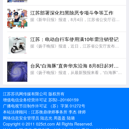
江苏部署深化扫黑除恶专项斗争等工作
据《新华日报》报道，8月4日，江苏省公安厅召开全省公安机关视频调度会，部署深化扫黑除恶专项斗争、打击治理电信网络诈骗犯罪和有关专项打击整治等工作。会议要求，全力打好扫黑除恶攻坚仗。严打整治软暴力催收、
江苏：电动自行车使用满10年需注销登记
据《扬子晚报》报道，近日，江苏省公安厅发布《江苏省电动自行车登记管理规定》，对电动自行车登记、转移登记、车牌补换领等管理事项作出新的规范要求，该规定将于9月1日起施行。规定要求，电动自行车上道路行驶，
台风“白海豚”直奔华东沿海 8月8日起对江苏有风雨影响
据《扬子晚报》报道，从最新预报来看，“白海豚”直奔我国华东沿海而来。尽管后期路径仍有较大变数，但影响我国已成定局。中央气象台已发布台风黄色预警，“白海豚”或将于9日下午至10日早晨在浙江到福建北部沿海
江苏苏讯网传媒有限公司 版权所有
增值电信业务经营许可证 苏B2--20160159
广播电视节目制作许可证 （苏）字第 01272号
本站法律顾问：江苏衡鼎律师事务所 李杰 律师
网络信息安全管理员 陆志光 周盈盈 陆璐
Copyright © 2011 025ct.com All Rights Reserved.