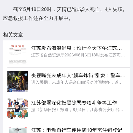
截至5月18日20时，灾情已造成3人死亡、4人失联。
应急救援工作还在全力开展中。
相关文章
江苏发布海浪消息：预计今天下午江苏海域将有大到巨浪
江苏省自然资源厅2026年8月6日18时发布江苏海域海浪消息：受今年第13号台风“白海豚”(强台风级)的影响，预计明天下午起，江苏海域将出现一次2.5～4.5米的大到巨浪过程。请有关单位和人员做好防范
央视曝光未成年人“飙车炸街”乱象：警车旁烧胎、5人挤骑电动车、改装电摩炫技；多地交警开展查处
进入暑期，未成年人课余自由活动时间增多，道路交通安全风险随之大幅增大。有的未成年人在公共道路危险驾车、违法载人、拍摄炫技视频 ，扰乱正常通行秩序，为出行安全带来极大隐患。违法载人，拍摄炫技警惕未成年人
江苏部署深化扫黑除恶专项斗争等工作
据《新华日报》报道，8月4日，江苏省公安厅召开全省公安机关视频调度会，部署深化扫黑除恶专项斗争、打击治理电信网络诈骗犯罪和有关专项打击整治等工作。会议要求，全力打好扫黑除恶攻坚仗。严打整治软暴力催收、
江苏：电动自行车使用满10年需注销登记