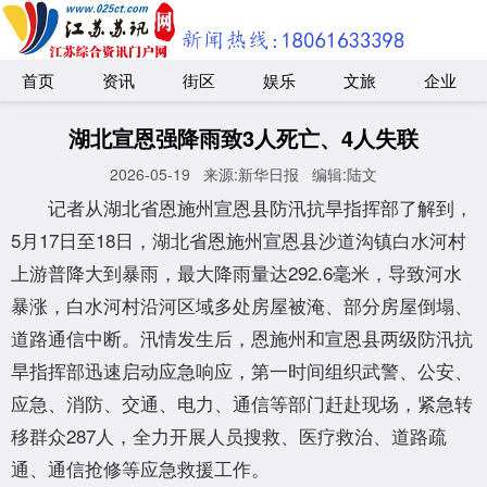
首页
资讯
街区
娱乐
文旅
企业
湖北宣恩强降雨致3人死亡、4人失联
2026-05-19
来源:新华日报
编辑:陆文
记者从湖北省恩施州宣恩县防汛抗旱指挥部了解到，
5月17日至18日，湖北省恩施州宣恩县沙道沟镇白水河村
上游普降大到暴雨，最大降雨量达292.6毫米，导致河水
暴涨，白水河村沿河区域多处房屋被淹、部分房屋倒塌、
道路通信中断。汛情发生后，恩施州和宣恩县两级防汛抗
旱指挥部迅速启动应急响应，第一时间组织武警、公安、
应急、消防、交通、电力、通信等部门赶赴现场，紧急转
移群众287人，全力开展人员搜救、医疗救治、道路疏
通、通信抢修等应急救援工作。