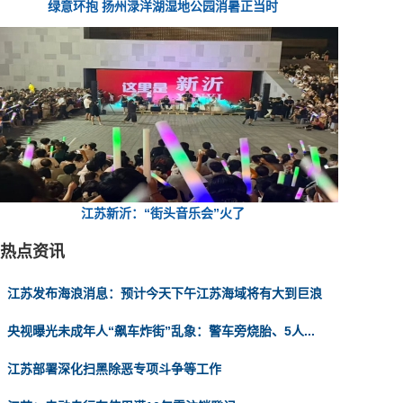
绿意环抱 扬州渌洋湖湿地公园消暑正当时
江苏新沂：“街头音乐会”火了
热点资讯
江苏发布海浪消息：预计今天下午江苏海域将有大到巨浪
央视曝光未成年人“飙车炸街”乱象：警车旁烧胎、5人...
江苏部署深化扫黑除恶专项斗争等工作