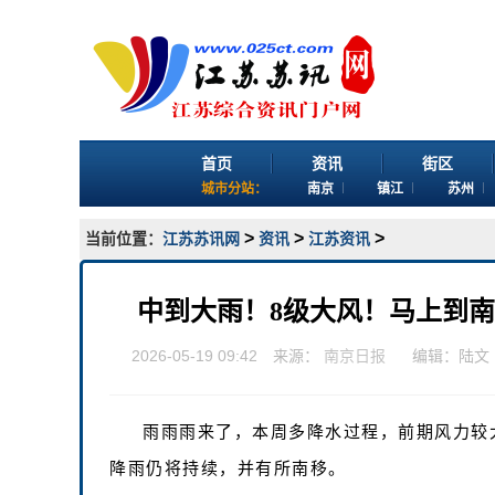
首页
资讯
街区
城市分站：
南京
镇江
苏州
>
>
>
当前位置：
江苏苏讯网
资讯
江苏资讯
中到大雨！8级大风！马上到
2026-05-19 09:42 来源：
南京日报
编辑：陆文
雨雨雨来了，本周多降水过程，前期风力较
降雨仍将持续，并有所南移。