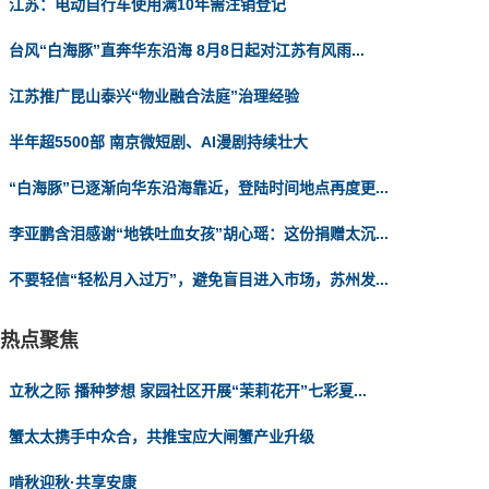
江苏：电动自行车使用满10年需注销登记
台风“白海豚”直奔华东沿海 8月8日起对江苏有风雨...
江苏推广昆山泰兴“物业融合法庭”治理经验
半年超5500部 南京微短剧、AI漫剧持续壮大
“白海豚”已逐渐向华东沿海靠近，登陆时间地点再度更...
李亚鹏含泪感谢“地铁吐血女孩”胡心瑶：这份捐赠太沉...
不要轻信“轻松月入过万”，避免盲目进入市场，苏州发...
热点聚焦
立秋之际 播种梦想 家园社区开展“茉莉花开”七彩夏...
蟹太太携手中众合，共推宝应大闸蟹产业升级
啃秋迎秋·共享安康