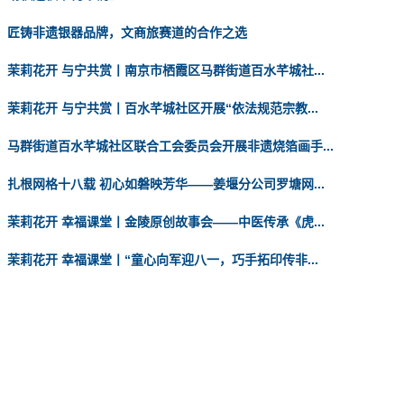
匠铸非遗银器品牌，文商旅赛道的合作之选
茉莉花开 与宁共赏丨南京市栖霞区马群街道百水芊城社...
茉莉花开 与宁共赏丨百水芊城社区开展“依法规范宗教...
马群街道百水芊城社区联合工会委员会开展非遗烧箔画手...
扎根网格十八载 初心如磐映芳华——姜堰分公司罗塘网...
茉莉花开 幸福课堂丨金陵原创故事会——中医传承《虎...
茉莉花开 幸福课堂丨“童心向军迎八一，巧手拓印传非...