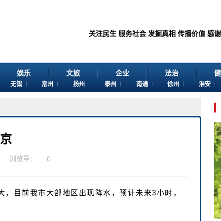
关注民生 服务社会 发掘真相 传播价值 感谢您浏览江苏苏
娱乐
文旅
企业
法治
健
无锡
常州
扬州
泰州
南通
徐州
淮安
南京
浏览量：
0
大，目前我市大部地区出现降水，预计未来3小时，