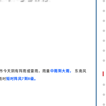
全市今天阴有阵雨或雷雨，雨量
中雨到大雨，
东南风
雨时
短时阵风7到8级。