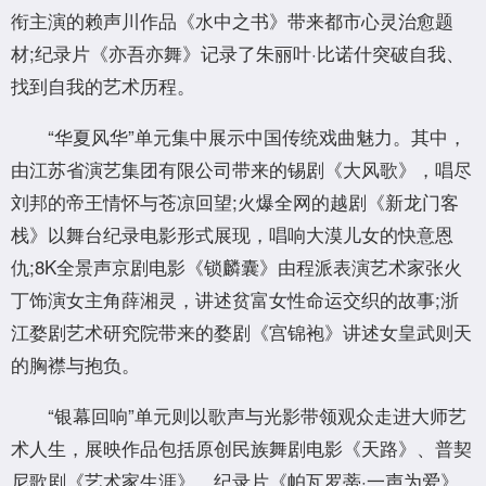
衔主演的赖声川作品《水中之书》带来都市心灵治愈题
材;纪录片《亦吾亦舞》记录了朱丽叶·比诺什突破自我、
找到自我的艺术历程。
“华夏风华”单元集中展示中国传统戏曲魅力。其中，
由江苏省演艺集团有限公司带来的锡剧《大风歌》，唱尽
刘邦的帝王情怀与苍凉回望;火爆全网的越剧《新龙门客
栈》以舞台纪录电影形式展现，唱响大漠儿女的快意恩
仇;8K全景声京剧电影《锁麟囊》由程派表演艺术家张火
丁饰演女主角薛湘灵，讲述贫富女性命运交织的故事;浙
江婺剧艺术研究院带来的婺剧《宫锦袍》讲述女皇武则天
的胸襟与抱负。
“银幕回响”单元则以歌声与光影带领观众走进大师艺
术人生，展映作品包括原创民族舞剧电影《天路》、普契
尼歌剧《艺术家生涯》、纪录片《帕瓦罗蒂·一声为爱》