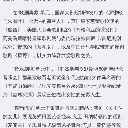
在“歌剧典藏”单元，国家大剧院制作发行的《罗密欧
与朱丽叶》《漂泊的荷兰人》，英国皇家芭蕾歌剧院的
《魔笛》，美国大都会歌剧院的《塞维利亚的理发师》，
阿曼马斯喀特皇家歌剧院与委内瑞拉特雷萨·卡雷尼奥剧
院分别带来的《茶花女》，以及中国音乐学院带来的原创
歌剧《原野》，以实力阵容共赏歌剧之美。
“音乐剧境”单元中，《罗杰斯与汉默斯坦80周年纪念
音乐会》群星致敬百老汇黄金年代;改编自大仲马名著的
《基督山伯爵》呈现完美舞台效果;德国七十步影业纪录
片《首席沉浮》展现三位杰出女性的光影人生。
“舞韵流光”单元汇集舞蹈与戏剧精品：舞剧《关不住
的女儿》展现英式田园芭蕾经典;大卫·田纳特领衔的话剧
《麦克白》呈现哥特式极简风格舞台;何炅、黄忆慈等领