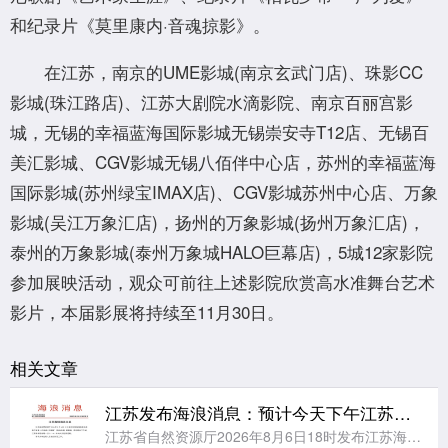
和纪录片《莫里康内·音魂掠影》。
在江苏，南京的UME影城(南京玄武门店)、珠影CC
影城(珠江路店)、江苏大剧院水滴影院、南京百丽宫影
城，无锡的幸福蓝海国际影城无锡崇安寺T12店、无锡百
美汇影城、CGV影城无锡八佰伴中心店，苏州的幸福蓝海
国际影城(苏州绿宝IMAX店)、CGV影城苏州中心店、万象
影城(吴江万象汇店)，扬州的万象影城(扬州万象汇店)，
泰州的万象影城(泰州万象城HALO巨幕店)，5城12家影院
参加展映活动，观众可前往上述影院欣赏高水准舞台艺术
影片，本届影展将持续至11月30日。
相关文章
江苏发布海浪消息：预计今天下午江苏海域将有大到巨浪
江苏省自然资源厅2026年8月6日18时发布江苏海域海浪消息：受今年第13号台风“白海豚”(强台风级)的影响，预计明天下午起，江苏海域将出现一次2.5～4.5米的大到巨浪过程。请有关单位和人员做好防范