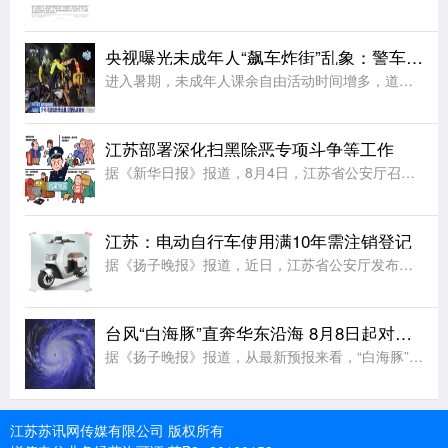
央视曝光未成年人“飙车炸街”乱象：警车旁烧胎、5人挤骑电动车、改装电摩炫技；多地交警开展查处
进入暑期，未成年人课余自由活动时间增多，道路交通安全风险随之大幅增大。有的未成年人在公共道路危险驾车、违法载人、拍摄炫技视频 ，扰乱正常通行秩序，为出行安全带来极大隐患。违法载人，拍摄炫技警惕未成年人
江苏部署深化扫黑除恶专项斗争等工作
据《新华日报》报道，8月4日，江苏省公安厅召开全省公安机关视频调度会，部署深化扫黑除恶专项斗争、打击治理电信网络诈骗犯罪和有关专项打击整治等工作。会议要求，全力打好扫黑除恶攻坚仗。严打整治软暴力催收、
江苏：电动自行车使用满10年需注销登记
据《扬子晚报》报道，近日，江苏省公安厅发布《江苏省电动自行车登记管理规定》，对电动自行车登记、转移登记、车牌补换领等管理事项作出新的规范要求，该规定将于9月1日起施行。规定要求，电动自行车上道路行驶，
台风“白海豚”直奔华东沿海 8月8日起对江苏有风雨影响
据《扬子晚报》报道，从最新预报来看，“白海豚”直奔我国华东沿海而来。尽管后期路径仍有较大变数，但影响我国已成定局。中央气象台已发布台风黄色预警，“白海豚”或将于9日下午至10日早晨在浙江到福建北部沿海
江苏苏讯网传媒有限公司 版权所有