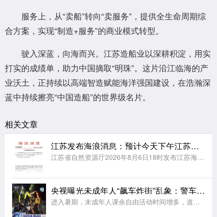
服务上，从“卖船”转向“卖服务”，提供全生命周期综
合方案，实现“制造+服务”的商业模式转型。
驶入深蓝，向海而兴。江苏造船业以深耕积淀，用实
打实的成绩单，助力中国摘取“明珠”。这片沿江临海的产
业沃土，正持续以高端智造赋能海洋强国建设，在浩瀚深
蓝中持续擦亮“中国造船”的世界级名片。
相关文章
江苏发布海浪消息：预计今天下午江苏海域将有大到巨浪
江苏省自然资源厅2026年8月6日18时发布江苏海域海浪消息：受今年第13号台风“白海豚”(强台风级)的影响，预计明天下午起，江苏海域将出现一次2.5～4.5米的大到巨浪过程。请有关单位和人员做好防范
央视曝光未成年人“飙车炸街”乱象：警车旁烧胎、5人挤骑电动车、改装电摩炫技；多地交警开展查处
进入暑期，未成年人课余自由活动时间增多，道路交通安全风险随之大幅增大。有的未成年人在公共道路危险驾车、违法载人、拍摄炫技视频 ，扰乱正常通行秩序，为出行安全带来极大隐患。违法载人，拍摄炫技警惕未成年人