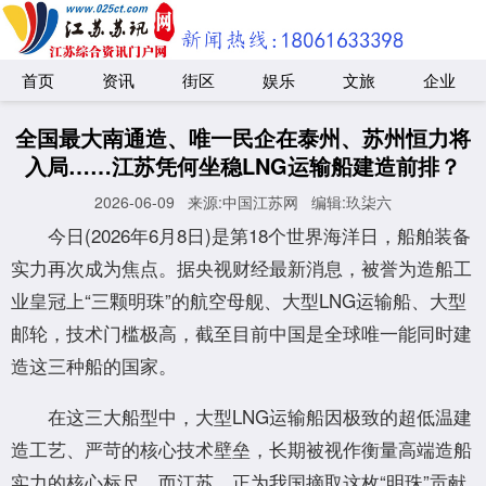
首页
资讯
街区
娱乐
文旅
企业
全国最大南通造、唯一民企在泰州、苏州恒力将
入局……江苏凭何坐稳LNG运输船建造前排？
2026-06-09
来源:中国江苏网
编辑:玖柒六
今日(2026年6月8日)是第18个世界海洋日，船舶装备
实力再次成为焦点。据央视财经最新消息，被誉为造船工
业皇冠上“三颗明珠”的航空母舰、大型LNG运输船、大型
邮轮，技术门槛极高，截至目前中国是全球唯一能同时建
造这三种船的国家。
在这三大船型中，大型LNG运输船因极致的超低温建
造工艺、严苛的核心技术壁垒，长期被视作衡量高端造船
实力的核心标尺。而江苏，正为我国摘取这枚“明珠”贡献