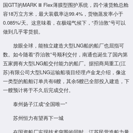
国GTT的MARK Ⅲ Flex薄膜型围护系统，四个液货舱总舱
容18万立方米，最大装载率达99.4%，货物蒸发率小于
0.085%/天。这意味着，在极端气候下，“乔治敦”号可以
做到几乎零货损。
放眼全球，能独立建造大型LNG船的船厂也屈指可
数。如今随着“乔治敦”号顺利交付，南通也诞生了国内第
五家拥有大型LNG船交付能力的船厂。据招商局重工(江
苏)有限公司大型LNG运输船项目经理卢金龙介绍，像这
一类型的船舶订单共有6艘，其余5艘已全部投入建造，下
一艘预计将于不久后完成交付。
泰州扬子江成“全国唯一”
苏州恒力有望再下一城
在国资船厂实现技术突围的同时，江苏民营造船力量