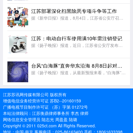
江苏部署深化扫黑除恶专项斗争等工作
据《新华日报》报道，8月4日，江苏省公安厅召开全省公安机关视频调度会，部署深化扫黑除恶专项斗争、打击治理电信网络诈骗犯罪和有关专项打击整治等工作。会议要求，全力打好扫黑除恶攻坚仗。严打整治软暴力催收、
江苏：电动自行车使用满10年需注销登记
据《扬子晚报》报道，近日，江苏省公安厅发布《江苏省电动自行车登记管理规定》，对电动自行车登记、转移登记、车牌补换领等管理事项作出新的规范要求，该规定将于9月1日起施行。规定要求，电动自行车上道路行驶，
台风“白海豚”直奔华东沿海 8月8日起对江苏有风雨影响
据《扬子晚报》报道，从最新预报来看，“白海豚”直奔我国华东沿海而来。尽管后期路径仍有较大变数，但影响我国已成定局。中央气象台已发布台风黄色预警，“白海豚”或将于9日下午至10日早晨在浙江到福建北部沿海
江苏苏讯网传媒有限公司 版权所有
增值电信业务经营许可证 苏B2--20160159
广播电视节目制作许可证 （苏）字第 01272号
本站法律顾问：江苏衡鼎律师事务所 李杰 律师
网络信息安全管理员 陆志光 周盈盈 陆璐
Copyright © 2011 025ct.com All Rights Reserved.
地址：中国·南京 客服电话：025-86163400 手机：18061633398