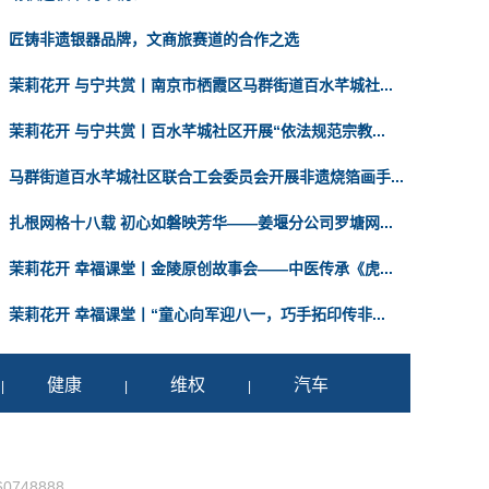
匠铸非遗银器品牌，文商旅赛道的合作之选
茉莉花开 与宁共赏丨南京市栖霞区马群街道百水芊城社...
茉莉花开 与宁共赏丨百水芊城社区开展“依法规范宗教...
马群街道百水芊城社区联合工会委员会开展非遗烧箔画手...
扎根网格十八载 初心如磐映芳华——姜堰分公司罗塘网...
茉莉花开 幸福课堂丨金陵原创故事会——中医传承《虎...
茉莉花开 幸福课堂丨“童心向军迎八一，巧手拓印传非...
健康
维权
汽车
|
|
|
0748888