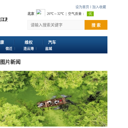
设为首页
加入收藏
。 欢迎投稿：邮箱724922822@qq.com 客服电话：025-86163400
搜 索
康
维权
汽车
宿迁
连云港
盐城
图片新闻