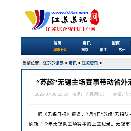
首页
资讯
街区
城市分站：
南京
镇江
苏州
>
>
>
当前位置：
江苏苏讯网
资讯
江苏资讯
“苏超”无锡主场赛事带动省外消
2026-07-08 15:39 来源：
人民网江苏
编辑：陆
据《无锡日报》报道，7月4日“苏超”无锡队
刷新了今年无锡队主场赛事的上座纪录。无锡市