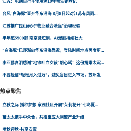
江苏：电动自行车使用满10年需注销登记
台风“白海豚”直奔华东沿海 8月8日起对江苏有风雨...
江苏推广昆山泰兴“物业融合法庭”治理经验
半年超5500部 南京微短剧、AI漫剧持续壮大
“白海豚”已逐渐向华东沿海靠近，登陆时间地点再度更...
李亚鹏含泪感谢“地铁吐血女孩”胡心瑶：这份捐赠太沉...
不要轻信“轻松月入过万”，避免盲目进入市场，苏州发...
热点聚焦
立秋之际 播种梦想 家园社区开展“茉莉花开”七彩夏...
蟹太太携手中众合，共推宝应大闸蟹产业升级
啃秋迎秋·共享安康