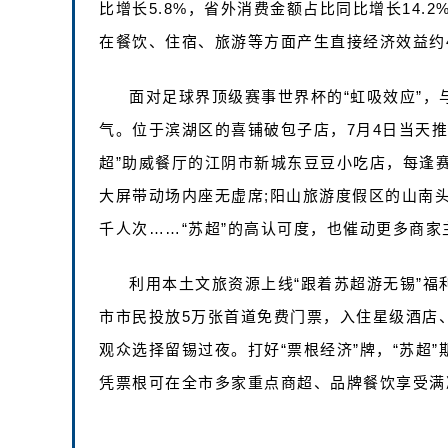
比增长5.8%，省外消费金额占比同比增长14
在餐饮、住宿、旅游等方面产生直接经济效益约4
面对足球界顶级赛事世界杯的“虹吸效应”，
气。位于滨湖区的喜铺破包子店，7月4日当天推
超”助威餐厅的江阴市新城东豆豆小吃店，每逢赛事
大屏带动场内座无虚席;阳山旅游度假区的山南头
千人次……“苏超”的高认可度，也催动更多商家
利用本土文旅资源上线“跟着苏超游无锡”
市市民投放5万张首道免费门票，入住星级酒店
观众选择留锡过夜。打好“票根经济”牌，“苏超”
凭票根可在全市多家重点商超、品牌餐饮享受满