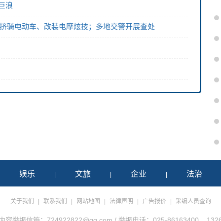
巨浪
人挤骑电动车、改装电摩炫技；多地交警开展查处
娱乐
文旅
企业
法治
|
|
|
|
关于我们
|
联系我们
|
网站地图
|
法律声明
|
广告报价
|
采编人员查询
举报信箱：724922822@qq.com / 举报电话：025-86163400 1326