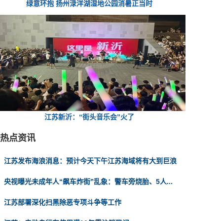
绿意环抱 扬州渌洋湖湿地公园消暑正当时
江苏新沂：“街头音乐会”火了
热点资讯
江苏发布海浪消息：预计今天下午江苏海域将有大到巨浪
央视曝光未成年人“飙车炸街”乱象：警车旁烧胎、5人...
江苏部署深化扫黑除恶专项斗争等工作