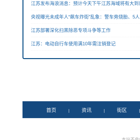
江苏发布海浪消息：预计今天下午江苏海域将有大到
央视曝光未成年人“飙车炸街”乱象：警车旁烧胎、5
江苏部署深化扫黑除恶专项斗争等工作
江苏：电动自行车使用满10年需注销登记
首页
资讯
街区
|
|
本站不良内容