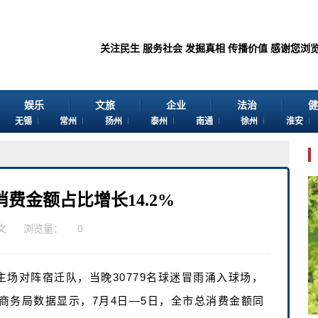
关注民生 服务社会 发掘真相 传播价值 感谢您浏览江苏苏讯网
娱乐
文旅
企业
法治
健
无锡
常州
扬州
泰州
南通
徐州
淮安
费金额占比增长14.2%
文
浏览量：
0
主场对阵宿迁队，当晚30779名球迷冒雨涌入球场，
商务局数据显示，7月4日—5日，全市总消费金额同