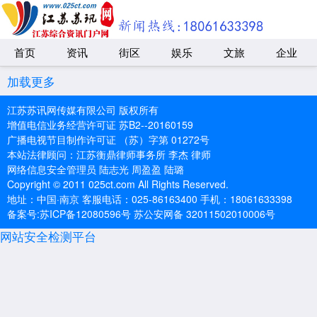
首页
资讯
街区
娱乐
文旅
企业
加载更多
江苏苏讯网传媒有限公司 版权所有
增值电信业务经营许可证 苏B2--20160159
广播电视节目制作许可证 （苏）字第 01272号
本站法律顾问：江苏衡鼎律师事务所 李杰 律师
网络信息安全管理员 陆志光 周盈盈 陆璐
Copyright © 2011 025ct.com All Rights Reserved.
地址：中国·南京 客服电话：025-86163400 手机：18061633398
备案号:苏ICP备12080596号 苏公安网备 32011502010006号
网站安全检测平台