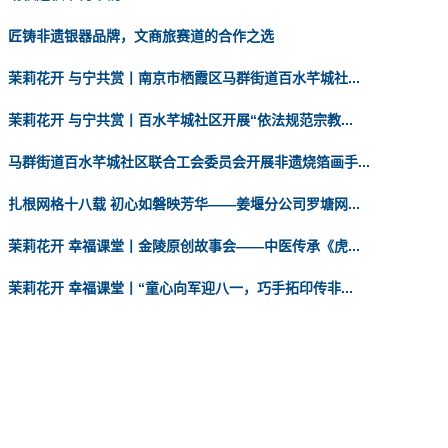
匠铸非遗银器品牌，文商旅赛道的合作之选
茉莉花开 与宁共赏丨南京市栖霞区马群街道百水芊城社...
茉莉花开 与宁共赏丨百水芊城社区开展“依法规范宗教...
马群街道百水芊城社区联合工会委员会开展非遗烧箔画手...
扎根网格十八载 初心如磐映芳华——姜堰分公司罗塘网...
茉莉花开 幸福课堂丨金陵原创故事会——中医传承《虎...
茉莉花开 幸福课堂丨“童心向军迎八一，巧手拓印传非...