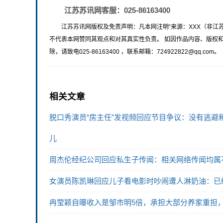
江苏苏讯网客服：025-86163400
江苏苏讯网版权及免责声明：凡本网注明“来源：XXX（非江
不代表本网赞同其观点和对其真实性负责。 如因作品内容、版权
除，请致电025-86163400 ，联系邮箱：724922822@qq.com。
相关文章
脱口秀演员“房主任”发视频回应节目争议：没有逃
儿
周杰伦经纪公司回应私生子传闻：相关网络传闻均属
女演员陈凯琳回应儿子看电影时吵闹遭人淋奶油：已
冉莹颖自曝收入是邹市明5倍，承担大部分养家重担