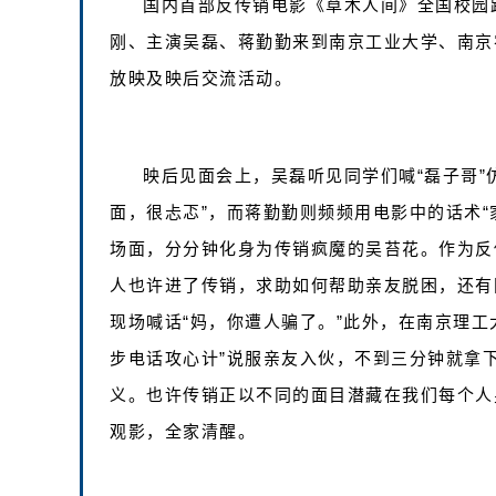
国内首部反传销电影《草木人间》全国校园路
刚、主演吴磊、蒋勤勤来到南京工业大学、南京
放映及映后交流活动。
映后见面会上，吴磊听见同学们喊“磊子哥”
面，很忐忑”，而蒋勤勤则频频用电影中的话术“
场面，分分钟化身为传销疯魔的吴苔花。作为反
人也许进了传销，求助如何帮助亲友脱困，还有
现场喊话“妈，你遭人骗了。”此外，在南京理工
步电话攻心计”说服亲友入伙，不到三分钟就拿
义。也许传销正以不同的面目潜藏在我们每个人
观影，全家清醒。