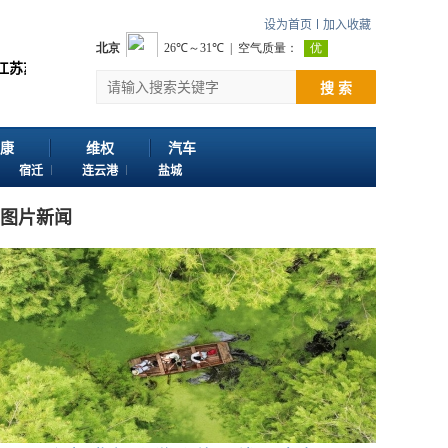
设为首页
加入收藏
 欢迎投稿：邮箱724922822@qq.com 客服电话：025-86163400 
搜 索
康
维权
汽车
宿迁
连云港
盐城
图片新闻