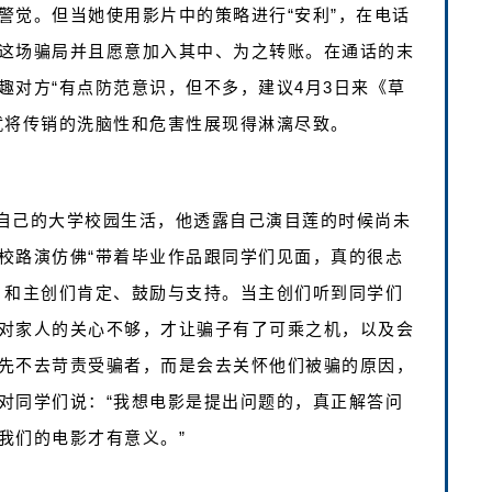
警觉。但当她使用影片中的策略进行“安利”，在电话
这场骗局并且愿意加入其中、为之转账。在通话的末
趣对方“有点防范意识，但不多，建议4月3日来《草
就将传销的洗脑性和危害性展现得淋漓尽致。
自己的大学校园生活，他透露自己演目莲的时候尚未
校路演仿佛“带着毕业作品跟同学们见面，真的很忐
》和主创们肯定、鼓励与支持。当主创们听到同学们
对家人的关心不够，才让骗子有了可乘之机，以及会
先不去苛责受骗者，而是会去关怀他们被骗的原因，
对同学们说：“我想电影是提出问题的，真正解答问
我们的电影才有意义。”