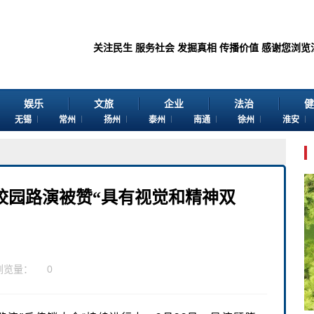
关注民生 服务社会 发掘真相 传播价值 感谢您浏览江苏苏讯网。
娱乐
文旅
企业
法治
健
无锡
常州
扬州
泰州
南通
徐州
淮安
校园路演被赞“具有视觉和精神双
浏览量：
0