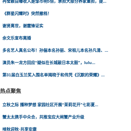
冉莹颖自曝收入是邹市明5倍，承担大部分养家重担，提...
《群星闪耀时》突然撤档！
谢贤离世，谢霆锋证实
余文乐宣布离婚
多名艺人真名公布！孙俪本名孙丽、宋祖儿本名孙凡清、...
演员朱一龙方回应“疑似在长城敲日本太鼓”，lulu...
第31届白玉兰奖入围名单揭晓于和伟凭《沉默的荣耀》...
热点聚焦
立秋之际 播种梦想 家园社区开展“茉莉花开”七彩夏...
蟹太太携手中众合，共推宝应大闸蟹产业升级
啃秋迎秋·共享安康