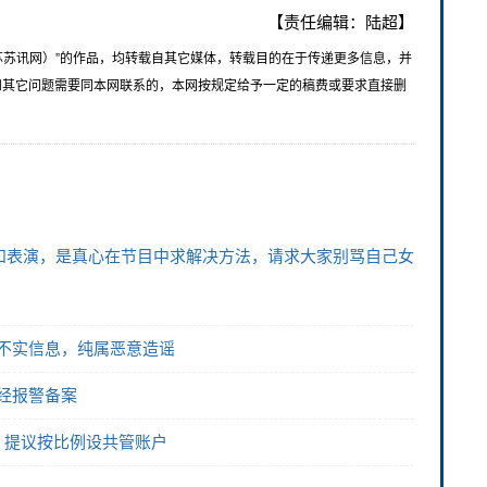
【责任编辑：陆超】
苏苏讯网）”的作品，均转载自其它媒体，转载目的在于传递更多信息，并
和其它问题需要同本网联系的，本网按规定给予一定的稿费或要求直接删
避和表演，是真心在节目中求解决方法，请求大家别骂自己女
不实信息，纯属恶意造谣
经报警备案
，提议按比例设共管账户