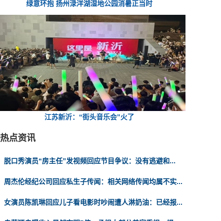
绿意环抱 扬州渌洋湖湿地公园消暑正当时
江苏新沂：“街头音乐会”火了
热点资讯
脱口秀演员“房主任”发视频回应节目争议：没有逃避和...
周杰伦经纪公司回应私生子传闻：相关网络传闻均属不实...
女演员陈凯琳回应儿子看电影时吵闹遭人淋奶油：已经报...