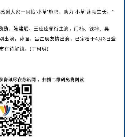
谢大家一同给‘小草’施肥，助力‘小草’蓬勃生长。”
勤勤、陈建斌、王佳佳领衔主演，闫楠、钱坤、吴
别出演，孙强、吕星辰友情出演，已定档于4月3日登
市有待解锁。(丁珂玥)