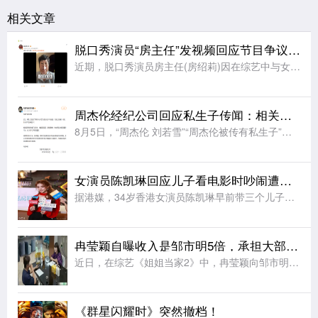
相关文章
脱口秀演员“房主任”发视频回应节目争议：没有逃避和表演，是真心在节目中求解决方法，请求大家别骂自己女儿
近期，脱口秀演员房主任(房绍莉)因在综艺中与女儿相处时的言行引发争议。8月6日，@临沂房主任 发文回应节目表现，她表示：网友的讨论我都看到了，感谢大家对我们母女的关注，后面节目还会播出更多真实的场面，
周杰伦经纪公司回应私生子传闻：相关网络传闻均属不实信息，纯属恶意造谣
8月5日，“周杰伦 刘若雪”“周杰伦被传有私生子”等相关话题引发广泛关注。8月6日，周杰伦经纪公司杰威尔音乐发布声明：近日，网络上出现关于影射本公司艺人周杰伦的不实报道，引发公众误解。对此，本公司严正
女演员陈凯琳回应儿子看电影时吵闹遭人淋奶油：已经报警备案
据港媒，34岁香港女演员陈凯琳早前带三个儿子看电影时遭网友发文投诉称，三个小孩一直说话打闹，影响其他观众。还有网友爆料说其二儿子不小心踢到前排观众座椅，散场时该观众向陈凯琳儿子头上疑似淋奶油。陈凯琳出
冉莹颖自曝收入是邹市明5倍，承担大部分养家重担，提议按比例设共管账户
近日，在综艺《姐姐当家2》中，冉莹颖向邹市明提议设立“家庭共管账户”，按收入比例承担家庭开销，引发网友热议。在节目中，冉莹颖提出和邹市明按收入比例注入资金用于共同开销，剩余部分各自支配，过上“AA制家
《群星闪耀时》突然撤档！