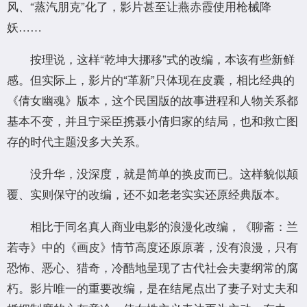
风、“蒸汽朋克”化了，影片甚至让燕赤霞使用枪械降
妖……
按理说，这样“乾坤大挪移”式的改编，本该有些新鲜
感。但实际上，影片的“革新”只体现在皮囊，相比经典的
《倩女幽魂》版本，这个民国版的故事进程和人物关系都
基本不变，并且宁采臣携聂小倩归家的结局，也和救亡图
存的时代主题没多大关系。
没升华，没深度，就是简单的换皮而已。这样貌似颠
覆、实则保守的改编，还不如老老实实还原经典版本。
相比于同名真人商业电影的浪漫化改编，《聊斋：兰
若寺》中的《画皮》情节高度还原原著，没有浪漫，只有
恐怖、恶心、猎奇，冷酷地呈现了古代社会夫妻纲常的腐
朽。影片唯一的重要改编，是在结尾点出了妻子对丈夫和