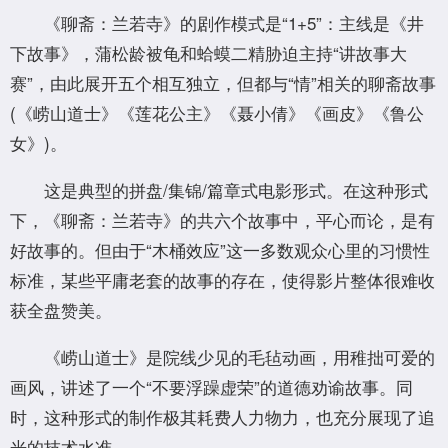
《聊斋：兰若寺》的剧作模式是“1+5”：主线是《井
下故事》，蒲松龄被龟和蛤蟆二精胁迫主持“讲故事大
赛”，由此展开五个相互独立，但都与“情”相关的聊斋故事
(《崂山道士》《莲花公主》《聂小倩》《画皮》《鲁公
女》)。
这是典型的拼盘/集锦/篇章式电影形式。在这种形式
下，《聊斋：兰若寺》的共六个故事中，平心而论，是有
好故事的。但由于“木桶效应”这一多数观众心里的习惯性
标准，某些平庸老套的故事的存在，使得影片整体很难收
获全盘赞美。
《崂山道士》是院线少见的毛毡动画，用稚拙可爱的
画风，讲述了一个“不要浮躁虚荣”的道德劝谕故事。同
时，这种形式的制作极其耗费人力物力，也充分展现了追
光的技术水准。