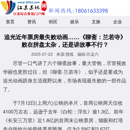
首页
资讯
街区
娱乐
文旅
企业
追光近年票房最失败动画……《聊斋：兰若寺》
败在拼盘太杂，还是讲故事不行？
2025-07-22
来源:搜狐
编辑:玖柒六
尽管一口气讲了六个聊斋故事，量大管饱，尽管视效
华丽也更胜过往，但《聊斋·兰若寺》，似乎还是要成为
追光动画跻身主流视野以来，市场表现最失败的一部作品
了。
于7月12日(上周六)公映的本片，首周公映两天仅收
4100万左右，远逊于去年《白蛇：浮生》逾1.3亿、前年
《长安三万里》近1.8亿的首周末公映票房，猫眼和灯塔
专业版给出的最终票房预测，仅为2.59亿和2.67亿。