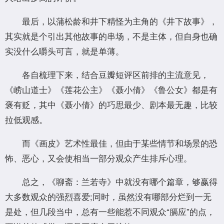
最后，以蒲松龄和井下精怪为主角的《井下故事》，
其实就是个引出其他故事的串场，不是主体，但自身也确
实没什么嚼头可言，就是单薄。
各自梳理下来，结合豆瓣短评区前排的主流意见，
《崂山道士》《莲花公主》《聂小倩》《鲁公女》都是有
褒有贬，其中《聂小倩》的巧思最少、剧本最无趣，比较
拉低观感。
而《画皮》艺术性最佳，但由于某些情节和场景的恐
怖、恶心，又会使相当一部分观众产生排斥心理。
总之，《聊斋：兰若寺》中就没有哪个篇章，够赢得
大多数观众的强烈喜爱;同时，虽然没有哪部分烂到一无
是处，但几段当中，总有一些能惹不同观众“膈应”的点，