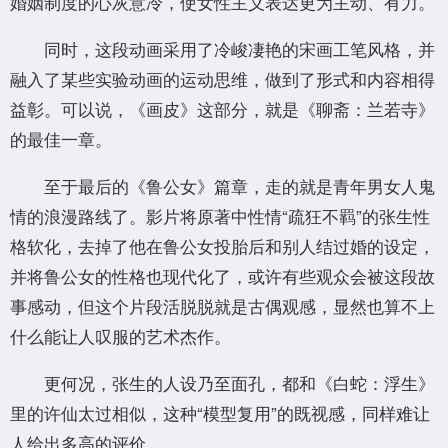
婚姻制度的心灰意冷，使女性主义表达更为主动、有力。
同时，这段动画采用了冷峻凄艳的宋画工笔风格，并
融入了某些实验动画的运动思维，做到了形式和内容相得
益彰。可以说，《画皮》这部分，就是《聊斋：兰若寺》
的最佳一章。
至于最后的《鲁公女》篇章，走的就是青年男女人鬼
情的浪漫路线了。影片将原著中性情“疏狂不羁”的张生性
格软化，去掉了他在鲁公女投胎后和别人结过婚的设定，
并将鲁公女的性格也现代化了，或许有些观众会被这段故
事感动，但这个片段活脱脱就是古偶观感，显然也算不上
什么能让人叹服的艺术杰作。
更何况，张生的人设乃至面孔，都和《白蛇：浮生》
里的许仙太过相似，这种“模型复用”的既视感，同样难让
人给出多高的评价。