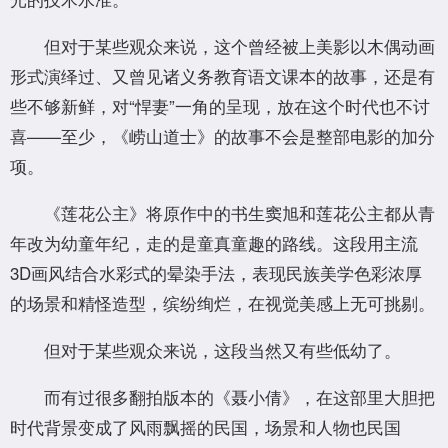
但对于某些观众来说，这个曾经被上美影以木偶动画
形式演绎过、又曾见诸义务教育语文课本的故事，还是有
些不够新鲜，对“悍妻”一角的呈现，放在这个时代也不讨
喜——至少，《崂山道士》的故事不会是整部电影的加分
项。
《莲花公主》将原作中的书生窦旭和莲花公主都从青
年改为幼童年纪，走的是童真童趣的路线。这段用主流
3D画风结合水彩式的晕染手法，表现民族美学色彩浓厚
的场景和精怪造型，缤纷绚烂，在视觉美感上无可挑剔。
但对于某些观众来说，这段当然又有些低幼了。
而有过很多翻拍版本的《聂小倩》，在这部里大胆把
时代背景变成了风雨飘摇的民国，场景和人物也民国