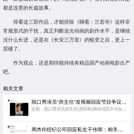
都是连贯的长篇故事。
得看这三部作品，才能排除《聊斋：兰若寺》这样非
常规形式的干扰，真正判断追光动画的剧作水平，是继续
没什么长进，还是在《长安三万里》的蜕变之后，更上一
层楼了。
作为观众，还是期待能持续有精品国产动画电影出产
吧。
相关文章
脱口秀演员“房主任”发视频回应节目争议：没有逃避和表演，是真心在节目中求解决方法，请求大家别骂自己女儿
近期，脱口秀演员房主任(房绍莉)因在综艺中与女儿相处时的言行引发争议。8月6日，@临沂房主任 发文回应节目表现，她表示：网友的讨论我都看到了，感谢大家对我们母女的关注，后面节目还会播出更多真实的场面，
周杰伦经纪公司回应私生子传闻：相关网络传闻均属不实信息，纯属恶意造谣