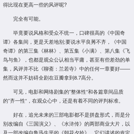
得比现在更高一些的风评呢?
完全有可能。
毕竟要说风格和受众不统一，口碑很高的《中国奇
谭》各集间，更是天差地别;要说水平良莠不齐，《中国
奇谭》的第三集《林林》、第五集《小满》、第八集《飞
鸟与鱼》，也都是观众公认相当平庸，甚至有些差劲的单
集，风评并不比《聊斋：兰若寺》中的任何一章要好——
然而这并不妨碍全剧在豆瓣拿到8.7高分。
可见，电影和网络剧集的”整体性“和各篇章间品质
的”齐一性“，在观众心中，还是有着不同的评判标准。
好在，追光未来的三部电影都不是拼盘形式，而是分
别改编自《三国演义》、《水浒传》的两部商业大片，以
及一部改编自鲁迅生平的《朝花夕拾》。它们讲述的肯定