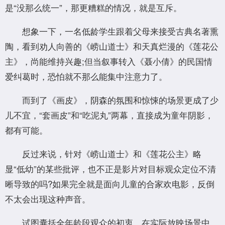
是“没那么统一”，那更糟糕的情况，就是互斥。
想象一下，一名低龄学生跟着父母来接受古典名著熏
陶，看到劝人向善的《崂山道士》和天真烂漫的《莲花公
主》，尚能维持兴趣;但当叙事转入《聂小倩》的民国情
爱纠葛时，恐怕就不那么能集中注意力了。
而到了《画皮》，阴森的氛围和惊悚的场景更成了少
儿不宜，“套画皮”和“吃泥丸”两幕，直接成为童年阴影，
都有可能。
反过来说，针对《崂山道士》和《莲花公主》略
显“低幼”的某些批评，也不正是影片对目标观众定位不清
晰导致的吗?如果完全就是面向儿童的合家欢电影，反倒
不太会出现这种声音。
试图囊括全年龄段观众的初衷，在实际放映场景中，