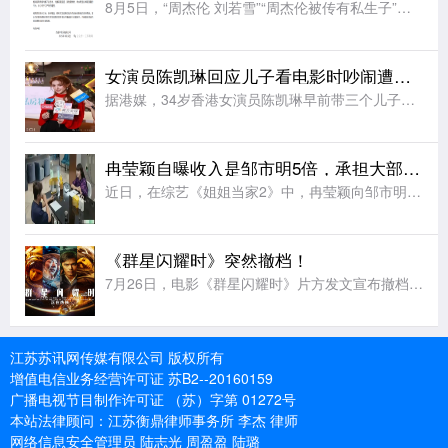
8月5日，“周杰伦 刘若雪”“周杰伦被传有私生子”等相关话题引发广泛关注。8月6日，周杰伦经纪公司杰威尔音乐发布声明：近日，网络上出现关于影射本公司艺人周杰伦的不实报道，引发公众误解。对此，本公司严正
女演员陈凯琳回应儿子看电影时吵闹遭人淋奶油：已经报警备案
据港媒，34岁香港女演员陈凯琳早前带三个儿子看电影时遭网友发文投诉称，三个小孩一直说话打闹，影响其他观众。还有网友爆料说其二儿子不小心踢到前排观众座椅，散场时该观众向陈凯琳儿子头上疑似淋奶油。陈凯琳出
冉莹颖自曝收入是邹市明5倍，承担大部分养家重担，提议按比例设共管账户
近日，在综艺《姐姐当家2》中，冉莹颖向邹市明提议设立“家庭共管账户”，按收入比例承担家庭开销，引发网友热议。在节目中，冉莹颖提出和邹市明按收入比例注入资金用于共同开销，剩余部分各自支配，过上“AA制家
《群星闪耀时》突然撤档！
7月26日，电影《群星闪耀时》片方发文宣布撤档：经过团队的慎重考虑，我们决定调整《群星闪耀时》的上映计划。电影《群星闪耀时》是一部以中国航天事业为背景的科幻电影，承载着对几代航天人的敬意。这部电影里有
江苏苏讯网传媒有限公司 版权所有
增值电信业务经营许可证 苏B2--20160159
广播电视节目制作许可证 （苏）字第 01272号
本站法律顾问：江苏衡鼎律师事务所 李杰 律师
网络信息安全管理员 陆志光 周盈盈 陆璐