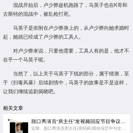
混战开始后，卢少骅趁机跑路了，马英子也在K哥和
古斯特的混战中，被乱枪打死。
马英子是依附在卢少骅身上的，从卢少骅向她求婚时
起，她就已经成了卢少骅的工具人。
对卢少骅来说，只要他需要，工具人有的是，他才不
在乎一个马英子呢。
当然了，以上关于马英子下线的部分，属于猜测，至
于《扫毒风暴》后续剧情中，马英子的故事是不是这样，
让我们继续追剧揭晓吧。
相关文章
脱口秀演员“房主任”发视频回应节目争议：没有逃避和表演，是真心在节目中求解决方法，请求大家别骂自己女儿
近期，脱口秀演员房主任(房绍莉)因在综艺中与女儿相处时的言行引发争议。8月6日，@临沂房主任 发文回应节目表现，她表示：网友的讨论我都看到了，感谢大家对我们母女的关注，后面节目还会播出更多真实的场面，