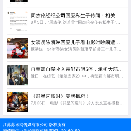
周杰伦经纪公司回应私生子传闻：相关网络传闻均属不实信息，纯属恶意造谣
8月5日，“周杰伦 刘若雪”“周杰伦被传有私生子”等相关话题引发广泛关注。8月6日，周杰伦经纪公司杰威尔音乐发布声明：近日，网络上出现关于影射本公司艺人周杰伦的不实报道，引发公众误解。对此，本公司严正
女演员陈凯琳回应儿子看电影时吵闹遭人淋奶油：已经报警备案
据港媒，34岁香港女演员陈凯琳早前带三个儿子看电影时遭网友发文投诉称，三个小孩一直说话打闹，影响其他观众。还有网友爆料说其二儿子不小心踢到前排观众座椅，散场时该观众向陈凯琳儿子头上疑似淋奶油。陈凯琳出
冉莹颖自曝收入是邹市明5倍，承担大部分养家重担，提议按比例设共管账户
近日，在综艺《姐姐当家2》中，冉莹颖向邹市明提议设立“家庭共管账户”，按收入比例承担家庭开销，引发网友热议。在节目中，冉莹颖提出和邹市明按收入比例注入资金用于共同开销，剩余部分各自支配，过上“AA制家
《群星闪耀时》突然撤档！
7月26日，电影《群星闪耀时》片方发文宣布撤档：经过团队的慎重考虑，我们决定调整《群星闪耀时》的上映计划。电影《群星闪耀时》是一部以中国航天事业为背景的科幻电影，承载着对几代航天人的敬意。这部电影里有
江苏苏讯网传媒有限公司 版权所有
增值电信业务经营许可证 苏B2--20160159