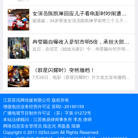
女演员陈凯琳回应儿子看电影时吵闹遭人淋奶油：已经报警备案
据港媒，34岁香港女演员陈凯琳早前带三个儿子看电影时遭网友发文投诉称，三个小孩一直说话打闹，影响其他观众。还有网友爆料说其二儿子不小心踢到前排观众座椅，散场时该观众向陈凯琳儿子头上疑似淋奶油。陈凯琳出
冉莹颖自曝收入是邹市明5倍，承担大部分养家重担，提议按比例设共管账户
近日，在综艺《姐姐当家2》中，冉莹颖向邹市明提议设立“家庭共管账户”，按收入比例承担家庭开销，引发网友热议。在节目中，冉莹颖提出和邹市明按收入比例注入资金用于共同开销，剩余部分各自支配，过上“AA制家
《群星闪耀时》突然撤档！
7月26日，电影《群星闪耀时》片方发文宣布撤档：经过团队的慎重考虑，我们决定调整《群星闪耀时》的上映计划。电影《群星闪耀时》是一部以中国航天事业为背景的科幻电影，承载着对几代航天人的敬意。这部电影里有
江苏苏讯网传媒有限公司 版权所有
增值电信业务经营许可证 苏B2--20160159
广播电视节目制作许可证 （苏）字第 01272号
本站法律顾问：江苏衡鼎律师事务所 李杰 律师
网络信息安全管理员 陆志光 周盈盈 陆璐
Copyright © 2011 025ct.com All Rights Reserved.