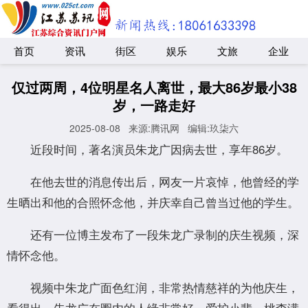
首页
资讯
街区
娱乐
文旅
企业
仅过两周，4位明星名人离世，最大86岁最小38
岁，一路走好
2025-08-08
来源:腾讯网
编辑:玖柒六
近段时间，著名演员朱龙广因病去世，享年86岁。
在他去世的消息传出后，网友一片哀悼，他曾经的学
生晒出和他的合照怀念他，并庆幸自己曾当过他的学生。
还有一位博主发布了一段朱龙广录制的庆生视频，深
情怀念他。
视频中朱龙广面色红润，非常热情慈祥的为他庆生，
看得出，朱龙广在圈内的人缘非常好，爱护小辈，桃李满