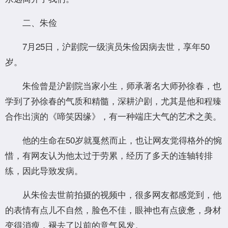
二、朱俭
7月25日，沪剧院一级演员朱俭因病去世，享年50
岁。
朱俭曾是沪剧院当家小生，师承著名大师孙徐春，也
学到了孙徐春的气质和精髓，深耕沪剧，尤其是他和程臻
合作出演的《啼笑因缘》，有一种端庄大气的艺术之美。
他的生命在50岁就戛然而止，也让网友觉得格外的惋
惜，有网友认为他太过于劳累，经历了多天的连轴转排
练，因此导致发病。
从朱俭去世前拍摄的视频中，很多网友都感觉到，他
的表情有点儿不自然，脸色不佳，眼神也有点疲惫，身材
变得消瘦，褪去了以前的意气风发。