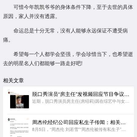
可惜今年凯凯爷爷的身体条件下降，至于去世的具体
原因，家人并没有透露。
命运总是十分无常，没有人能够永远保证不遭受病
痛。
希望每一个人都学会坚强，学会珍惜当下，也希望逝
去的明星名人们都能够一路走好吧!
相关文章
脱口秀演员“房主任”发视频回应节目争议：没有逃避和表演，是真心在节目中求解决方法，请求大家别骂自己女儿
近期，脱口秀演员房主任(房绍莉)因在综艺中与女儿相处时的言行引发争议。8月6日，@临沂房主任 发文回应节目表现，她表示：网友的讨论我都看到了，感谢大家对我们母女的关注，后面节目还会播出更多真实的场面，
周杰伦经纪公司回应私生子传闻：相关网络传闻均属不实信息，纯属恶意造谣
8月5日，“周杰伦 刘若雪”“周杰伦被传有私生子”等相关话题引发广泛关注。8月6日，周杰伦经纪公司杰威尔音乐发布声明：近日，网络上出现关于影射本公司艺人周杰伦的不实报道，引发公众误解。对此，本公司严正