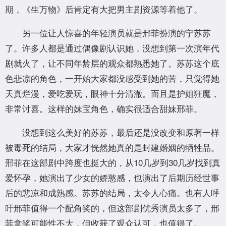
期，《生万物》后肯定有大把男主剧资源等着他了。
另一位让人惊喜的年轻演员就是邢菲扮演的宁苏苏
了。许多人都是通过偶像剧认识她，没想到第一次演年代
剧就火了，让不同年龄层的观众都熟悉她了。苏苏这个底
色悲凉的角色，一开始大家都没感受到她的苦，只觉得她
天真烂漫，爱吃爱玩，眼神十分清澈。而且是护姐狂魔，
非常讨喜。这样的妹宝角色，确实很适合甜妹邢菲。
没想到这么美好的苏苏，最后还是没改变和原著一样
被毒死的结局，大家才恍然她真的是封建婚姻的牺牲品。
邢菲在这部剧中跨度也挺大的，从10几岁到30几岁找到真
爱怀孕，她演出了少女的娇憨感，也演出了后期历经世事
后的悲凉和成熟感。苏苏的结局，太令人心痛。也有人呼
吁邢菲值得一个配角奖的，但这部剧优秀演员太多了，邢
菲拿奖可能性不大，但收获了观众认可，也值得了。