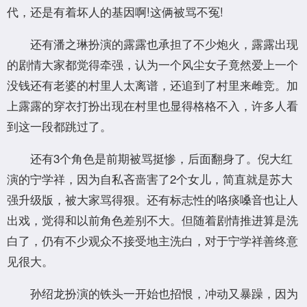
代，还是有着坏人的基因啊!这俩被骂不冤!
还有潘之琳扮演的露露也承担了不少炮火，露露出现
的剧情大家都觉得牵强，认为一个风尘女子竟然爱上一个
没钱还有老婆的村里人太离谱，还追到了村里来雌竞。加
上露露的穿衣打扮出现在村里也显得格格不入，许多人看
到这一段都跳过了。
还有3个角色是前期被骂挺惨，后面翻身了。倪大红
演的宁学祥，因为自私吝啬害了2个女儿，简直就是苏大
强升级版，被大家骂得狠。还有标志性的咯痰嗓音也让人
出戏，觉得和以前角色差别不大。但随着剧情推进算是洗
白了，仍有不少观众不接受地主洗白，对于宁学祥善终意
见很大。
孙绍龙扮演的铁头一开始也招恨，冲动又暴躁，因为