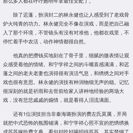
那么多人都在呼吁她明年拿最佳女配了。
除了迟蓬，扮演封二的林永健也让人感受到了老戏骨
炉火纯青的功力。林永健完全不像在演戏，而是把自己融
入了那个环境，不管镜头有没有对准他，他都在戏里，不
停忙着手中农活，动作神情都很自然。
他真的把攒钱买地刻在了骨子里，细腻的微表情让观
众感受着他的情绪。和宁学祥之间的斗嘴喜感满满，和迟
蓬之间的老夫老妻也演得很有演活气息，和绣绣之间对手
戏也很有意思。林永健的演技有种润物细无声的稳。记忆
很深刻的就是祈雨和去世前给家人讲种地经验的两场大
戏，没有悲悲戚戚的煽情，就是看得人泪流满面。
还有1位演技担当非秦海璐扮演的费左氏莫属，开局
就把中式恐怖的氛围铺满，和宁学祥心照不宣的把绣绣换
成苏苏嫁给费文典。看似好吃好喝招待苏苏，其实禁锢了