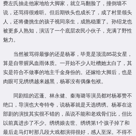
费左氏抽走他家地给大脚家，就立马翻脸了，撞倒墙不
说，还骂得很难听。但后期铁头也成长了，成了村里领头
人，还将傻挑生的孩子视同亲生，成熟稳重了。孙绍龙也
被更多人熟知，演活了一个底层农民小伙子，充满了野性
魅力。
当然被骂得最惨的还是杨幂，毕竟是顶流85花女星，
算是自带腥风血雨体质。一开始不少人吐槽她太白了，其
实是符合不做事的地主千金身份的。还嫁给大脚后，也是
肉眼可见绣绣越来越黑，杨幂没有偶像包袱。
同剧组的迟蓬、林永健、秦海璐等演员都对杨幂赞不
绝口，导演也大夸特夸，说杨幂就是天选绣绣。杨幂在这
部剧的演技其实很不错的，虽说不能和老戏骨们比，但比
以前真进步了不少。绣绣娘去世、绣绣第1个孩子掉了和
最后走马灯时那几段大戏都演得很好，感人至深。不得不