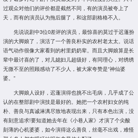
过观众对他们的评价都是截然不同，有的演员被夸上了
天，而有的演员认为拖后腿了，和这部剧格格不入。
先说说剧中3位0差评的演员，最惊喜的莫过于迟蓬扮
演的大脚娘了，演活了一个善良朴实的农村老太太。说话
语气动作很像大家看到的村里奶奶辈。而且大脚娘算是长
辈中最讨喜的了，对儿媳妇儿超级好，有同理心，对绣绣
无微不至的照顾感动了不少人，被大家夸赞是“神仙婆
婆。”
大脚娘人设好，迟蓬演得也挑不出毛病，几乎成了公
认的在整部剧中演技是最好的。她把一个农村妇女的纯
朴、善良与真诚淋漓尽致地表现出来，只有本色出演，没
有刻意追求!要知道她去年在《小巷人家》才演了个尖酸
刻薄的心机婆婆，如今演得这么善良，丝毫不出戏，难怪