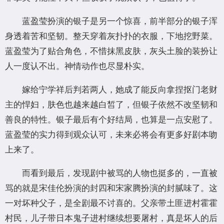
蓝盈莹扮演的银子是另一个惊喜，前半部分的银子浑
身透着苦和坚韧。整天穿着灰扑扑的衣服，下地挖野菜。
蓝盈莹为了贴合角色，不惜抹黑皮肤，灰头土脸的装扮让
人一度认不出。神情动作也尽显朴实。
嫁给宁学祥后判若两人，她成了能反向拿捏抠门老财
主的悍妇，肤色也越来越白皙了，但银子依然不改坚韧和
善良的特性。银子最后有个好结局，也算是一点安慰了。
蓝盈莹的实力得到观众认可，未来必将会有更多好剧本吻
上来了。
而看到最后，发现剧中被骂的人物也挺多的，一直被
骂的就是宋佳伦扮演的封四和宋家腾扮演的封腻味了。这
一对坏种父子，是全剧最不讨喜的。父亲带土匪进村霍霍
村民，儿子带日本鬼子进村继续想要屠村，真是坏人的后