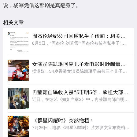
说，杨幂凭借这部剧是真翻身了。
相关文章
周杰伦经纪公司回应私生子传闻：相关网络传闻均属不实信息，纯属恶意造谣
8月5日，“周杰伦 刘若雪”“周杰伦被传有私生子”等相关话题引发广泛关注。8月6日，周杰伦经纪公司杰威尔音乐发布声明：近日，网络上出现关于影射本公司艺人周杰伦的不实报道，引发公众误解。对此，本公司严正
女演员陈凯琳回应儿子看电影时吵闹遭人淋奶油：已经报警备案
据港媒，34岁香港女演员陈凯琳早前带三个儿子看电影时遭网友发文投诉称，三个小孩一直说话打闹，影响其他观众。还有网友爆料说其二儿子不小心踢到前排观众座椅，散场时该观众向陈凯琳儿子头上疑似淋奶油。陈凯琳出
冉莹颖自曝收入是邹市明5倍，承担大部分养家重担，提议按比例设共管账户
近日，在综艺《姐姐当家2》中，冉莹颖向邹市明提议设立“家庭共管账户”，按收入比例承担家庭开销，引发网友热议。在节目中，冉莹颖提出和邹市明按收入比例注入资金用于共同开销，剩余部分各自支配，过上“AA制家
《群星闪耀时》突然撤档！
7月26日，电影《群星闪耀时》片方发文宣布撤档：经过团队的慎重考虑，我们决定调整《群星闪耀时》的上映计划。电影《群星闪耀时》是一部以中国航天事业为背景的科幻电影，承载着对几代航天人的敬意。这部电影里有