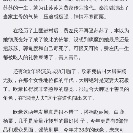
苏苏的一生，就为让苏苏为费家传宗接代。秦海璐演出了
当家主母的气势，压迫感极强，神情不寒而栗。
在经历了土匪进村后，费左氏不再逼苏苏了，本以为
她彻底变好了成了彼此的依靠。没想到疯魔的她最后还是
把苏苏、郭龟腰和自己毒死了。可恨又可怜，费左氏一生
都被吃人的礼教束缚了，害人害己。
还有3位年轻演员成功升咖了，欧豪凭借封大脚圈粉
无数，在那个女性地位低的年代，大脚绝对是宠妻天花板
了。欧豪长得就非常憨厚的感觉，很适合大脚这个善良的
角色，在“深情人夫”这个赛道也闯出来了。
欧豪这两年发展真是很不错了，搭档赵丽颖、白鹿、
杨幂，几乎是流量花转型的最好搭 子，今年更是有6部作
品和观众见面，强势刷屏。今年才33岁的欧豪，未来可