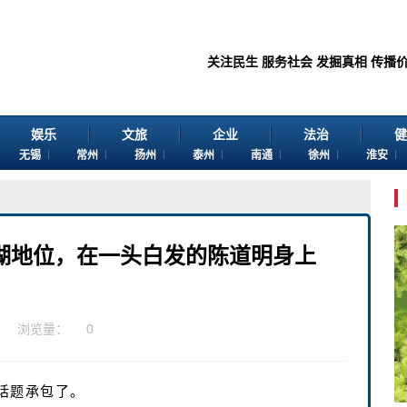
关注民生 服务社会 发掘真相 传播价值 感谢
娱乐
文旅
企业
法治
健
无锡
常州
扬州
泰州
南通
徐州
淮安
湖地位，在一头白发的陈道明身上
浏览量：
0
话题承包了。