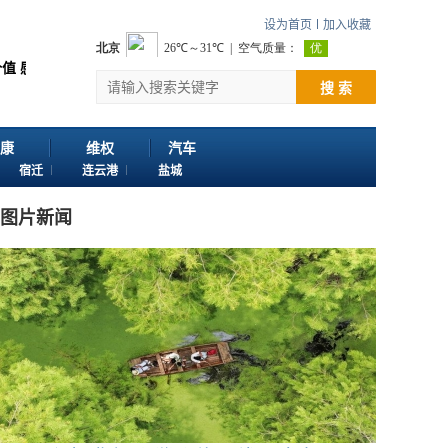
设为首页
加入收藏
您浏览江苏苏讯网。 欢迎投稿：邮箱724922822@qq.com 客服电话：025-
搜 索
康
维权
汽车
宿迁
连云港
盐城
图片新闻