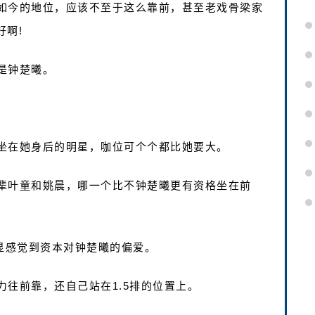
如今的地位，应该不至于这么靠前，甚至老戏骨梁家
好啊!
是钟楚曦。
坐在她身后的明星，咖位可个个都比她要大。
辈叶童和姚晨，哪一个比不钟楚曦更有资格坐在前
显感觉到资本对钟楚曦的偏爱。
往前靠，还自己站在1.5排的位置上。