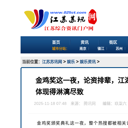
首页
资讯
街区
城市分站：
南京
镇江
苏州
>
>
>
当前位置：
江苏苏讯网
娱乐
娱乐资讯
金鸡奖这一夜，论资排辈，江
体现得淋漓尽致
2025-11-18 07:48 来源：
腾讯网
编辑：玖柒六
金鸡奖颁奖典礼这一夜，整个热搜都被相关