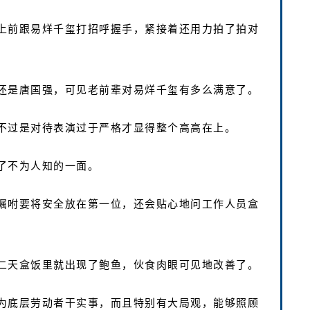
上前跟易烊千玺打招呼握手，紧接着还用力拍了拍对
。
还是唐国强，可见老前辈对易烊千玺有多么满意了。
不过是对待表演过于严格才显得整个高高在上。
了不为人知的一面。
嘱咐要将安全放在第一位，还会贴心地问工作人员盒
二天盒饭里就出现了鲍鱼，伙食肉眼可见地改善了。
为底层劳动者干实事，而且特别有大局观，能够照顾