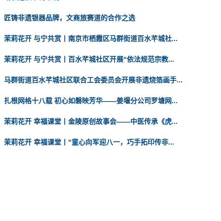
匠铸非遗银器品牌，文商旅赛道的合作之选
茉莉花开 与宁共赏丨南京市栖霞区马群街道百水芊城社...
茉莉花开 与宁共赏丨百水芊城社区开展“依法规范宗教...
马群街道百水芊城社区联合工会委员会开展非遗烧箔画手...
扎根网格十八载 初心如磐映芳华——姜堰分公司罗塘网...
茉莉花开 幸福课堂丨金陵原创故事会——中医传承《虎...
茉莉花开 幸福课堂丨“童心向军迎八一，巧手拓印传非...