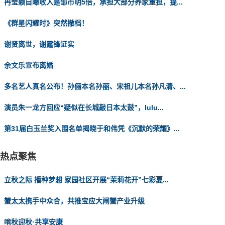
冉莹颖自曝收入是邹市明5倍，承担大部分养家重担，提...
《群星闪耀时》突然撤档！
谢贤离世，谢霆锋证实
余文乐宣布离婚
多名艺人真名公布！孙俪本名孙丽、宋祖儿本名孙凡清、...
演员朱一龙方回应“疑似在长城敲日本太鼓”，lulu...
第31届白玉兰奖入围名单揭晓于和伟凭《沉默的荣耀》...
热点聚焦
立秋之际 播种梦想 家园社区开展“茉莉花开”七彩夏...
蟹太太携手中众合，共推宝应大闸蟹产业升级
啃秋迎秋·共享安康