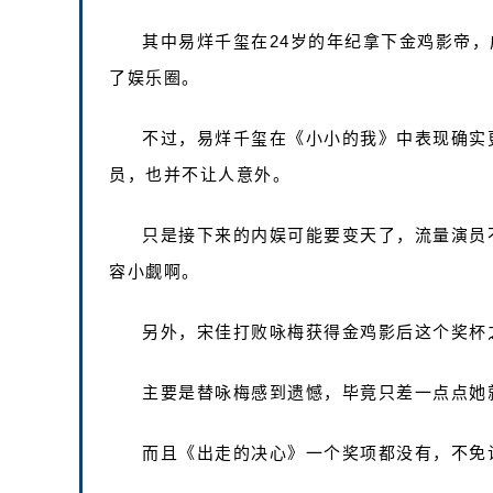
其中易烊千玺在24岁的年纪拿下金鸡影帝
了娱乐圈。
不过，易烊千玺在《小小的我》中表现确实
员，也并不让人意外。
只是接下来的内娱可能要变天了，流量演员
容小觑啊。
另外，宋佳打败咏梅获得金鸡影后这个奖杯
主要是替咏梅感到遗憾，毕竟只差一点点她
而且《出走的决心》一个奖项都没有，不免