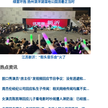
绿意环抱 扬州渌洋湖湿地公园消暑正当时
江苏新沂：“街头音乐会”火了
热点资讯
脱口秀演员“房主任”发视频回应节目争议：没有逃避和...
周杰伦经纪公司回应私生子传闻：相关网络传闻均属不实...
女演员陈凯琳回应儿子看电影时吵闹遭人淋奶油：已经报...