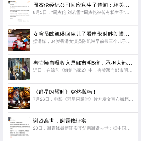
周杰伦经纪公司回应私生子传闻：相关网络传闻均属不实信息，纯属恶意造谣
8月5日，“周杰伦 刘若雪”“周杰伦被传有私生子”等相关话题引发广泛关注。8月6日，周杰伦经纪公司杰威尔音乐发布声明：近日，网络上出现关于影射本公司艺人周杰伦的不实报道，引发公众误解。对此，本公司严正
女演员陈凯琳回应儿子看电影时吵闹遭人淋奶油：已经报警备案
据港媒，34岁香港女演员陈凯琳早前带三个儿子看电影时遭网友发文投诉称，三个小孩一直说话打闹，影响其他观众。还有网友爆料说其二儿子不小心踢到前排观众座椅，散场时该观众向陈凯琳儿子头上疑似淋奶油。陈凯琳出
冉莹颖自曝收入是邹市明5倍，承担大部分养家重担，提议按比例设共管账户
近日，在综艺《姐姐当家2》中，冉莹颖向邹市明提议设立“家庭共管账户”，按收入比例承担家庭开销，引发网友热议。在节目中，冉莹颖提出和邹市明按收入比例注入资金用于共同开销，剩余部分各自支配，过上“AA制家
《群星闪耀时》突然撤档！
7月26日，电影《群星闪耀时》片方发文宣布撤档：经过团队的慎重考虑，我们决定调整《群星闪耀时》的上映计划。电影《群星闪耀时》是一部以中国航天事业为背景的科幻电影，承载着对几代航天人的敬意。这部电影里有
谢贤离世，谢霆锋证实
20日，谢霆锋微博证实其父亲谢贤去世：据中国新闻网援引《星岛头条》报道称，正在内地筹备于7月25至26日举行演唱会的儿子谢霆锋，已紧急低调返回香港，为爸爸谢贤处理后事安排，有消息称为尊重四哥生前意愿，