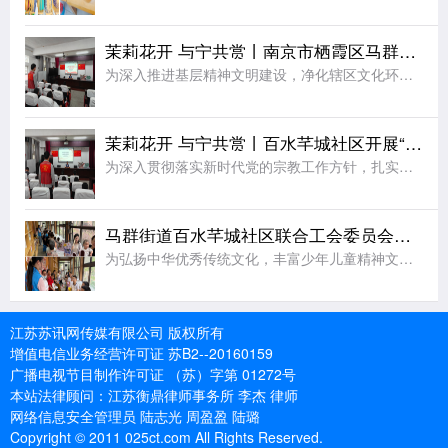
茉莉花开 与宁共赏丨南京市栖霞区马群街道百水芊城社区开展“扫黄打非树新风 全民阅读沐书香”全民阅读活动
为深入推进基层精神文明建设，净化辖区文化环境，培育全民阅读新风尚，筑牢社区思想文化安全防线，8月6日，栖霞区马群街道百水芊城社区党委依托社区新时代文明实践站组织全体社区工作人员，开展“扫黄打非树新风
茉莉花开 与宁共赏丨百水芊城社区开展“依法规范宗教工作 携手共建和谐家园”宣传活动
为深入贯彻落实新时代党的宗教工作方针，扎实推进宗教工作法治化、规范化建设，切实筑牢基层治理安全防线，营造文明和谐、团结稳定的社区氛围，8月6日，栖霞区马群街道百水芊城社区党委依托社区新时代文明实践站精
马群街道百水芊城社区联合工会委员会开展非遗烧箔画手工活动
为弘扬中华优秀传统文化，丰富少年儿童精神文化生活，拉近邻里情感距离，8月7日，栖霞区马群街道科协、马群街道百水芊城社区联合工会委员会、百水芊城社区党委依托新时代文明实践站，组织开展非遗烧箔画手工体验活
江苏苏讯网传媒有限公司 版权所有
增值电信业务经营许可证 苏B2--20160159
广播电视节目制作许可证 （苏）字第 01272号
本站法律顾问：江苏衡鼎律师事务所 李杰 律师
网络信息安全管理员 陆志光 周盈盈 陆璐
Copyright © 2011 025ct.com All Rights Reserved.