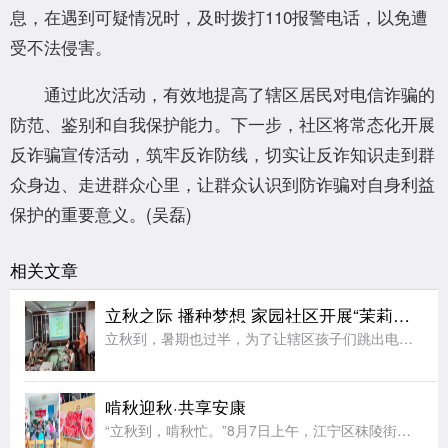
息，在遇到可疑情况时，及时拨打110报警电话，以免遭
受不法侵害。
通过此次活动，有效地提高了辖区居民对电信诈骗的
防范、鉴别和自我保护能力。下一步，社区将常态化开展
反诈骗宣传活动，筑牢反诈防线，切实让反诈知识走到群
众身边、走进群众心里，让群众认识到防诈骗对自身利益
保护的重要意义。(吴磊)
相关文章
立秋之际 播种梦想 家园社区开展“茉莉花开”七彩夏日节气亲子活动
立秋到，暑期也过半，为了让辖区孩子们跳出电子屏幕、沉浸式感受传统节气文化的独特魅力，同时绷紧暑期安全防护弦，在亲子协作中收获充实又安心的暑期记忆，近日，江宁区秣陵街道家园社区在三楼活动空间顺利开展“立
啃秋迎秋·共享安康
“立秋到，啃秋忙。”8月7日上午，江宁区秣陵街道火炬村开展了“啃秋迎秋·共享安康”为主题的立秋敬老活动。活动室里瓜香四溢、笑声阵阵。桌上摆满了红瓤西瓜，老人围坐一堂，一边品尝着清甜的“啃秋”瓜，一边聊