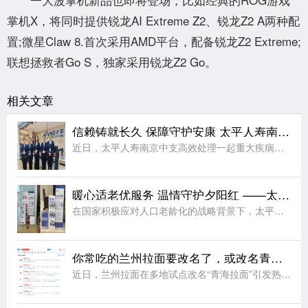
掌机X，将同时提供锐龙AI Extreme Z2、锐龙Z2 A两种配
置;微星Claw 8.首次采用AMD平台，配备锐龙Z2 Extreme;
联想拯救者Go S，独家采用锐龙Z2 Go。
相关文章
信赖铸就长久 保障守护安康 太平人寿南京中支高效赔付110万元赢得客户赞誉
近日，太平人寿南京中支高效处理一起重大疾病理赔案件，向客户达先生支付保险金共计110万元。本次理赔以专业、细节、温暖的服务切实履行了保险承诺，生动诠释了公司“以客户为中心”的服务理念。达先生自2014
暖心适老优服务 温情守护夕阳红 ——太平人寿江苏分公司2026年适老化服务工作纪实
在国家积极应对人口老龄化的战略背景下，太平人寿江苏分公司始终秉持“金融为民”的服务理念，聚焦老年客户群体的实际需求，持续优化服务流程、升级服务设施、提升服务温度，切实将适老化工作落到实处，用实际行动诠
你常吃的兰州拉面要改名了，或改名青海拉面
近日，兰州拉面在多地试点改名“青海拉面”引发热议。据悉，改名背后藏着一场近40年的品牌错位。兰州本地并无 “兰州拉面” 叫法，正宗本土面食称作兰州牛肉面。上世纪80年代，青海化隆、尖扎群众外出谋生，借