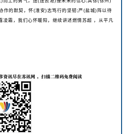
而上的勇气，连(连云港)接未来的信心;其徐(徐州)
协作的默契，怀(淮安)志笃行的坚韧;严(盐城)阵以待
露凌霜，我们心怀暖阳，继续讲述燃情苏超 ，从平凡