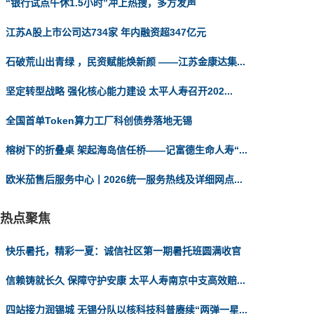
“银行试点午休1.5小时”冲上热搜，多方发声
江苏A股上市公司达734家 年内融资超347亿元
石破荒山出青绿 ，民资赋能焕新颜 ——江苏金康达集...
坚定转型战略 强化核心能力建设 太平人寿召开202...
全国首单Token算力工厂科创债券落地无锡
榕树下的折叠桌 架起海岛信任桥——记富德生命人寿“...
欧米茄售后服务中心丨2026统一服务热线及详细网点...
热点聚焦
快乐暑托，精彩一夏：诚信社区第一期暑托班圆满收官
信赖铸就长久 保障守护安康 太平人寿南京中支高效赔...
四站接力润锡城 无锡分队以核科技科普赓续“两弹一星...