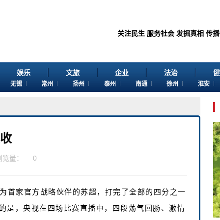
关注民生 服务社会 发掘真相 传播价值 感
娱乐
文旅
企业
法治
健
无锡
常州
扬州
泰州
南通
徐州
淮安
胜收
浏览量：
0
作为首家官方战略伙伴的苏超，打完了全部的四分之一
的是，央视在四场比赛直播中，四段荡气回肠、激情