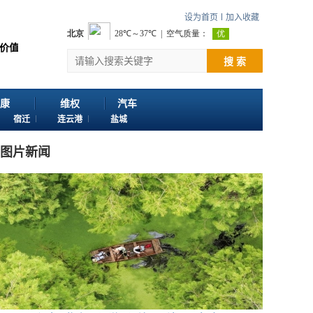
设为首页
加入收藏
谢您浏览江苏苏讯网。 欢迎投稿：邮箱724922822@qq.com 客服电话：025
搜 索
康
维权
汽车
宿迁
连云港
盐城
图片新闻