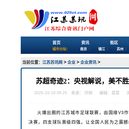
首页
资讯
街区
城市分站：
南京
镇江
苏州
>
>
>
当前位置：
江苏苏讯网
企业
企业资讯
苏超奇迹2：央视解说，美不
2025-10-10 09:25 来源：
供稿
编辑：菜菜
火爆出圈的江苏城市足球联赛，由国缘V3
决赛，四支球队晋级四强。让全国人民为之震撼