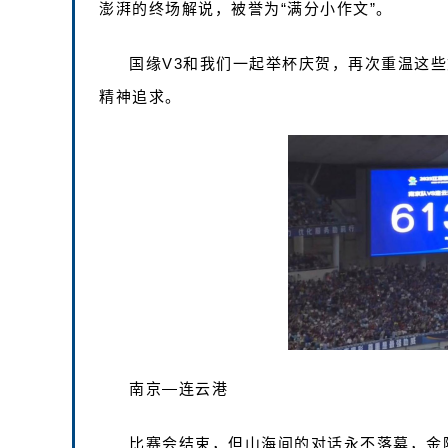
澎湃的终场解说，被誉为“满分小作文”。
国缘V3和我们一起举杯庆贺，再次重温这
精神追求。
南京—连云港
比赛会结束，但山海间的对话永不落幕，金