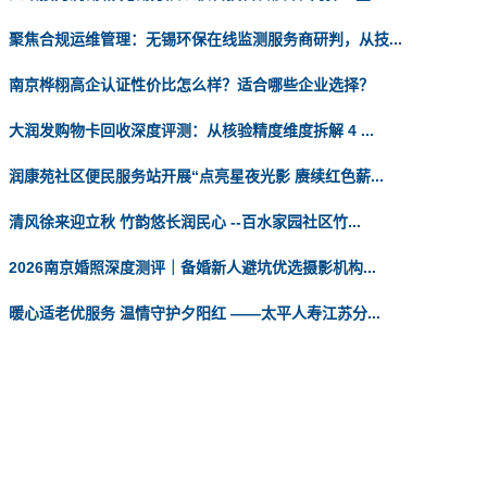
聚焦合规运维管理：无锡环保在线监测服务商研判，从技...
南京桦栩高企认证性价比怎么样？适合哪些企业选择？
大润发购物卡回收深度评测：从核验精度维度拆解 4 ...
润康苑社区便民服务站开展“点亮星夜光影 赓续红色薪...
清风徐来迎立秋 竹韵悠长润民心 --百水家园社区竹...
2026南京婚照深度测评｜备婚新人避坑优选摄影机构...
暖心适老优服务 温情守护夕阳红 ——太平人寿江苏分...