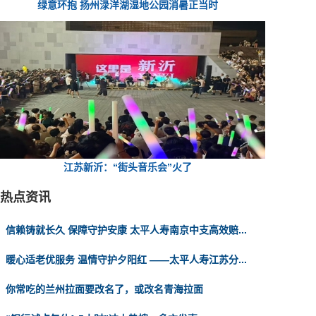
绿意环抱 扬州渌洋湖湿地公园消暑正当时
江苏新沂：“街头音乐会”火了
热点资讯
信赖铸就长久 保障守护安康 太平人寿南京中支高效赔...
暖心适老优服务 温情守护夕阳红 ——太平人寿江苏分...
你常吃的兰州拉面要改名了，或改名青海拉面