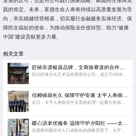
践的肯定。未来，富德生命人寿将持续以高质量发展为导
向，夯实稳健经营根基，切实履行金融服务实体经济、保
障民生福祉的使命，为推动保险业价值转型、助力“健康
中国”建设贡献更多力量。
相关文章
匠铸非遗银器品牌，文商旅赛道的合作之选
四川匠铸文化艺术品有限责任公司，成立于2008年，注册资本及实缴资本均为5000万元人民币，是一家集原创设计、生产制造、连锁零售于一体的银文化企业。公司总部位于四川成都，在职员工千余人，是全国工商联金
信赖铸就长久 保障守护安康 太平人寿南京中支高效赔付110万元赢得客户赞誉
近日，太平人寿南京中支高效处理一起重大疾病理赔案件，向客户达先生支付保险金共计110万元。本次理赔以专业、细节、温暖的服务切实履行了保险承诺，生动诠释了公司“以客户为中心”的服务理念。达先生自2014
暖心适老优服务 温情守护夕阳红 ——太平人寿江苏分公司2026年适老化服务工作纪实
在国家积极应对人口老龄化的战略背景下，太平人寿江苏分公司始终秉持“金融为民”的服务理念，聚焦老年客户群体的实际需求，持续优化服务流程、升级服务设施、提升服务温度，切实将适老化工作落到实处，用实际行动诠