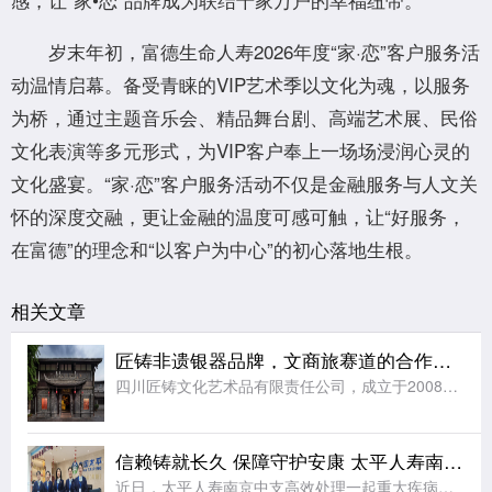
岁末年初，富德生命人寿2026年度“家·恋”客户服务活
动温情启幕。备受青睐的VIP艺术季以文化为魂，以服务
为桥，通过主题音乐会、精品舞台剧、高端艺术展、民俗
文化表演等多元形式，为VIP客户奉上一场场浸润心灵的
文化盛宴。“家·恋”客户服务活动不仅是金融服务与人文关
怀的深度交融，更让金融的温度可感可触，让“好服务，
在富德”的理念和“以客户为中心”的初心落地生根。
相关文章
匠铸非遗银器品牌，文商旅赛道的合作之选
四川匠铸文化艺术品有限责任公司，成立于2008年，注册资本及实缴资本均为5000万元人民币，是一家集原创设计、生产制造、连锁零售于一体的银文化企业。公司总部位于四川成都，在职员工千余人，是全国工商联金
信赖铸就长久 保障守护安康 太平人寿南京中支高效赔付110万元赢得客户赞誉
近日，太平人寿南京中支高效处理一起重大疾病理赔案件，向客户达先生支付保险金共计110万元。本次理赔以专业、细节、温暖的服务切实履行了保险承诺，生动诠释了公司“以客户为中心”的服务理念。达先生自2014