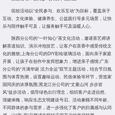
缤纷活动以“全民参与、欢乐互动”为目标，覆盖亲子
互动、文化体验、健康养生、公益践行等多元场景，让快
乐与陪伴触手可及，让服务触手可及温暖人心。
陕西分公司的“一叶知心”茶文化活动，邀请茶艺师讲
解茶道知识、演示冲泡技艺，让客户在茶香中感受传统文
化的雅致;上海分公司的DIY彩绘玻璃活动，面向亲子家庭
开展，让孩子在创作中发挥想象力，增进亲子感情;广东
分公司的“月满华诞 活力全运”双节主题活动，结合节日氛
围与体育热潮，设置趣味运动、民俗体验等环节，营造家
国同庆的浓厚氛围;黑龙江分公司的“丈量山河 步步皆
风”徒步活动，倡导绿色出行理念，组织客户走进自然、
强健体魄，响应生态文明建设号召。活动兼顾不同年龄、
不同群体的参与需求，进一步强化了客户的归属感与认同
感，让“家•恋”品牌成为联结千家万户的幸福纽带。