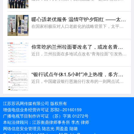
暖心适老优服务 温情守护夕阳红 ——太平人寿江苏分公司2026年适老化服务工作纪实
在国家积极应对人口老龄化的战略背景下，太平人寿江苏分公司始终秉持“金融为民”的服务理念，聚焦老年客户群体的实际需求，持续优化服务流程、升级服务设施、提升服务温度，切实将适老化工作落到实处，用实际行动诠
你常吃的兰州拉面要改名了，或改名青海拉面
近日，兰州拉面在多地试点改名“青海拉面”引发热议。据悉，改名背后藏着一场近40年的品牌错位。兰州本地并无 “兰州拉面” 叫法，正宗本土面食称作兰州牛肉面。上世纪80年代，青海化隆、尖扎群众外出谋生，借
“银行试点午休1.5小时”冲上热搜，多方发声
近日，中国建设银行恩施分行发布的一则网点试行午休的公告引发网友热议，公告显示，自2026年8月3日起，辖内所有网点试行工作日午休，上午9:00-12:30、下午14:00-17:00对外营业，12:3
江苏苏讯网传媒有限公司 版权所有
增值电信业务经营许可证 苏B2--20160159
广播电视节目制作许可证 （苏）字第 01272号
本站法律顾问：江苏衡鼎律师事务所 李杰 律师
网络信息安全管理员 陆志光 周盈盈 陆璐