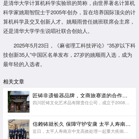
是清华大学计算机科学实验班的简称，由世界著名计算机
科学家姚期智院士于2005年创办，旨在培养国际顶尖的计
算机科学及交叉创新人才。姚顺雨曾任姚班联席会主席，
还是清华大学学生说唱社联合创始人。
2025年5月23日，《麻省理工科技评论》“35岁以下科
技创新35人”中国区名单发布，27岁的姚顺雨入选，成为
最年轻的入选者。
相关文章
匠铸非遗银器品牌，文商旅赛道的合作之选
四川匠铸文化艺术品有限责任公司，成立于2008年，注册资本及实缴资本均为5000万元人民币，是一家集原创设计、生产制造、连锁零售于一体的银文化企业。公司总部位于四川成都，在职员工千余人，是全国工商联金
信赖铸就长久 保障守护安康 太平人寿南京中支高效赔付110万元赢得客户赞誉
近日，太平人寿南京中支高效处理一起重大疾病理赔案件，向客户达先生支付保险金共计110万元。本次理赔以专业、细节、温暖的服务切实履行了保险承诺，生动诠释了公司“以客户为中心”的服务理念。达先生自2014