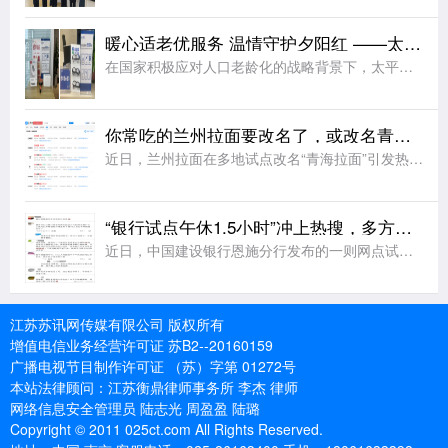
暖心适老优服务 温情守护夕阳红 ——太平人寿江苏分公司2026年适老化服务工作纪实
在国家积极应对人口老龄化的战略背景下，太平人寿江苏分公司始终秉持“金融为民”的服务理念，聚焦老年客户群体的实际需求，持续优化服务流程、升级服务设施、提升服务温度，切实将适老化工作落到实处，用实际行动诠
你常吃的兰州拉面要改名了，或改名青海拉面
近日，兰州拉面在多地试点改名“青海拉面”引发热议。据悉，改名背后藏着一场近40年的品牌错位。兰州本地并无 “兰州拉面” 叫法，正宗本土面食称作兰州牛肉面。上世纪80年代，青海化隆、尖扎群众外出谋生，借
“银行试点午休1.5小时”冲上热搜，多方发声
近日，中国建设银行恩施分行发布的一则网点试行午休的公告引发网友热议，公告显示，自2026年8月3日起，辖内所有网点试行工作日午休，上午9:00-12:30、下午14:00-17:00对外营业，12:3
江苏苏讯网传媒有限公司 版权所有
增值电信业务经营许可证 苏B2--20160159
广播电视节目制作许可证 （苏）字第 01272号
本站法律顾问：江苏衡鼎律师事务所 李杰 律师
网络信息安全管理员 陆志光 周盈盈 陆璐
Copyright © 2011 025ct.com All Rights Reserved.