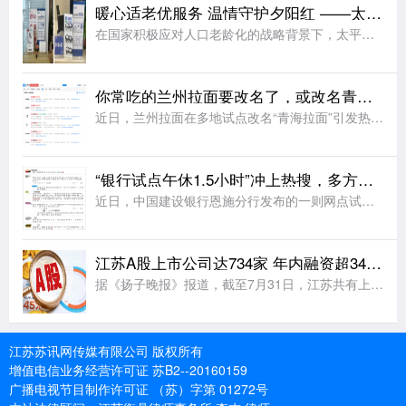
暖心适老优服务 温情守护夕阳红 ——太平人寿江苏分公司2026年适老化服务工作纪实
在国家积极应对人口老龄化的战略背景下，太平人寿江苏分公司始终秉持“金融为民”的服务理念，聚焦老年客户群体的实际需求，持续优化服务流程、升级服务设施、提升服务温度，切实将适老化工作落到实处，用实际行动诠
你常吃的兰州拉面要改名了，或改名青海拉面
近日，兰州拉面在多地试点改名“青海拉面”引发热议。据悉，改名背后藏着一场近40年的品牌错位。兰州本地并无 “兰州拉面” 叫法，正宗本土面食称作兰州牛肉面。上世纪80年代，青海化隆、尖扎群众外出谋生，借
“银行试点午休1.5小时”冲上热搜，多方发声
近日，中国建设银行恩施分行发布的一则网点试行午休的公告引发网友热议，公告显示，自2026年8月3日起，辖内所有网点试行工作日午休，上午9:00-12:30、下午14:00-17:00对外营业，12:3
江苏A股上市公司达734家 年内融资超347亿元
据《扬子晚报》报道，截至7月31日，江苏共有上市公司734家，其中上交所主板222家、科创板117家，深交所主板122家(含纯B股1家)、创业板206家，北交所67家。7月，江苏新增3家上市公司——托
江苏苏讯网传媒有限公司 版权所有
增值电信业务经营许可证 苏B2--20160159
广播电视节目制作许可证 （苏）字第 01272号