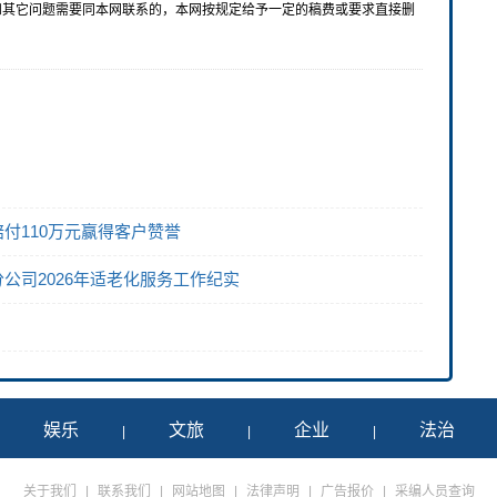
和其它问题需要同本网联系的，本网按规定给予一定的稿费或要求直接删
付110万元赢得客户赞誉
公司2026年适老化服务工作纪实
娱乐
文旅
企业
法治
|
|
|
|
关于我们
|
联系我们
|
网站地图
|
法律声明
|
广告报价
|
采编人员查询