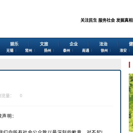
关注民生 服务社会 发掘真相 传播价
娱乐
文旅
企业
法治
健
无锡
常州
扬州
泰州
南通
徐州
淮安
浏览量：
0
歉声明：
我们向所有社会公众致以最深刻的歉意，对不起!