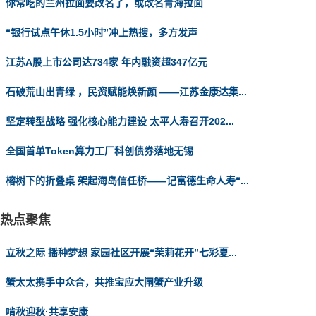
你常吃的兰州拉面要改名了，或改名青海拉面
“银行试点午休1.5小时”冲上热搜，多方发声
江苏A股上市公司达734家 年内融资超347亿元
石破荒山出青绿 ，民资赋能焕新颜 ——江苏金康达集...
坚定转型战略 强化核心能力建设 太平人寿召开202...
全国首单Token算力工厂科创债券落地无锡
榕树下的折叠桌 架起海岛信任桥——记富德生命人寿“...
热点聚焦
立秋之际 播种梦想 家园社区开展“茉莉花开”七彩夏...
蟹太太携手中众合，共推宝应大闸蟹产业升级
啃秋迎秋·共享安康