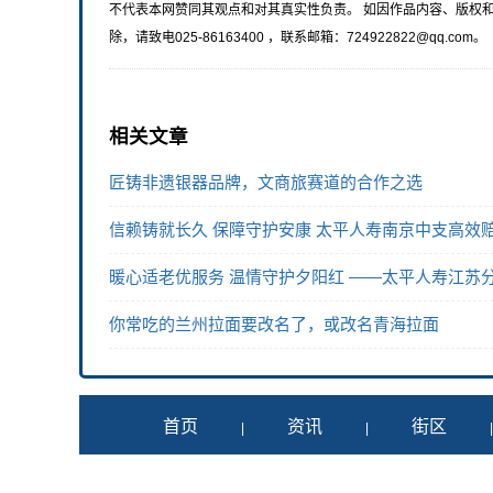
不代表本网赞同其观点和对其真实性负责。 如因作品内容、版权
除，请致电025-86163400 ，联系邮箱：724922822@qq.com。
相关文章
匠铸非遗银器品牌，文商旅赛道的合作之选
信赖铸就长久 保障守护安康 太平人寿南京中支高效赔
暖心适老优服务 温情守护夕阳红 ——太平人寿江苏分
你常吃的兰州拉面要改名了，或改名青海拉面
首页
资讯
街区
|
|