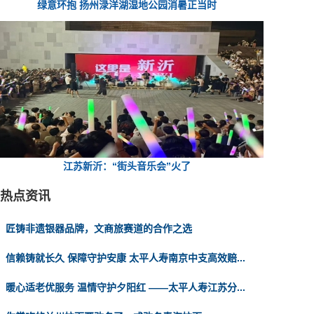
绿意环抱 扬州渌洋湖湿地公园消暑正当时
江苏新沂：“街头音乐会”火了
热点资讯
匠铸非遗银器品牌，文商旅赛道的合作之选
信赖铸就长久 保障守护安康 太平人寿南京中支高效赔...
暖心适老优服务 温情守护夕阳红 ——太平人寿江苏分...