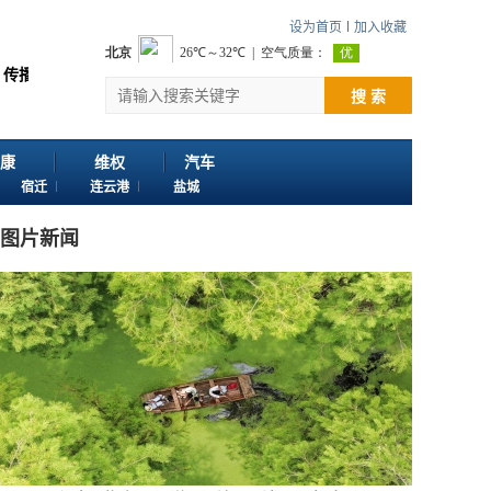
设为首页
加入收藏
值 感谢您浏览江苏苏讯网。 欢迎投稿：邮箱724922822@qq.com 客服电话
搜 索
康
维权
汽车
宿迁
连云港
盐城
图片新闻