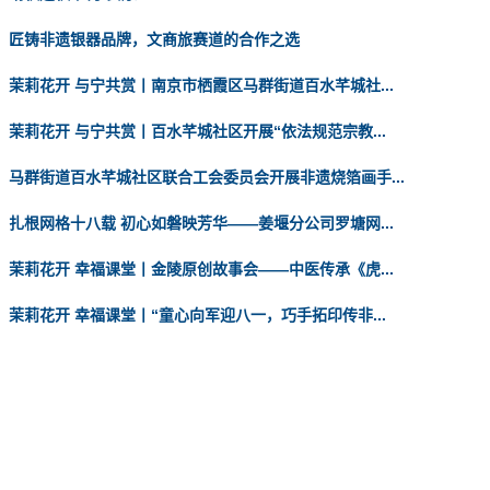
匠铸非遗银器品牌，文商旅赛道的合作之选
茉莉花开 与宁共赏丨南京市栖霞区马群街道百水芊城社...
茉莉花开 与宁共赏丨百水芊城社区开展“依法规范宗教...
马群街道百水芊城社区联合工会委员会开展非遗烧箔画手...
扎根网格十八载 初心如磐映芳华——姜堰分公司罗塘网...
茉莉花开 幸福课堂丨金陵原创故事会——中医传承《虎...
茉莉花开 幸福课堂丨“童心向军迎八一，巧手拓印传非...