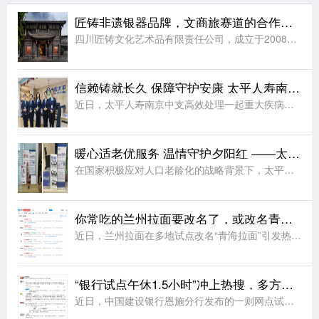
匠铸非遗银器品牌，文商旅赛道的合作之选
四川匠铸文化艺术品有限责任公司，成立于2008年，注册资本及实缴资本均为5000万元人民币，是一家集原创设计、生产制造、连锁零售于一体的银文化企业。公司总部位于四川成都，在职员工千余人，是全国工商联金
信赖铸就长久 保障守护安康 太平人寿南京中支高效赔付110万元赢得客户赞誉
近日，太平人寿南京中支高效处理一起重大疾病理赔案件，向客户达先生支付保险金共计110万元。本次理赔以专业、细节、温暖的服务切实履行了保险承诺，生动诠释了公司“以客户为中心”的服务理念。达先生自2014
暖心适老优服务 温情守护夕阳红 ——太平人寿江苏分公司2026年适老化服务工作纪实
在国家积极应对人口老龄化的战略背景下，太平人寿江苏分公司始终秉持“金融为民”的服务理念，聚焦老年客户群体的实际需求，持续优化服务流程、升级服务设施、提升服务温度，切实将适老化工作落到实处，用实际行动诠
你常吃的兰州拉面要改名了，或改名青海拉面
近日，兰州拉面在多地试点改名“青海拉面”引发热议。据悉，改名背后藏着一场近40年的品牌错位。兰州本地并无 “兰州拉面” 叫法，正宗本土面食称作兰州牛肉面。上世纪80年代，青海化隆、尖扎群众外出谋生，借
“银行试点午休1.5小时”冲上热搜，多方发声
近日，中国建设银行恩施分行发布的一则网点试行午休的公告引发网友热议，公告显示，自2026年8月3日起，辖内所有网点试行工作日午休，上午9:00-12:30、下午14:00-17:00对外营业，12:3