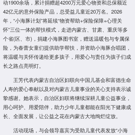
动1900余场，累计捐赠超4200万元爱心物资和总保额近
42亿元的意外保险产品，总受益儿童近20万名。2026
年，“小海豚计划”将延续“物资帮助+保险保障+心理关
怀”三位一体的帮扶模式，走进内蒙古、甘肃、重庆等多
个省(区、市)，捐建小海豚图书室，赠送温暖包与专属保
险，为春蕾女童们提供助学帮扶，并资助小海豚合唱团，
将温暖与关怀传递给更多孩子，用爱心与责任为孩子们成
长之路点亮明灯。
王芳代表内蒙古自治区妇联向中国儿基会和富德生命
人寿的爱心奉献以及对内蒙古儿童事业的关心支持表示诚
挚感谢。她表示，自治区妇联将继续深耕儿童公益事业，
用心呵护、用爱陪伴，助力少年儿童都能在阳光下健康成
长、全面发展，让公益之花在内蒙古大地绚烂绽放。
活动现场，与会领导嘉宾为受助儿童代表发放“小海